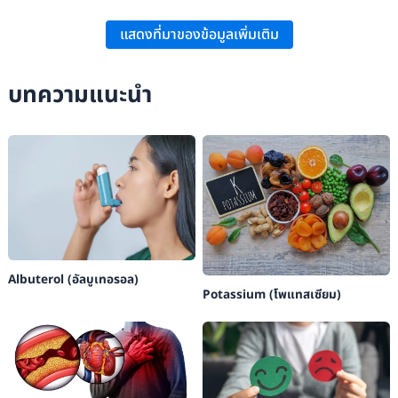
WebMD:
“Choline – Uses, Side Effects, and More”
.
แสดงที่มาของข้อมูลเพิ่มเติม
RxList:
“Choline: Side Effects, Uses, Dosage, Interactions”
.
Wikipedia:
“Choline – Overview and Medical Uses”
.
บทความแนะนำ
Albuterol (อัลบูเทอรอล)
Potassium (โพแทสเซียม)