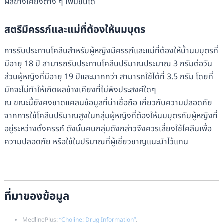
ผลข้างเคียงต่าง ๆ เพิ่มขึ้นได้
สตรีมีครรภ์และแม่ที่ต้องให้นมบุตร
การรับประทานโคลีนสำหรับผู้หญิงมีครรภ์และแม่ที่ต้องให้น้ำนมบุตรที่
มีอายุ 18 ปี สามารถรับประทานโคลีนปริมาณประมาณ 3 กรัมต่อวัน
ส่วนผู้หญิงที่มีอายุ 19 ปีและมากกว่า สามารถใช้ได้ที่ 3.5 กรัม โดยที่
มักจะไม่ทำให้เกิดผลข้างเคียงที่ไม่พึงประสงค์ใดๆ
ณ ขณะนี้ยังคงขาดแคลนข้อมูลที่น่าเชื่อถือ เกี่ยวกับความปลอดภัย
จากการใช้โคลีนปริมาณสูงในกลุ่มผู้หญิงที่ต้องให้นมบุตรกับผู้หญิงที่
อยู่ระหว่างตั้งครรภ์ ดังนั้นคนกลุ่มดังกล่าวจึงควรเลี่ยงใช้โคลีนเพื่อ
ความปลอดภัย หรือใช้ในปริมาณที่ผู้เชี่ยวชาญแนะนำไว้แทน
ที่มาของข้อมูล
MedlinePlus:
“Choline: Drug Information”
.