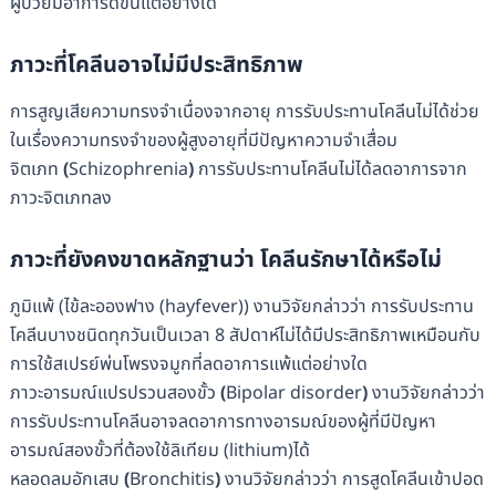
ผู้ป่วยมีอาการดีขึ้นแต่อย่างใด
ภาวะที่
โคลีน
อาจไม่มีประสิทธิภาพ
การสูญเสียความทรงจำเนื่องจากอายุ การรับประทานโคลีนไม่ได้ช่วย
ในเรื่องความทรงจำของผู้สูงอายุที่มีปัญหาความจำเสื่อม
จิตเภท
(
Schizophrenia
)
การรับประทานโคลีนไม่ได้ลดอาการจาก
ภาวะจิตเภทลง
ภาวะที่ยังคงขาดหลักฐานว่า
โคลีนรักษาได้หรือไม่
ภูมิแพ้ (ไข้ละอองฟาง (hayfever)) งานวิจัยกล่าวว่า การรับประทาน
โคลีนบางชนิดทุกวันเป็นเวลา 8 สัปดาห์ไม่ได้มีประสิทธิภาพเหมือนกับ
การใช้สเปรย์พ่นโพรงจมูกที่ลดอาการแพ้แต่อย่างใด
ภาวะอารมณ์แปรปรวนสองขั้ว
(
Bipolar disorder
)
งานวิจัยกล่าวว่า
การรับประทานโคลีนอาจลดอาการทางอารมณ์ของผู้ที่มีปัญหา
อารมณ์สองขั้วที่ต้องใช้ลิเทียม (lithium)ได้
หลอดลมอักเสบ
(
Bronchitis
)
งานวิจัยกล่าวว่า การสูดโคลีนเข้าปอด