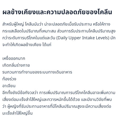
ผลข้างเคียงและความปลอดภัยของ
โคลีน
สำหรับผู้ใหญ่ โคลีนนับว่า น่าจะปลอดภัยเมื่อรับประทาน หรือให้ทาง
กระแสเลือดในปริมาณที่เหมาะสม ส่วนการรับประทานโคลีนปริมาณสูง
กว่าระดับการบริโภคในแต่และวัน (Daily Upper Intake Levels) มัก
จะทำให้เกิดผลข้างเคียง ได้แก่
เหงื่อออกมาก
เกิดกลิ่นร่างกาย
รบกวนการทำงานของระบบทางเดินอาหาร
ท้องร่วง
อาเจียน
อีกทั้งยังมีข้อกังวลว่า การเพิ่มปริมาณการบริโภคโคลีนอาจเพิ่มความ
เสี่ยงต่อมะเร็งลำไส้ใหญ่และทวารหนักขึ้นได้ด้วย และมีงานวิจัยที่พบ
ว่า ผู้หญิงที่รับประทานอาหารที่มีโคลีนปริมาณสูงจะมีความเสี่ยงต่อ
มะเร็งลำไส้ใหญ่ขึ้น