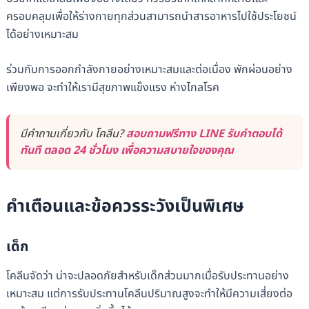
ครอบคลุมเพื่อให้ร่างกายทุกส่วนสามารถนำสารอาหารไปใช้ประโยชน์
ได้อย่างเหมาะสม
ร่วมกับการออกกำลังกายอย่างเหมาะสมและต่อเนื่อง พักผ่อนอย่าง
เพียงพอ จะทำให้เรามีสุขภาพแข็งแรง ห่างไกลโรค
มีคำถามเกี่ยวกับ โคลีน?
สอบถามฟรีทาง LINE รับคำตอบได้
ทันที ตลอด 24 ชั่วโมง เพื่อความสบายใจของคุณ
คำเตือนและข้อควรระวังเป็นพิเศษ
เด็ก
โคลีนจัดว่า น่าจะปลอดภัยสำหรับเด็กส่วนมากเมื่อรับประทานอย่าง
เหมาะสม แต่การรับประทานโคลีนปริมาณสูงจะทำให้มีความเสี่ยงต่อ