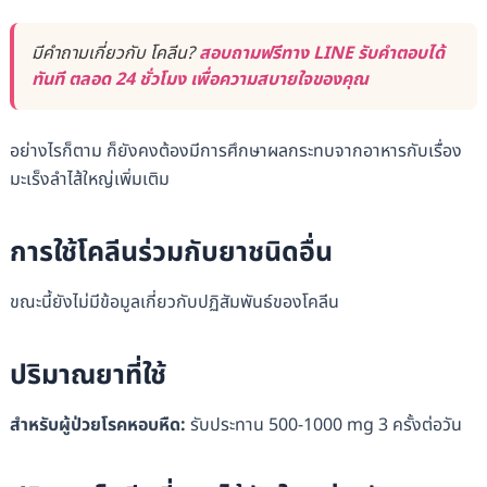
มีคำถามเกี่ยวกับ โคลีน?
สอบถามฟรีทาง LINE รับคำตอบได้
ทันที ตลอด 24 ชั่วโมง เพื่อความสบายใจของคุณ
อย่างไรก็ตาม ก็ยังคงต้องมีการศึกษาผลกระทบจากอาหารกับเรื่อง
มะเร็งลำไส้ใหญ่เพิ่มเติม
การใช้
โคลีนร่วมกับยาชนิดอื่น
ขณะนี้ยังไม่มีข้อมูลเกี่ยวกับปฏิสัมพันธ์ของโคลีน
ปริมาณยาที่ใช้
สำหรับผู้ป่วยโรคหอบหืด
:
รับประทาน 500-1000 mg 3 ครั้งต่อวัน