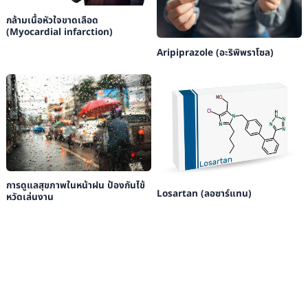
กล้ามเนื้อหัวใจขาดเลือด
(Myocardial infarction)
Aripiprazole (อะริพิพราโซล)
การดูแลสุขภาพในหน้าฝน ป้องกันไข้
Losartan (ลอซาร์แทน)
หวัดเล่นงาน