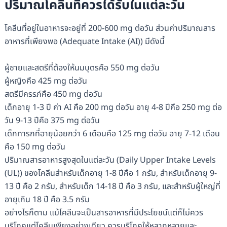
ปริมาณโคลีนที่ควรได้รับในแต่ละวัน
โคลีนที่อยู่ในอาหารจะอยู่ที่ 200-600 mg ต่อวัน ส่วนค่าปริมาณสาร
อาหารที่เพียงพอ (Adequate Intake (AI)) มีดังนี้
ผู้ชายและสตรีที่ต้องให้นมบุตรคือ 550 mg ต่อวัน
ผู้หญิงคือ 425 mg ต่อวัน
สตรีมีครรภ์คือ 450 mg ต่อวัน
เด็กอายุ 1-3 ปี ค่า AI คือ 200 mg ต่อวัน อายุ 4-8 ปีคือ 250 mg ต่อ
วัน 9-13 ปีคือ 375 mg ต่อวัน
เด็กทารกที่อายุน้อยกว่า 6 เดือนคือ 125 mg ต่อวัน อายุ 7-12 เดือน
คือ 150 mg ต่อวัน
ปริมาณสารอาหารสูงสุดในแต่ละวัน (Daily Upper Intake Levels
(UL)) ของโคลีนสำหรับเด็กอายุ 1-8 ปีคือ 1 กรัม, สำหรับเด็กอายุ 9-
13 ปี คือ 2 กรัม, สำหรับเด็ก 14-18 ปี คือ 3 กรัม, และสำหรับผู้ใหญ่ที่
อายุเกิน 18 ปี คือ 3.5 กรัม
อย่างไรก็ตาม แม้โคลีนจะเป็นสารอาหารที่มีประโยชน์แต่ก็ไม่ควร
บริโภคแต่โคลีนเพียงอย่างเดียว ควรบริโภคให้หลากหลายและ