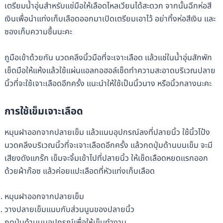
เตรียมน้ำอุ่นสำหรับแช่มือให้เลือดไหลเวียนได้สะดวก จากนั้นฉีกห่อสี
เงินเพื่อนำแท่งเก็บเลือดออกมาเปิดเตรียมเอาไว้ อย่าทิ้งห่อสีเงิน และ
ซองเก็บความชื้นนะคะ
ถูมือเข้าด้วยกัน นวดคลึงนิ้วมือที่จะเจาะเลือด แล้วแช่ในน้ำอุ่นสักพัก
เช็ดมือให้แห้งแล้วใช้แผ่นแอลกอฮอล์เช็ดทำความสะอาดบริเวณปลาย
นิ้วที่จะใช้เจาะเลือดอีกครั้ง แนะนำให้ใช้เป็นนิ้วนาง หรือนิ้วกลางนะคะ
การใช้เข็มเจาะเลือด
หมุนฝาออกจากปลายเข็ม แล้วแนบอุปกรณ์ลงที่ปลายนิ้ว ใช้นิ้วโป้ง
นวดคลึงบริเวณนิ้วที่จะเจาะเลือดอีกครั้ง แล้วกดปุ่มด้านบนเข็ม จะมี
เสียงดังแกร๊ก เข็มจะจิ้มเข้าไปที่ปลายนิ้ว ให้เช็ดเลือดหยดแรกออก
ด้วยผ้าก๊อซ แล้วค่อยแปะเลือดที่หัวแท่งเก็บเลือด
หมุนฝาออกจากปลายเข็ม
วางปลายเข็มแนบกับส่วนนูนของปลายนิ้ว
กดปุ่นด้านบนอุปกรณ์เพื่อให้เข็มทำงาน