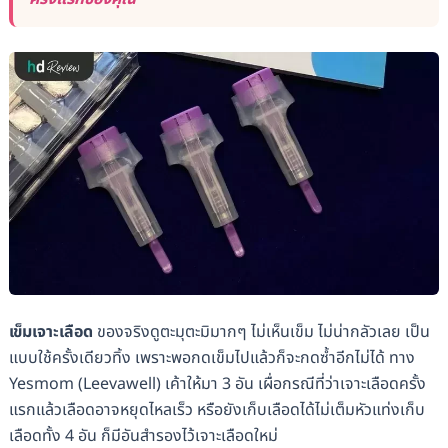
เข็มเจาะเลือด
ของจริงดูตะมุตะมิมากๆ ไม่เห็นเข็ม ไม่น่ากลัวเลย เป็น
แบบใช้ครั้งเดียวทิ้ง เพราะพอกดเข็มไปแล้วก็จะกดซ้ำอีกไม่ได้ ทาง
Yesmom (Leevawell) เค้าให้มา 3 อัน เผื่อกรณีที่ว่าเจาะเลือดครั้ง
แรกแล้วเลือดอาจหยุดไหลเร็ว หรือยังเก็บเลือดได้ไม่เต็มหัวแท่งเก็บ
เลือดทั้ง 4 อัน ก็มีอันสำรองไว้เจาะเลือดใหม่