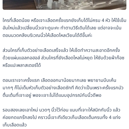
ใครที่เลือดน้อย หรือเจาะเลือดครั้งแรกยังเก็บได้ไม่ครบ 4 หัว ให้ใช้เข็ม
อันใหม่แล้วเปลี่ยนนิ้วเจาะดูนะคะ ทำตามวิธีเดิมได้เลย แต่อาจจะเน้น
ตอนนวดคลึงบริเวณนิ้วให้เลือดไหลเวียนได้ดีขึ้นค่ะ
ส่วนใครที่เก็บตัวอย่างเลือดเสร็จแล้ว ให้เช็ดทำความสะอาดอีกครั้ง
ด้วยแผ่นแอลกอฮอล์ ส่วนใครที่ยังเลือดไหลไม่หยุด ให้ซับด้วยผ้าก๊อซ
หรือแปะพลาสเตอร์ได้
ตอนเราเจาะครั้งแรก เลือดออกมาน้อยมากเลย พยายามบีบเค้น
มากๆ ก็ไม่เต็มหัวเก็บตัวอย่างเลือดซักที คิดว่าเป็นเพราะครั้งแรกมัว
ตื่นเต้นที่เจาะอยู่ พอจะเจาะไม่ได้แนบอุปกรณ์กับนิ้วดีพอ
รอบสองเลยเอาใหม่ นวดๆ นิ้วไว้ก่อน แนบที่เจาะให้สนิทกับนิ้ว แล้ว
ค่อยกดแกร๊กลงไป คราวนี้เจาะทีเดียวเก็บเลือดเต็มครบทั้ง 4 แท่ง
เก็บเลือดแล้ว