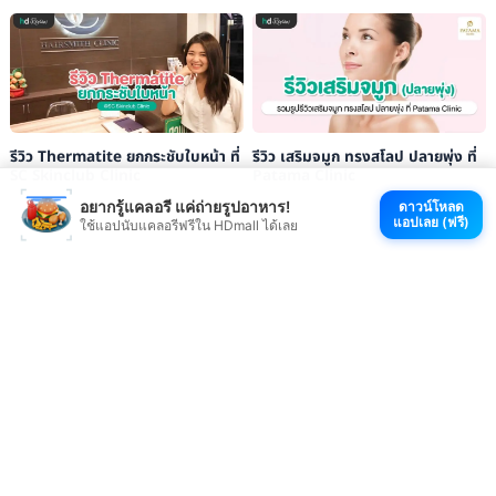
รีวิว Thermatite ยกกระชับใบหน้า ที่
รีวิว เสริมจมูก ทรงสโลป ปลายพุ่ง ที่
SC Skinclub Clinic
Patama Clinic
อยากรู้แคลอรี แค่ถ่ายรูปอาหาร!
ดาวน์โหลด
แอปเลย (ฟรี)
ใช้แอปนับแคลอรีฟรีใน HDmall ได้เลย
ดูรีวิวบริการใน YouTube
ดู TikTok ที่ตลกมาก
ช้อปที่ HDmall.co.th
โหลดแอป HDmall
@ 2026 HDmall | สงวนลิขสิทธิ์ |
Sitemap