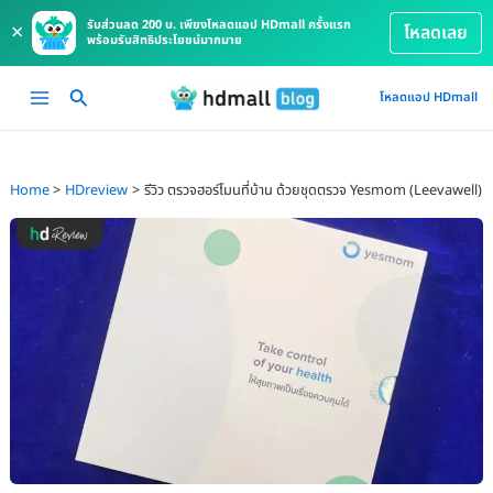
รับส่วนลด 200 บ. เพียงโหลดแอป HDmall ครั้งแรก
×
โหลดเลย
พร้อมรับสิทธิประโยชน์มากมาย
Skip
Main
โหลดแอป HDmall
to
Menu
content
Home
HDreview
รีวิว ตรวจฮอร์โมนที่บ้าน ด้วยชุดตรวจ Yesmom (Leevawell)