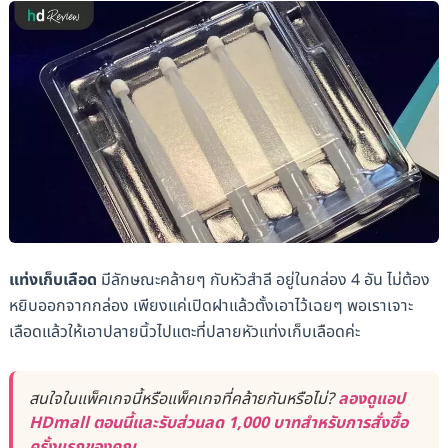
แท่งเก็บเลือด
มีลักษณะคล้ายๆ กับหัวสำลี อยู่ในกล่อง 4 อัน ไม่ต้อง
หยิบออกจากกล่อง เพียงแค่เปิดฝาแล้วตั้งเอาไว้เฉยๆ พอเราเจาะ
เลือดแล้วให้เอาปลายนิ้วไปแตะที่ปลายหัวแท่งเก็บเลือดค่ะ
สนใจในแพ็คเกจนี้หรือแพ็คเกจที่คล้ายกันหรือไม่?
ลองดูแอป
HDmall ตอนนี้และรับส่วนลด 1,000 บาทสำหรับการสั่งซื้อ
ครั้งแรกของคุณ