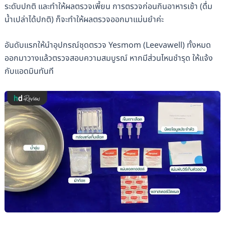
ระดับปกติ และทำให้ผลตรวจเพี้ยน การตรวจก่อนกินอาหารเช้า (ดื่ม
น้ำเปล่าได้ปกติ) ก็จะทำให้ผลตรวจออกมาแม่นยำค่ะ
อันดับแรกให้นำอุปกรณ์ชุดตรวจ Yesmom (Leevawell) ทั้งหมด
ออกมาวางแล้วตรวจสอบความสมบูรณ์ หากมีส่วนไหนชำรุด ให้แจ้ง
กับแอดมินทันที