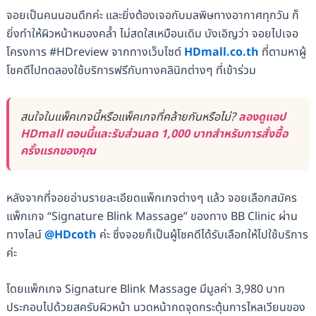
จอยเป็นคนนอนดึกค่ะ และยิ่งต้องเจอกับมลพิษทางอากาศทุกวัน ก็
ยิ่งทำให้ผิวหน้าหมองคล้ำ ไม่สดใสเหมือนเดิม บังเอิญว่า จอยไปเจอ
โครงการ #HDreview จากทางเว็บไซต์
HDmall.co.th
ที่ตามหาผู้
โชคดีไปทดลองใช้บริการฟรีกับทางคลินิกต่างๆ ที่เข้าร่วม
สนใจในแพ็คเกจนี้หรือแพ็คเกจที่คล้ายกันหรือไม่?
ลองดูแอป
HDmall ตอนนี้และรับส่วนลด 1,000 บาทสำหรับการสั่งซื้อ
ครั้งแรกของคุณ
หลังจากที่จอยอ่านรายละเอียดแพ็กเกจต่างๆ แล้ว จอยเลือกสมัคร
แพ็กเกจ “Signature Blink Massage” ของทาง BB Clinic ผ่าน
ทางไลน์
@HDcoth
ค่ะ ซึ่งจอยก็เป็นผู้โชคดีได้รับเลือกให้ไปใช้บริการ
ค่ะ
โดยแพ็กเกจ Signature Blink Massage มีมูลค่า 3,980 บาท
ประกอบไปด้วยสครับผิวหน้า นวดหน้ากดจุดกระตุ้นการไหลเวียนของ