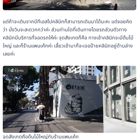
แต่ถ้าจะเดินจากบีทีเอสไปคลินิกก็สามารถเดินมาได้นะคะ แต่จอยคิด
ว่า นั่งวินจะสะดวกกว่าค่ะ ส่วนท่านใดที่เดินทางโดยรถส่วนตัวทาง
คลินิกมีบริการที่จอดรถให้ค่ะ จุดสังเกตก็คือ ทางเข้าคลินิกจะมีต้นไม้
ใหญ่ และก็ร้านแพนเค้กค่ะ เลี้ยวเข้ามาก็จะเจอป้ายคลินิกอยู่ด้านล่าง
เลยค่ะ
จุดสังเกตคือต้นไม้ใหญ่กับร้านแพนเค้ก