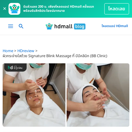
รับส่วนลด 200 บ. เพียงโหลดแอป HDmall ครั้งแรก
×
โหลดเลย
พร้อมรับสิทธิประโยชน์มากมาย
Skip
Main
โหลดแอป HDmall
to
Menu
content
Home
HDreview
ผิวกระจ่างใสด้วย Signature Blink Massage ที่ บีบีคลินิก (BB Clinic)