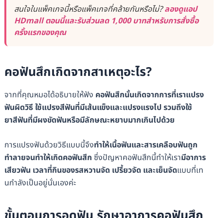
สนใจในแพ็คเกจนี้หรือแพ็คเกจที่คล้ายกันหรือไม่?
ลองดูแอป
HDmall ตอนนี้และรับส่วนลด 1,000 บาทสำหรับการสั่งซื้อ
ครั้งแรกของคุณ
คอฟันสึกเกิดจากสาเหตุอะไร?
จากที่คุณหมอได้อธิบายให้ฟัง
คอฟันสึกนั้นเกิดจากการที่เราแปรง
ฟันผิดวิธี ใช้แปรงสีฟันที่มีเส้นแข็งและแปรงแรงไป รวมถึงใช้
ยาสีฟันที่มีผงขัดฟันหรือมีลักษณะหยาบมากเกินไปด้วย
การแปรงฟันด้วยวิธีแบบนี้จึง
ทำให้เนื้อฟันและสารเคลือบฟันถูก
ทำลายจนทำให้เกิดคอฟันสึก
ซึ่งปัญหาคอฟันสึกนี้ทำให้เรา
มีอาการ
เสียวฟัน เวลาที่กินของรสหวานจัด เปรี้ยวจัด และเย็นจัด
แบบที่เท
นกำลังเป็นอยู่นั่นเองค่ะ
ขั้นตอนการอุดฟัน รักษาอาการคอฟันสึก