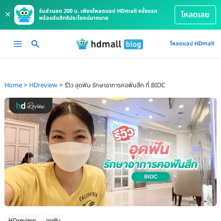
รับส่วนลด 200 บ. เพียงโหลดแอป HDmall ครั้งแรก
×
โหลดเลย
พร้อมรับสิทธิประโยชน์มากมาย
Skip
Main
โหลดแอป HDmall
to
Menu
content
Home
HDreview
รีวิว อุดฟัน รักษาอาการคอฟันสึก ที่ BIDC
HDreview
อุดฟัน