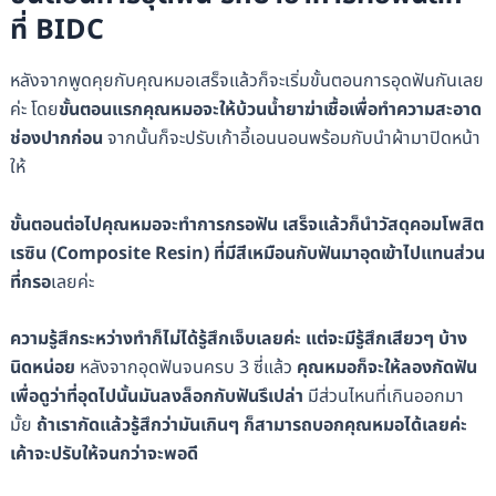
ที่ BIDC
หลังจากพูดคุยกับคุณหมอเสร็จแล้วก็จะเริ่มขั้นตอนการอุดฟันกันเลย
ค่ะ โดย
ขั้นตอนแรกคุณหมอจะให้บ้วนน้ำยาฆ่าเชื้อเพื่อทำความสะอาด
ช่องปากก่อน
จากนั้นก็จะปรับเก้าอี้เอนนอนพร้อมกับนำผ้ามาปิดหน้า
ให้
ขั้นตอนต่อไปคุณหมอจะทำการกรอฟัน เสร็จแล้วก็นำวัสดุคอมโพสิต
เรซิน (Composite Resin) ที่มีสีเหมือนกับฟันมาอุดเข้าไปแทนส่วน
ที่กรอ
เลยค่ะ
ความรู้สึกระหว่างทำก็ไม่ได้รู้สึกเจ็บเลยค่ะ แต่จะมีรู้สึกเสียวๆ บ้าง
นิดหน่อย
หลังจากอุดฟันจนครบ 3 ซี่แล้ว
คุณหมอก็จะให้ลองกัดฟัน
เพื่อดูว่าที่อุดไปนั้นมันลงล็อกกับฟันรึเปล่า
มีส่วนไหนที่เกินออกมา
มั้ย
ถ้าเรากัดแล้วรู้สึกว่ามันเกินๆ ก็สามารถบอกคุณหมอได้เลยค่ะ
เค้าจะปรับให้จนกว่าจะพอดี