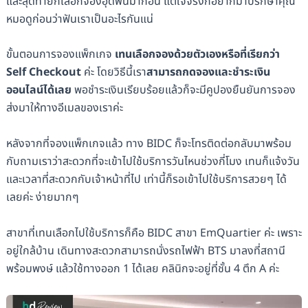
และสุดท้ายก็เลือกจองอุดฟันมาก่อน แต่ใจจริงก็อยากมาปรึกษาคุณ
หมอดูก่อนว่าฟันเราเป็นอะไรกันแน่
ขั้นตอนการจองแพ็กเกจ
เทนเลือกจองด้วยตัวเองหรือที่เรียกว่า
Self Checkout
ค่ะ โดยวิธีนี้เรา
สามารถกดจองและชำระเงิน
ออนไลน์ได้เลย
พอชำระเงินเรียบร้อยแล้วก็จะมีคูปองยืนยันการจอง
ส่งมาให้ทางอีเมลของเราค่ะ
หลังจากที่จองแพ็กเกจแล้ว ทาง BIDC ก็จะโทรติดต่อกลับมาพร้อม
กับถามเราว่าสะดวกที่จะเข้าไปใช้บริการวันไหนช่วงกี่โมง เทนก็แจ้งวัน
และเวลาที่สะดวกกับเจ้าหน้าที่ไป เท่านี้ก็รอเข้าไปใช้บริการสวยๆ ได้
เลยค่ะ ง่ายมากๆ
สาขาที่เทนเลือกไปใช้บริการก็คือ BIDC สาขา ​​EmQuartier ค่ะ เพราะ
อยู่ใกล้บ้าน เดินทางสะดวกสามารถนั่งรถไฟฟ้า BTS มาลงที่สถานี
พร้อมพงษ์ แล้วใช้ทางออก 1 ได้เลย คลินิกจะอยู่ที่ชั้น 4 ตึก A ค่ะ