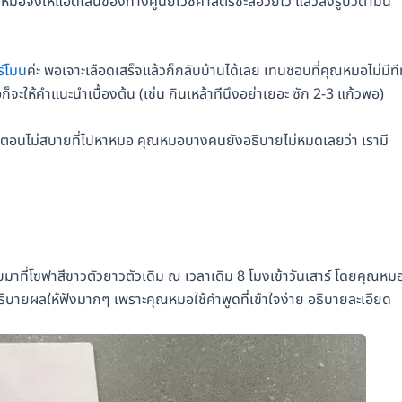
ุณหมอจึงให้แอดไลน์ของทางศูนย์เวชศาสตร์ชะลอวัยไว้ แล้วส่งรูปวิตามิน
ร์โมน
ค่ะ พอเจาะเลือดเสร็จแล้วก็กลับบ้านได้เลย เทนชอบที่คุณหมอไม่มีที
อก็จะให้คำแนะนำเบื้องต้น (เช่น กินเหล้าทีนึงอย่าเยอะ ซัก 2-3 แก้วพอ)
งกับตอนไม่สบายที่ไปหาหมอ คุณหมอบางคนยังอธิบายไม่หมดเลยว่า เรามี
มาที่โซฟาสีขาวตัวยาวตัวเดิม ณ เวลาเดิม 8 โมงเช้าวันเสาร์ โดยคุณหม
บายผลให้ฟังมากๆ เพราะคุณหมอใช้คำพูดที่เข้าใจง่าย อธิบายละเอียด