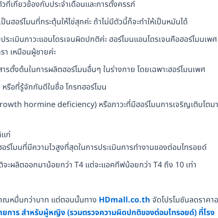
ที่เกี่ยวข้องกับประจำเดือนและการตั้งครรภ์
โมนที่กระตุ้นให้ไข่สุกค่ะ ถ้าไม่มีตัวนี้ก็จะทำให้เป็นหมันได้
ประเมินภาวะแอนโดรเจนผิดปกติค่ะ ฮอร์โมนแอนโดรเจนคือฮอร์โมนเพศ
รา เหมือนผู้ชายค่ะ
รตั้งต้นในการผลิตฮอร์โมนอื่นๆ ในร่างกาย โดยเฉพาะฮอร์โมนเพศ
รือที่รู้จักกันดีในชื่อ โกรทฮอร์โมน
(Growth hormine deficiency) หรือภาวะที่มีฮอร์โมนการเจริญเติบโตม
้แก่
ร์โมนที่มีความไวสูงที่สุดในการประเมินการทำงานของต่อมไทรอยด์
จะผลิตออกมาน้อยกว่า T4 แต่จะแอคทีฟน้อยกว่า T4 ถึง 10 เท่า
าณหมื่นกว่าบาท แต่ตอนนั้นทาง
HDmall.co.th
จัดโปรโมชันลดราคาอย
ายการ สำหรับผู้หญิง (รวมตรวจความผิดปกติของต่อมไทรอยด์) ที่โรง