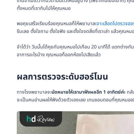
เทนจำไม่ได้ว่ากินวิตามินตัวไหนอยู่บ้าง (เพราะกินเยอะมาก) ค
ทั้งหมดที่เรากินไปให้คุณหมอ
พอคุยเสร็จเรียบร้อยคุณหมอก็ให้พยาบาล
เจาะเลือดไปตรวจฮอ
รีบเลย ตั้งใจถาม ตั้งใจฟัง และตั้งใจจดสิ่งที่เราเล่า แล้วคุณหม
จำได้ว่า วันนั้นได้คุยกับคุณหมอไปเกือบ 20 นาทีได้ แตกต่า
อาการอะไรบ้าง คุณหมอก็ออกห้องไปเสียแล้ว
ผลการตรวจระดับฮอร์โมน
ทางโรงพยาบาลจะ
นัดหมายให้เรามาฟังผลอีก 1 อาทิตย์ค่ะ
กลับ
จะเป็นคนอ่านผลให้ฟังด้วยตัวเองเลย เทนชอบตอนที่คุณหมออธิ