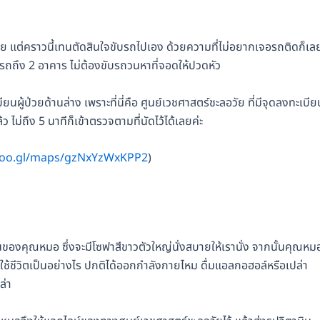
ย แต่คราวนี้เทนตัดสินใจขับรถไปเอง ด้วยความที่ไม่อยากเจอรถติดก็เล
ดรถถึง 2 อาคาร ไม่ต้องขับรถวนหาที่จอดให้ปวดหัว
ยนผู้ป่วยด้านล่าง เพราะที่นี่คือ ศูนย์เวชศาสตร์ชะลอวัย ที่มีจุดลงทะเบีย
ม่ถึง 5 นาทีก็เข้าตรวจตามที่นัดไว้ได้เลยค่ะ
/goo.gl/maps/gzNxYzWxKPP2
)
ของคุณหมอ ซึ่งจะมีโซฟาสีขาวตัวใหญ่นั่งสบายให้เรานั่ง จากนั้นคุณหม
ช้ชีวิตเป็นอย่างไร ปกติได้ออกกำลังกายไหม ดื่มแอลกอฮอล์หรือเปล่า
ล่า