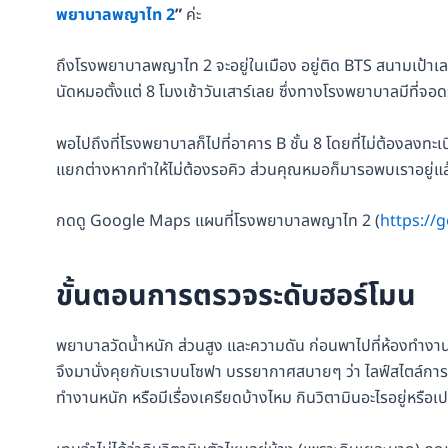
พยาบาลพญาไท 2
”
ค่ะ
ถึงโรงพยาบาลพญาไท 2 จะอยู่ในเมือง อยู่ติด BTS สนามเป้าเล
นัดหมอตั้งแต่ 8 โมงเช้าวันเสาร์เลย ซึ่งทางโรงพยาบาลมีที่จอ
พอไปถึงที่โรงพยาบาลก็ไปที่อาคาร B ชั้น 8 โดยที่ไม่ต้องลงทะเบี
แยกต่างหากทำให้ไม่ต้องรอคิว ส่วนคุณหมอก็มารอพบเราอยู่แล้ว ไ
กดดู Google Maps แผนที่โรงพยาบาลพญาไท 2 (
https:/
ขั้นตอนการตรวจระดับฮอร์โมน
พยาบาลวัดน้ำหนัก ส่วนสูง และความดัน ก่อนพาไปที่ห้องทำงาน
จึงมานั่งคุยกับเราบนโซฟา บรรยากาศสบายๆ ว่า ไลฟ์สไตล์การใ
ทำงานหนัก หรือมีเรื่องเครียดบ้างไหม กินวิตามินอะไรอยู่หรือเป