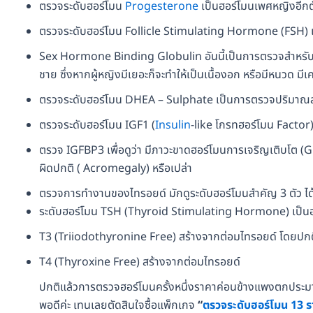
ตรวจระดับฮอร์โมน
Progesterone
เป็นฮอร์โมนเพศหญิงอีกตัว
ตรวจระดับฮอร์โมน Follicle Stimulating Hormone (FSH) เป็นฮอร์
Sex Hormone Binding Globulin อันนี้เป็นการตรวจสำหรับ
ชาย ซึ่งหากผู้หญิงมีเยอะก็จะทำให้เป็นเนื้องอก หรือมีหนวด มีเค
ตรวจระดับฮอร์โมน DHEA – Sulphate เป็นการตรวจปริมาณสา
ตรวจระดับฮอร์โมน IGF1 (
Insulin
-like โกรทฮอร์โมน Factor) ห
ตรวจ IGFBP3 เพื่อดูว่า มีภาวะขาดฮอร์โมนการเจริญเติบโต 
ผิดปกติ ( Acromegaly) หรือเปล่า
ตรวจการทำงานของไทรอยด์ มักดูระดับฮอร์โมนสำคัญ 3 ตัว ได
ระดับฮอร์โมน TSH (Thyroid Stimulating Hormone) เป็นฮอ
T3 (Triiodothyronine Free) สร้างจากต่อมไทรอยด์ โดยปกติ
T4 (Thyroxine Free) สร้างจากต่อมไทรอยด์
ปกติแล้วการตรวจฮอร์โมนครั้งหนึ่งราคาค่อนข้างแพงตกประม
พอดีค่ะ เทนเลยตัดสินใจซื้อแพ็กเกจ
“
ตรวจระดับฮอร์โมน
13 ร