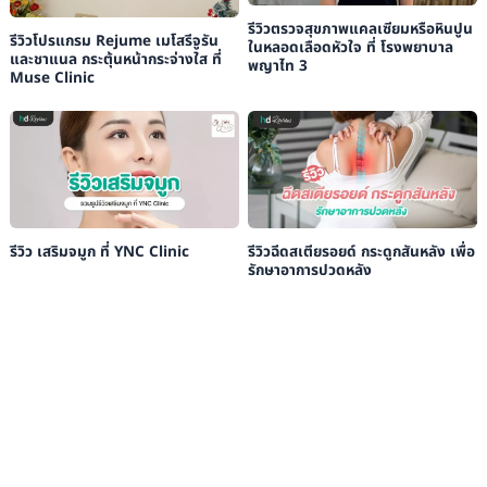
รีวิวตรวจสุขภาพแคลเซียมหรือหินปูน
รีวิวโปรแกรม Rejume เมโสรีจูรัน
ในหลอดเลือดหัวใจ ที่ โรงพยาบาล
และชาแนล กระตุ้นหน้ากระจ่างใส ที่
พญาไท 3
Muse Clinic
รีวิว เสริมจมูก ที่ YNC Clinic
รีวิวฉีดสเตียรอยด์ กระดูกสันหลัง เพื่อ
รักษาอาการปวดหลัง