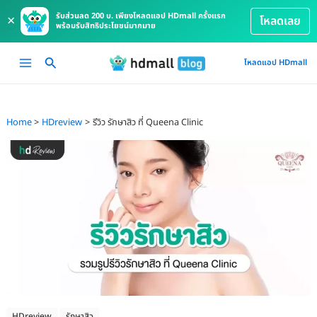
รับส่วนลด 200 บ. เพียงโหลดแอป HDmall ครั้งแรก
×
โหลดเลย
พร้อมรับสิทธิประโยชน์มากมาย
Skip
Main
โหลดแอป HDmall
to
Menu
content
Home
HDreview
รีวิว รักษาสิว ที่ Queena Clinic
HDreview
รักษาสิว