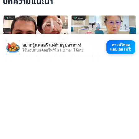
บทความแนะนำ
อยากรู้แคลอรี แค่ถ่ายรูปอาหาร!
ดาวน์โหลด
แอปเลย (ฟรี)
ใช้แอปนับแคลอรีฟรีใน HDmall ได้เลย
รีวิวทำ ReLEx SMILE เลสิกไร้ใบมีด
รีวิว ลบรอยสักคิ้ว ด้วย Picoway ที่
เล่าประสบการณ์ละเอียดทุกขั้นตอน
โรงพยาบาลยันฮี
รีวิว บริจาคสเต็มเซลล์ ที่
รีวิวกำจัดขนรักแร้ โปรแกรม WOW
สภากาชาดไทย
AI LASER ที่ WOW Clinic