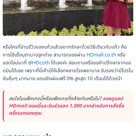
หรือใครที่อ่านรีวิวของแก้วแล้วอยากรักษาด้วยวิธีเดียวกับแก้ว คือ
การใช้เยื่อบุตามาปลูกถ่าย สามารถจองผ่าน
HDmall.co.th
หรือ
แอดไลน์มาที่
@HDcoth
ได้เลยค่ะ สอบถามหรือขอคำปรึกษาจากแอ
ดมินได้เลย เพราะที่นี่เค้ามีให้เลือกหลายโรงพยาบาล รับรองว่ามีโปรโม
ชันคุ้มๆ มากมาย แถมยังผ่อนฟรี 0% สูงสุด 10 เดือนได้ด้วยน้า
สนใจในแพ็คเกจนี้หรือแพ็คเกจที่คล้ายกันหรือไม่?
ลองดูแอป
HDmall ตอนนี้และรับส่วนลด 1,000 บาทสำหรับการสั่งซื้อ
ครั้งแรกของคุณ