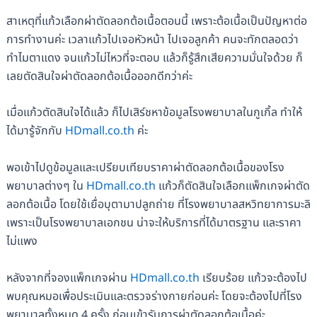
สาเหตุที่แก้วเลือกผ่าตัดลอกต้อเนื้อตอนนี้ เพราะต้อเนื้อเป็นปัญหาต่อ
การทำงานค่ะ เวลาแก้วไปเจอหัวหน้า ไปเจอลูกค้า คนจะทักตลอดว่า
ทำไมตาแดง จนแก้วไม่ไหวที่จะตอบ แล้วก็รู้สึกเสียความมั่นใจด้วย ก็
เลยตัดสินใจผ่าตัดลอกต้อเนื้อออกดีกว่าค่ะ
เมื่อแก้วตัดสินใจได้แล้ว ก็ไปเสิร์ชหาข้อมูลโรงพยาบาลในกูเกิ้ล ทำให้
ได้มารู้จักกับ
HDmall.co.th
ค่ะ
พอเข้าไปดูข้อมูลและเปรียบเทียบราคาผ่าตัดลอกต้อเนื้อของโรง
พยาบาลต่างๆ ใน
HDmall.co.th
แก้วก็ตัดสินใจเลือกแพ็กเกจผ่าตัด
ลอกต้อเนื้อ โดยใช้เยื่อบุตามาปลูกถ่าย ที่โรงพยาบาลสหวิทยาการมะลิ
เพราะเป็นโรงพยาบาลเอกชน น่าจะให้บริการที่ได้มาตรฐาน และราคา
ไม่แพง
หลังจากที่จองแพ็กเกจผ่าน
HDmall.co.th
เรียบร้อย แก้วจะต้องไป
พบคุณหมอเพื่อประเมินและตรวจร่างกายก่อนค่ะ โดยจะต้องไปที่โรง
พยาบาลทั้งหมด 4 ครั้ง ก่อนเข้ารับการผ่าตัดลอกต้อเนื้อค่ะ