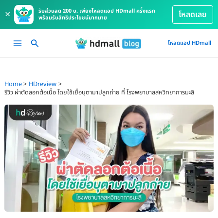
รับส่วนลด 200 บ. เพียงโหลดแอป HDmall ครั้งแรก
×
โหลดเลย
พร้อมรับสิทธิประโยชน์มากมาย
Skip
Main
โหลดแอป HDmall
to
Menu
content
Home
HDreview
รีวิว ผ่าตัดลอกต้อเนื้อ โดยใช้เยื่อบุตามาปลูกถ่าย ที่ โรงพยาบาลสหวิทยาการมะลิ