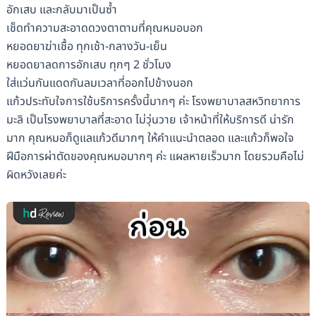
อักเสบ และกลับมาเป็นซ้ำ
เช็ดทำความสะอาดดวงตาตามที่คุณหมอบอก
หยอดยาฆ่าเชื้อ ทุกเช้า-กลางวัน-เย็น
หยอดยาลดการอักเสบ ทุกๆ 2 ชั่วโมง
ใส่แว่นกันแดดกันลมเวลาที่ออกไปข้างนอก
แก้วประทับใจการใช้บริการครั้งนี้มากๆ ค่ะ โรงพยาบาลสหวิทยาการ
มะลิ เป็นโรงพยาบาลที่สะอาด ไม่วุ่นวาย เจ้าหน้าที่ให้บริการดี น่ารัก
มาก คุณหมอก็ดูแลแก้วดีมากๆ ให้คำแนะนำตลอด และแก้วก็พอใจ
ฝีมือการผ่าตัดของคุณหมอมากๆ ค่ะ แผลหายเร็วมาก โดยรวมคือไม่
ผิดหวังเลยค่ะ