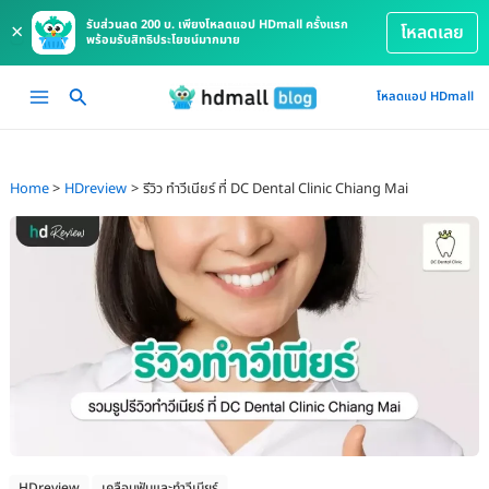
รับส่วนลด 200 บ. เพียงโหลดแอป HDmall ครั้งแรก
×
โหลดเลย
พร้อมรับสิทธิประโยชน์มากมาย
Skip
Main
โหลดแอป HDmall
to
Menu
content
Home
HDreview
รีวิว ทำวีเนียร์ ที่ DC Dental Clinic Chiang Mai
HDreview
เคลือบฟันและทำวีเนียร์