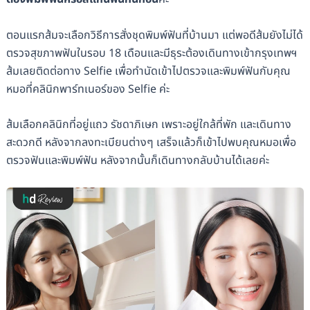
ตอนแรกส้มจะเลือกวิธีการสั่งชุดพิมพ์ฟันที่บ้านมา แต่พอดีส้มยังไม่ได้
ตรวจสุขภาพฟันในรอบ 18 เดือนและมีธุระต้องเดินทางเข้ากรุงเทพฯ
ส้มเลยติดต่อทาง Selfie เพื่อทำนัดเข้าไปตรวจและพิมพ์ฟันกับคุณ
หมอที่คลินิกพาร์ทเนอร์ของ Selfie ค่ะ
ส้มเลือกคลินิกที่อยู่แถว รัชดาภิเษก เพราะอยู่ใกล้ที่พัก และเดินทาง
สะดวกดี หลังจากลงทะเบียนต่างๆ เสร็จแล้วก็เข้าไปพบคุณหมอเพื่อ
ตรวจฟันและพิมพ์ฟัน หลังจากนั้นก็เดินทางกลับบ้านได้เลยค่ะ