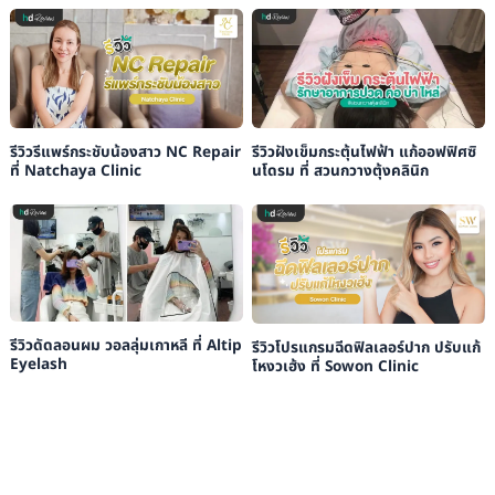
รีวิวรีแพร์กระชับน้องสาว NC Repair
รีวิวฝังเข็มกระตุ้นไฟฟ้า แก้ออฟฟิศซิ
ที่ Natchaya Clinic
นโดรม ที่ สวนกวางตุ้งคลินิก
รีวิวดัดลอนผม วอลลุ่มเกาหลี ที่ Altip
รีวิวโปรแกรมฉีดฟิลเลอร์ปาก ปรับแก้
Eyelash
โหงวเฮ้ง ที่ Sowon Clinic