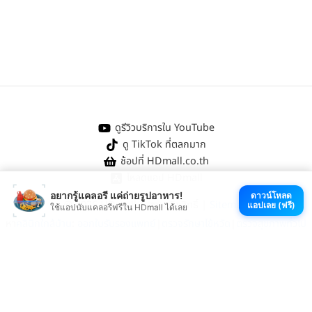
ดูรีวิวบริการใน YouTube
ดู TikTok ที่ตลกมาก
ช้อปที่ HDmall.co.th
โหลดแอป HDmall
อยากรู้แคลอรี แค่ถ่ายรูปอาหาร!
ดาวน์โหลด
@ 2026 HDmall | สงวนลิขสิทธิ์ |
Sitemap
แอปเลย (ฟรี)
ใช้แอปนับแคลอรีฟรีใน HDmall ได้เลย
หา
คลินิกใกล้บ้าน
:
ออกใบรับรองแพทย์
|
ตรวจรักษาไข้หวัด
|
ตรวจสุขภาพทั่วไป