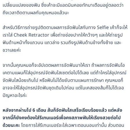
เปลี่ยนแปลงของฟัน ซึ่งเค้าจะมีแอดมินคอยทักมาเตือนอยู่ตลอดว่า
ถึงเวลาติดตามผลกับคุณหมอแล้วนะ
สำหรับวิธีการถ่ายรูปติดตามผลการจัดฟันใสกับทาง Selfie เค้าก็จะให้
เราใส่ Cheek Retractor เพื่อถ่างช่องปากให้กว้างๆ และให้ถ่ายรูป
ฟันด้านหน้าทั้งแถวบน แถวล่าง รวมถึงรูปฟันด้านข้างทั้งซ้าย และ
ขวาเลยค่ะ
จากนั้นคุณหมอก็จะอัปเดตผลการจัดฟันมาให้เรา ถ้าผลการจัดฟันโอ
เคตามแผนก็ใส่อุปกรณ์จัดฟันใสเซตต่อไปได้เลย แต่ถ้าใครใส่อุปกรณ์
จัดฟันใสน้อยเกินไป หรือฟันไม่ได้ขยับตามแผนการรักษา คุณหมอก็
อาจจะให้ใส่อุปกรณ์จัดฟันชุดเดิมไปก่อน แต่ในเคสของส้มก็ไม่ได้เจอ
ปัญหาอะไรค่ะ
หลังจากผ่านไป 6 เดือน ส้มก็จัดฟันใสเสร็จเรียบร้อยแล้ว แต่หลัง
จากนี้ก็ยังคงต้องใส่รีเทนเนอร์เพื่อคงสภาพฟันให้เรียงสวยต่อไป
ด้วยนะคะ
โดยการใส่รีเทนเนอร์จะใส่เฉพาะตอนนอนเท่านั้น ส่วนตอน