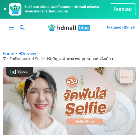
รับส่วนลด 200 บ. เพียงโหลดแอป HDmall ครั้งแรก
×
โหลดเลย
พร้อมรับสิทธิประโยชน์มากมาย
Skip
Main
โหลดแอป HDmall
to
Menu
content
Home
HDreview
รีวิว จัดฟันใสแบรนด์ Selfie ปรับปัญหาฟันห่าง พบคุณหมอแค่ครั้งเดียว