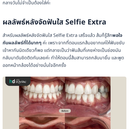
กลางวันไม่จำเป็นต้องใส่ค่ะ
ผลลัพธ์หลังจัดฟันใส Selfie Extra
สำหรับผลลัพธ์หลังจัดฟันใส Selfie Extra เสร็จแล้ว ส้มก็รู้สึก
พอใจ
กับผลลัพธ์ที่ได้มากๆ
ค่ะ เพราะจากที่ตอนแรกส้มอยากแค่ให้ฟันขยับ
เข้าหากันนิดเดียวก็พอ แต่กลายเป็นว่าฟันส้มที่เคยห่างเป็นช่องมัน
กลับมาดันชิดติดกันเลยค่ะ ทำให้ตอนนี้ส้มสามารถกลับมายิ้ม และพูด
ออกหน้ากล้องได้อย่างมั่นใจอีกครั้ง