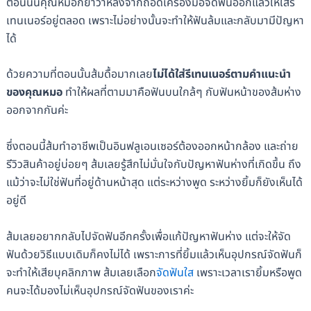
ตอนนั้นคุณหมอก็ย้ำว่าหลังจากถอดเครื่องมือจัดฟันออกแล้วให้ใส่รี
เทนเนอร์อยู่ตลอด เพราะไม่อย่างนั้นจะทำให้ฟันล้มและกลับมามีปัญหา
ได้
ด้วยความที่ตอนนั้นส้มดื้อมากเลย
ไม่ได้ใส่รีเทนเนอร์ตามคำแนะนำ
ของคุณหมอ
ทำให้ผลที่ตามมาคือฟันบนใกล้ๆ กับฟันหน้าของส้มห่าง
ออกจากกันค่ะ
ซึ่งตอนนี้ส้มทำอาชีพเป็นอินฟลูเอนเซอร์ต้องออกหน้ากล้อง และถ่าย
รีวิวสินค้าอยู่บ่อยๆ ส้มเลยรู้สึกไม่มั่นใจกับปัญหาฟันห่างที่เกิดขึ้น ถึง
แม้ว่าจะไม่ใช่ฟันที่อยู่ด้านหน้าสุด แต่ระหว่างพูด ระหว่างยิ้มก็ยังเห็นได้
อยู่ดี
ส้มเลยอยากกลับไปจัดฟันอีกครั้งเพื่อแก้ปัญหาฟันห่าง แต่จะให้จัด
ฟันด้วยวิธีแบบเดิมก็คงไม่ได้ เพราะการที่ยิ้มแล้วเห็นอุปกรณ์จัดฟันก็
จะทำให้เสียบุคลิกภาพ ส้มเลยเลือก
จัดฟันใส
เพราะเวลาเรายิ้มหรือพูด
คนจะได้มองไม่เห็นอุปกรณ์จัดฟันของเราค่ะ