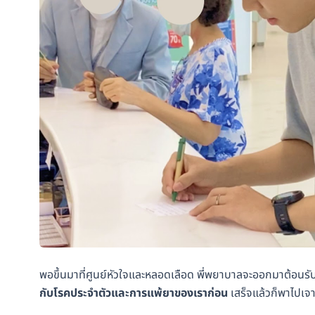
พอขึ้นมาที่ศูนย์หัวใจและหลอดเลือด พี่พยาบาลจะออกมาต้อนรั
กับโรคประจำตัวและการแพ้ยาของเราก่อน
เสร็จแล้วก็พาไปเจา