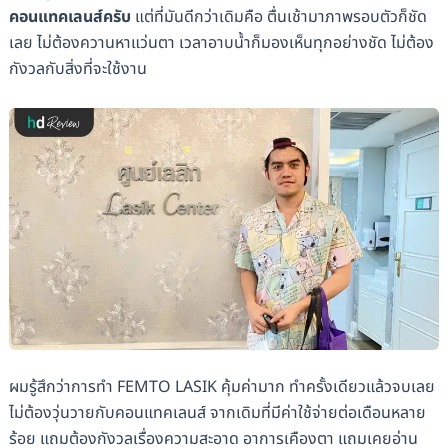
คอนแทคเลนส์ครับ
แต่ที่มันดีกว่าเดิมคือ ตื่นเช้ามาภาพรอบตัวก็ชัด
เลย ไม่ต้องควานหาแว่นตา เวลาอาบน้ำก็มองเห็นทุกอย่างชัด ไม่ต้อง
กังวลกับสิ่งที่จะใช้งาน
ผมรู้สึกว่าการทำ FEMTO LASIK คุ้มค่ามาก ทำครั้งเดียวแล้วจบเลย
ไม่ต้องวุ่นวายกับคอนแทคเลนส์ จากเดิมที่มีค่าใช้จ่ายต่อเดือนหลาย
ร้อย แถมต้องกังวลเรื่องความสะอาด อาการเคืองตา แถมเคยอ่าน