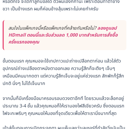
หรือตกใจ จะได้กำลูกบอลได้ ตัวผมเองก็กำนะ เพราะตอนทำตาข้าง
ขวา เป็นข้างแรก ผมก็ค่อนข้างลุ้นเพราะไม่เคยทำครับ
สนใจในแพ็คเกจนี้หรือแพ็คเกจที่คล้ายกันหรือไม่?
ลองดูแอป
HDmall ตอนนี้และรับส่วนลด 1,000 บาทสำหรับการสั่งซื้อ
ครั้งแรกของคุณ
ขั้นตอนแรก คุณหมอจะใช้เทปกาวแปะถ่างเปลือกตาก่อน แล้วใส่ตัว
อุปกรณ์ถ่างเปลืองตาหนังตาออกเลย ความรู้สึกก็จะตึงๆ เจ็บๆ
เหมือนมีคนมากดตา แต่ความรู้สึกเจ็บจะอยู่แค่ช่วงแรก สักพักก็รู้สึก
ปกติ นิ่งๆ ไม่ได้เจ็บมาก
จากนั้นก็มีเครื่องมือมาครอบรอบดวงตาอีกที โดยรวมแล้วจะล็อกอยู่
ประมาณ 3-4 ชั้น แล้วคุณหมอก็ให้เรามองไฟสีเขียวครับ ซึ่งตอนแรก
ไฟจะกะพริบๆ คุณหมอให้มองที่จุดเดียวเพื่อให้ตาเรานิ่งมากที่สุด
เข้าสู่ขั้นตอนการเปิดกระจกตา ผมเห็นเลยว่าเลเซอร์ที่กำลังวิ่งมันเป็น