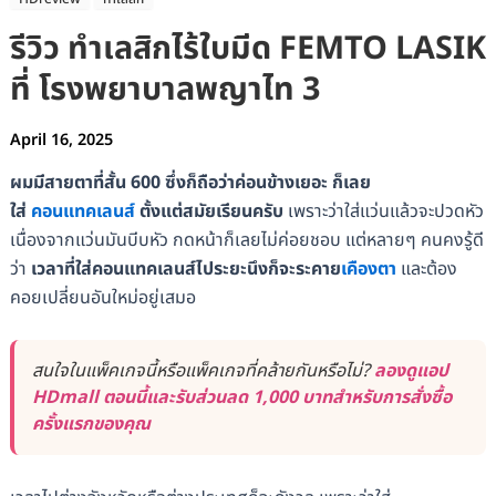
รีวิว ทำเลสิกไร้ใบมีด FEMTO LASIK
ที่ โรงพยาบาลพญาไท 3
April 16, 2025
ผมมีสายตาที่สั้น 600 ซึ่งก็ถือว่าค่อนข้างเยอะ ก็เลย
ใส่
คอนแทคเลนส์
ตั้งแต่สมัยเรียนครับ
เพราะว่าใส่แว่นแล้วจะปวดหัว
เนื่องจากแว่นมันบีบหัว กดหน้าก็เลยไม่ค่อยชอบ แต่หลายๆ คนคงรู้ดี
ว่า
เวลาที่ใส่คอนแทคเลนส์ไประยะนึงก็จะระคาย
เคืองตา
และต้อง
คอยเปลี่ยนอันใหม่อยู่เสมอ
สนใจในแพ็คเกจนี้หรือแพ็คเกจที่คล้ายกันหรือไม่?
ลองดูแอป
HDmall ตอนนี้และรับส่วนลด 1,000 บาทสำหรับการสั่งซื้อ
ครั้งแรกของคุณ