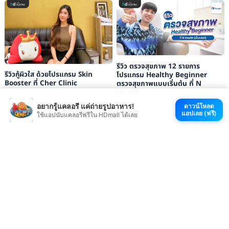
รีวิว ตรวจสุขภาพ 12 รายการ
รีวิวกู้ผิวใส ด้วยโปรแกรม Skin
โปรแกรม Healthy Beginner
Booster ที่ Cher Clinic
ตรวจสุขภาพแบบเริ่มต้น ที่ N
Health
อยากรู้แคลอรี แค่ถ่ายรูปอาหาร!
ดาวน์โหลด
แอปเลย (ฟรี)
ใช้แอปนับแคลอรีฟรีใน HDmall ได้เลย
ดูรีวิวบริการใน YouTube
ดู TikTok ที่ตลกมาก
ช้อปที่ HDmall.co.th
โหลดแอป HDmall