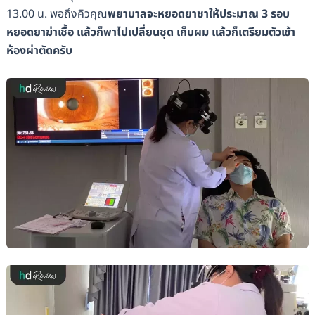
13.00 น. พอถึงคิวคุณ
พยาบาลจะหยอดยาชาให้ประมาณ 3 รอบ
หยอดยาฆ่าเชื้อ แล้วก็พาไปเปลี่ยนชุด เก็บผม แล้วก็เตรียมตัวเข้า
ห้องผ่าตัดครับ