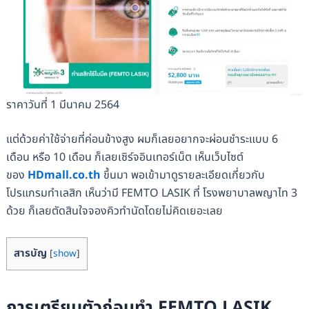
ราคาวันที่ 1 มีนาคม 2564
แต่ด้วยค่าใช้จ่ายที่ค่อนข้างสูง ผมก็เลยอยากจะผ่อนชำระแบบ 6
เดือน หรือ 10 เดือน ก็เลยเซิร์จอินเทอร์เน็ต เห็นเว็บไซต์
ของ
HDmall.co.th
ขึ้นมา พอเข้ามาดูรายละเอียดเกี่ยวกับ
โปรแกรมทำเลสิก เห็นว่ามี FEMTO LASIK ที่ โรงพยาบาลพญาไท 3
ด้วย ก็เลยตัดสินใจจองคิวทำนัดโดยไม่คิดเยอะเลย
สารบัญ
[
show
]
การเตรียมตัวก่อนทำ FEMTO LASIK