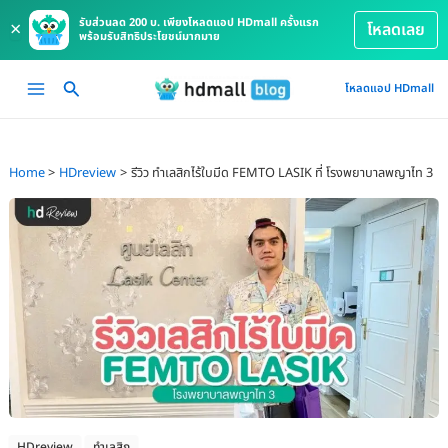
รับส่วนลด 200 บ. เพียงโหลดแอป HDmall ครั้งแรก
×
โหลดเลย
พร้อมรับสิทธิประโยชน์มากมาย
Skip
Main
โหลดแอป HDmall
to
Menu
content
Home
HDreview
รีวิว ทำเลสิกไร้ใบมีด FEMTO LASIK ที่ โรงพยาบาลพญาไท 3
HDreview
ทำเลสิก