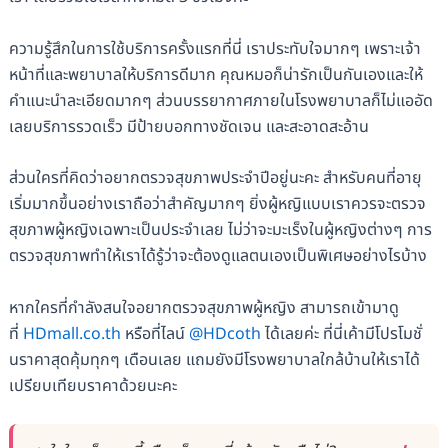
ความรู้สึกในการใช้บริการครั้งแรกที่นี่ เราประทับใจมากๆ เพราะเจ้า
หน้าที่และพยาบาลให้บริการดีมาก คุณหมอก็น่ารักเป็นกันเองและให้
คำแนะนำละเอียดมากๆ ส่วนบรรยากาศภายในโรงพยาบาลก็ไม่แออัด
เลยบริการรวดเร็ว มีป้ายบอกทางชัดเจน และสะอาดสะอ้าน
ส่วนใครที่คิดว่าอยากตรวจสุขภาพประจำปีอยู่นะคะ สำหรับคนที่อายุ
เริ่มมากขึ้นอย่างเราถือว่าสำคัญมากๆ ยิ่งผู้หญิแบบเราควรจะตรวจ
สุขภาพผู้หญิงเฉพาะเป็นประจำเลย ไม่ว่าจะมะเร็งในผู้หญิงต่างๆ การ
ตรวจสุขภาพทำให้เราได้รู้ว่าจะต้องดูแลตนเองเป็นพิเศษอย่างไรบ้าง
หากใครที่กำลังสนใจอยากตรวจสุขภาพผู้หญิง สามารถเข้ามาดู
ที่
HDmall.co.th
หรือที่ไลน์
@HDcoth
ได้เลยค่ะ ที่นี่เค้ามีโปรโมชั่
นราคาสุดคุ้มทุกๆ เดือนเลย แถมยังมีโรงพยาบาลใกล้บ้านให้เราได้
เปรียบเทียบราคาด้วยนะคะ