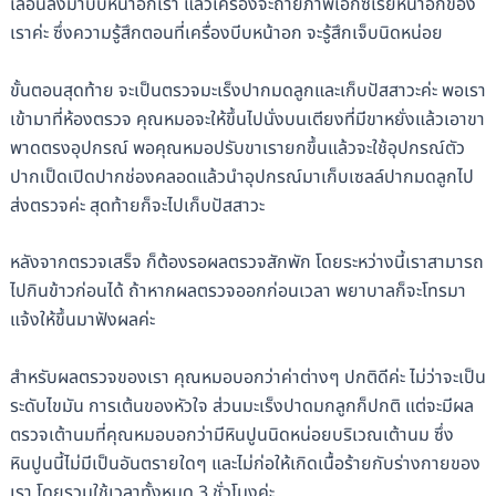
เลื่อนลงมาบีบหน้าอกเรา แล้วเครื่องจะถ่ายภาพเอกซเรย์หน้าอกของ
เราค่ะ ซึ่งความรู้สึกตอนที่เครื่องบีบหน้าอก จะรู้สึกเจ็บนิดหน่อย
ขั้นตอนสุดท้าย จะเป็นตรวจมะเร็งปากมดลูกและเก็บปัสสาวะค่ะ พอเรา
เข้ามาที่ห้องตรวจ คุณหมอจะให้ขึ้นไปนั่งบนเตียงที่มีขาหยั่งแล้วเอาขา
พาดตรงอุปกรณ์ พอคุณหมอปรับขาเรายกขึ้นแล้วจะใช้อุปกรณ์ตัว
ปากเป็ดเปิดปากช่องคลอดแล้วนำอุปกรณ์มาเก็บเซลล์ปากมดลูกไป
ส่งตรวจค่ะ สุดท้ายก็จะไปเก็บปัสสาวะ
หลังจากตรวจเสร็จ ก็ต้องรอผลตรวจสักพัก โดยระหว่างนี้เราสามารถ
ไปกินข้าวก่อนได้ ถ้าหากผลตรวจออกก่อนเวลา พยาบาลก็จะโทรมา
แจ้งให้ขึ้นมาฟังผลค่ะ
สำหรับผลตรวจของเรา คุณหมอบอกว่าค่าต่างๆ ปกติดีค่ะ ไม่ว่าจะเป็น
ระดับไขมัน การเต้นของหัวใจ ส่วนมะเร็งปาดมกลูกก็ปกติ แต่จะมีผล
ตรวจเต้านมที่คุณหมอบอกว่ามีหินปูนนิดหน่อยบริเวณเต้านม ซึ่ง
หินปูนนี้ไม่มีเป็นอันตรายใดๆ และไม่ก่อให้เกิดเนื้อร้ายกับร่างกายของ
เรา โดยรวมใช้เวลาทั้งหมด 3 ชั่วโมงค่ะ