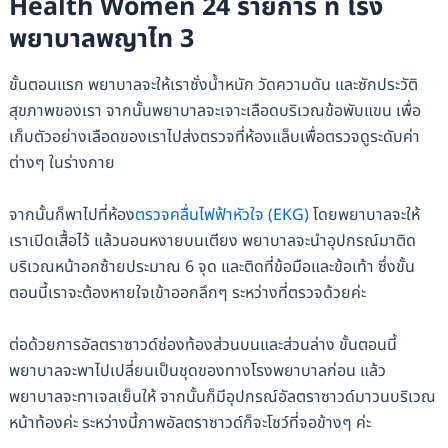
Health Women 24 รายการ ที่ โรง
พยาบาลพญาไท 3
ขั้นตอนแรก พยาบาลจะให้เราชั่งน้ำหนัก วัดความดัน และซักประวัติ
สุขภาพของเรา จากนั้นพยาบาลจะเจาะเลือดบริเวณข้อพับแขน เพื่อ
เก็บตัวอย่างเลือดของเราไปส่งตรวจที่ห้องแล็บเพื่อตรวจดูระดับค่า
ต่างๆ ในร่างกาย
จากนั้นก็พาไปที่ห้อง
ตรวจคลื่นไฟฟ้าหัวใจ (EKG)
โดยพยาบาลจะให้
เราเปิดเสื้อไว้ แล้วนอนหงายบนเตียง พยาบาลจะนำอุปกรณ์มาติด
บริเวณหน้าอกซ้ายประมาณ 6 จุด และติดที่ข้อมือและข้อเท้า ซึ่งขั้น
ตอนนี้เราจะต้องหายใจเข้าออกลึกๆ ระหว่างที่ตรวจด้วยค่ะ
ต่อด้วยการอัลตราซาวด์ช่องท้องส่วนบนและส่วนล่าง ขั้นตอนนี้
พยาบาลจะพาไปเปลี่ยนเป็นชุดของทางโรงพยาบาลก่อน แล้ว
พยาบาลจะทาเจลเย็นให้ จากนั้นก็มีอุปกรณ์อัลตราซาวด์มาวนบริเวณ
หน้าท้องค่ะ ระหว่างนี้ภาพอัลตราซาวด์ก็จะโชว์ที่จอข้างๆ ค่ะ