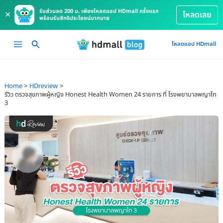
รับส่วนลด 200 บ. เพียงโหลดแอป HDmall ครั้งแรก
×
โหลดเลย
พร้อมรับสิทธิประโยชน์มากมาย
Skip
Main
โหลดแอป HDmall
to
Menu
content
Home
HDreview
รีวิว ตรวจสุขภาพผู้หญิง Honest Health Women 24 รายการ ที่ โรงพยาบาลพญาไท
3