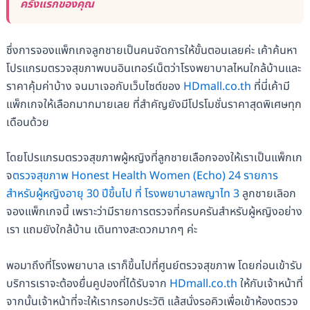
ครั้งแรกของคุณ
ซึ่งการจองแพ็กเกจลูกชายเป็นคนจัดการให้ขั้นตอนเลยค่ะ เค้าค้นหา
โปรแกรมตรวจสุขภาพบนอินเทอร์เน็ตว่าโรงพยาบาลไหนใกล้บ้านและ
ราคาคุ้มค่าบ้าง จนมาเจอกับเว็บไซต์ของ
HDmall.co.th
ที่นี่เค้ามี
แพ็กเกจให้เลือกมากมายเลย ที่สำคัญยังมีโปรโมชั่นราคาสุดพิเศษทุก
เดือนด้วย
โดยโปรแกรมตรวจสุขภาพผู้หญิงที่ลูกชายเลือกจองให้เราเป็นแพ็กเก
จ
ตรวจสุขภาพ Honest Health Women (Echo) 24 รายการ
สำหรับผู้หญิงอายุ 30 ปีขึ้นไป ที่ โรงพยาบาลพญาไท 3
ลูกชายเลิอก
จองแพ็กเกจนี้ เพราะว่ามีรายการตรวจที่ครบครันสำหรับผู้หญิงอย่าง
เรา แถมยังใกล้บ้าน เดินทางสะดวกมากๆ ค่ะ
พอมาถึงที่โรงพยาบาล เราก็ขึ้นไปที่ศูนย์ตรวจสุขภาพ โดยก่อนเข้ารับ
บริการเราจะต้องยื่นคูปองที่ได้รับจาก
HDmall.co.th
ให้กับเจ้าหน้าที่
จากนั้นเจ้าหน้าที่จะให้เรากรอกประวัติ แล้สนั่งรอคิวเพื่อเข้าห้องตรวจ