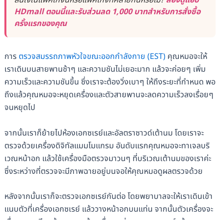
สนใจในแพ็คเกจนี้หรือแพ็คเกจที่คล้ายกันหรือไม่?
ลองดูแอป
HDmall ตอนนี้และรับส่วนลด 1,000 บาทสำหรับการสั่งซื้อ
ครั้งแรกของคุณ
การ
ตรวจสมรรถภาพหัวใจขณะออกกำลังกาย (EST)
คุณหมอจะให้
เราเดินบนสายพานช้าๆ และความชันไม่เยอะมาก แล้วจะค่อยๆ เพิ่ม
ความเร็วและความชันขึ้น ซึ่งเราจะต้องวิ่งเบาๆ ให้ถึงระยะที่กำหนด พอ
ถึงแล้วคุณหมอจะหยุดเครื่องและตัวสายพานจะลดความเร็วลงเรื่อยๆ
จนหยุดไป
จากนั้นเราก็ย้ายไปห้องเอกซเรย์และอัลตราซาวด์เต้านม โดยเราจะ
ตรวจด้วยเครื่องดิจิทัลแมมโมแกรม อันดับแรกคุณหมอจะทาเจลบริ
เวณหน้าอก แล้วใช้เครื่องมือตรวจมาวนๆ ที่บริเวณเต้านมของเราค่ะ
ซึ่งระหว่างที่ตรวจจะมีภาพฉายอยู่บนจอให้คุณหมอดูผลตรวจด้วย
หลังจากนั้นเราก็จะตรวจเอกซเรย์กันต่อ โดยพยาบาลจะให้เราเดินเข้า
แนบตัวที่เครื่องเอกซเรย์ แล้ววางหน้าอกบนแท่น จากนั้นตัวเครื่องจะ