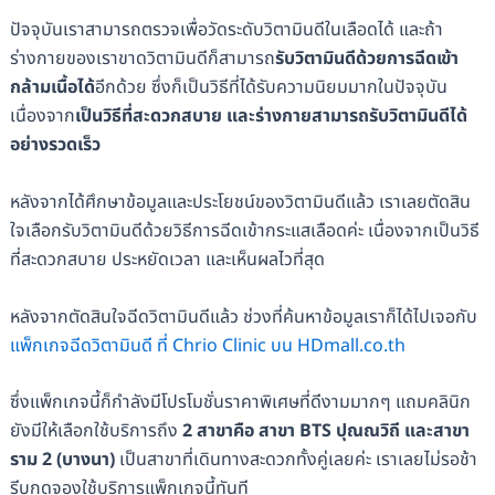
ปัจจุบันเราสามารถตรวจเพื่อวัดระดับวิตามินดีในเลือดได้ และถ้า
ร่างกายของเราขาดวิตามินดีก็สามารถ
รับวิตามินดีด้วยการฉีดเข้า
กล้ามเนื้อได้
อีกด้วย ซึ่งก็เป็นวิธีที่ได้รับความนิยมมากในปัจจุบัน
เนื่องจาก
เป็นวิธีที่สะดวกสบาย และร่างกายสามารถรับวิตามินดีได้
อย่างรวดเร็ว
หลังจากได้ศึกษาข้อมูลและประโยชน์ของวิตามินดีแล้ว เราเลยตัดสิน
ใจเลือกรับวิตามินดีด้วยวิธีการฉีดเข้ากระแสเลือดค่ะ เนื่องจากเป็นวิธี
ที่สะดวกสบาย ประหยัดเวลา และเห็นผลไวที่สุด
หลังจากตัดสินใจฉีดวิตามินดีแล้ว ช่วงที่ค้นหาข้อมูลเราก็ได้ไปเจอกับ
แพ็กเกจฉีดวิตามินดี ที่ Chrio Clinic บน HDmall.co.th
ซึ่งแพ็กเกจนี้ก็กำลังมีโปรโมชั่นราคาพิเศษที่ดีงามมากๆ แถมคลินิก
ยังมีให้เลือกใช้บริการถึง
2 สาขาคือ สาขา BTS ปุณณวิถี และสาขา
ราม 2 (บางนา)
เป็นสาขาที่เดินทางสะดวกทั้งคู่เลยค่ะ เราเลยไม่รอช้า
รีบกดจองใช้บริการแพ็กเกจนี้ทันที