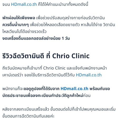
จบน
HDmall.co.th
ก็ได้ให้คำแนะนำมาทั้งหมดดังนี้
พักผ่อนให้เพียงพอ
เพื่อช่วยปรับสมดุลร่างกายก่อนรับวิตามิน
ควรดื่มน้ำมากๆ
เพื่อช่วยให้หลอดเลือดขยายตัว หาเส้นได้ง่าย วิตามิน
ไหลเวียนไปได้อย่างรวดเร็ว
งดเครื่องดื่มแอลกอฮอล์อย่างน้อย 1 วัน
รีวิวฉีดวิตามินดี ที่ Chrio Clinic
ถึงวันนัดหมายก็เข้ามาที่ Chrio Clinic และแจ้งกับพนักงานหน้า
เคาน์เตอร์ว่า จองใช้บริการฉีดวิตามินดีไว้กับ
HDmall.co.th
พนักงานก็จะ
ขอดูคูปองที่ได้รับจาก
HDmall.co.th
พร้อมกับขอ
บัตรประชาชนเพื่อลงทะเบียนทำประวัติลูกค้าใหม่
ก่อน
หลังจากลงทะเบียนเสร็จแล้ว ขั้นตอนต่อไปก็เข้าไปพบคุณหมอและเริ่ม
ขั้นตอนการฉีดวิตามินกันเลยค่ะ