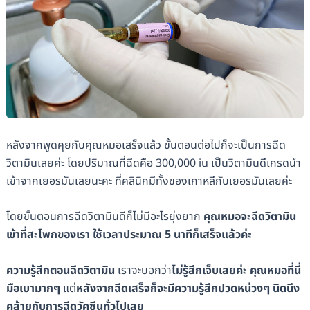
หลังจากพูดคุยกับคุณหมอเสร็จแล้ว ขั้นตอนต่อไปก็จะเป็นการฉีด
วิตามินเลยค่ะ โดยปริมาณที่ฉีดคือ 300,000 iu เป็นวิตามินดีเกรดนำ
เข้าจากเยอรมันเลยนะคะ ที่คลินิกมีทั้งของเกาหลีกับเยอรมันเลยค่ะ
โดยขั้นตอนการฉีดวิตามินดีก็ไม่มีอะไรยุ่งยาก
คุณหมอจะฉีดวิตามิน
เข้าที่สะโพกของเรา ใช้เวลาประมาณ 5 นาทีก็เสร็จแล้วค่ะ
ความรู้สึกตอนฉีดวิตามิน
เราจะบอกว่า
ไม่รู้สึกเจ็บเลยค่ะ
คุณหมอที่นี่
มือเบามากๆ
แต่
หลังจากฉีดเสร็จก็จะมีความรู้สึกปวดหน่วงๆ นิดนึง
คล้ายกับการฉีดวัคซีนทั่วไปเลย