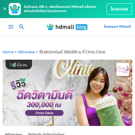
รับส่วนลด 200 บ. เพียงโหลดแอป HDmall ครั้งแรก
×
โหลดเลย
พร้อมรับสิทธิประโยชน์มากมาย
Skip
Main
โหลดแอป HDmall
to
Menu
content
Home
HDreview
รีวิวฉีดวิตามินดี 300,000 iu ที่ Chrio Clinic
HDreview
ฉีดวิตามิน รับวิตามินบำรุง