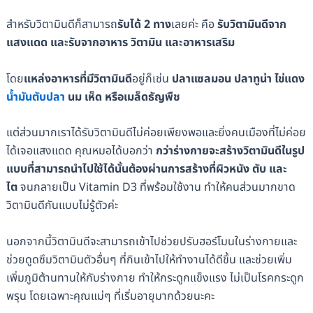
สำหรับวิตามินดีก็สามารถ
รับได้ 2 ทาง
เลยค่ะ คือ
รับวิตามินดีจาก
แสงแดด และรับจากอาหาร วิตามิน และอาหารเสริม
โดย
แหล่งอาหารที่มีวิตามินดี
อยู่ก็เช่น
ปลาแซลมอน ปลาทูน่า ไข่แดง
น้ำมันตับปลา
นม เห็ด หรือเมล็ดธัญพืช
แต่ส่วนมากเราได้รับวิตามินดีไม่ค่อยเพียงพอและยิ่งคนเมืองที่ไม่ค่อย
ได้เจอแสงแดด คุณหมอได้บอกว่า
กว่าร่างกายจะสร้างวิตามินดีในรูป
แบบที่สามารถนำไปใช้ได้นั้นต้องผ่านการสร้างที่ผิวหนัง ตับ และ
ไต
จนกลายเป็น Vitamin D3 ที่พร้อมใช้งาน ทำให้คนส่วนมากขาด
วิตามินดีกันแบบไม่รู้ตัวค่ะ
นอกจากนี้วิตามินดีจะสามารถเข้าไปช่วยปรับฮอร์โมนในร่างกายและ
ช่วยดูดซึมวิตามินตัวอื่นๆ ที่กินเข้าไปให้ทำงานได้ดีขึ้น และช่วยเพิ่ม
เพิ่มภูมิต้านทานให้กับร่างกาย ทำให้กระดูกแข็งแรง ไม่เป็นโรคกระดูก
พรุน โดยเฉพาะคุณแม่ๆ ที่เริ่มอายุมากด้วยนะคะ