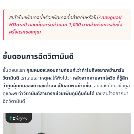
สนใจในแพ็คเกจนี้หรือแพ็คเกจที่คล้ายกันหรือไม่?
ลองดูแอป
HDmall ตอนนี้และรับส่วนลด 1,000 บาทสำหรับการสั่งซื้อ
ครั้งแรกของคุณ
ขั้นตอนการฉีดวิตามินดี
ขั้นตอนแรก
คุณหมอจะสอบถามก่อนค่ะว่าทำไมถึงอยากเข้ามารับ
วิตามินดี
เราเลยเล่าเหตุผลให้ฟังไปว่า
หลังจากหายจากโควิด ก็รู้สึก
ว่าภูมิคุ้มกันของตัวเองต่ำลง เป็นลมพิษง่ายขึ้น
เลยลองศึกษาข้อมูล
ดูและพบว่า
วิตามินดีสามารถช่วยเพิ่มภูมิคุ้มกันได้
เลยสนใจอยากมา
ฉีดวิตามินดี