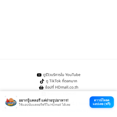
ดูรีวิวบริการใน YouTube
ดู TikTok ที่ตลกมาก
ช้อปที่ HDmall.co.th
โหลดแอป HDmall
อยากรู้แคลอรี แค่ถ่ายรูปอาหาร!
ดาวน์โหลด
@ 2026 HDmall | สงวนลิขสิทธิ์ |
Sitemap
แอปเลย (ฟรี)
ใช้แอปนับแคลอรีฟรีใน HDmall ได้เลย
หา
คลินิกใกล้บ้าน
:
ออกใบรับรองแพทย์
|
ตรวจรักษาไข้หวัด
|
ตรวจสุขภาพทั่วไป