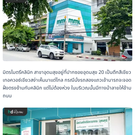
มิตรไมตรีคลินิก สาขาอุดมสุขอยู่ที่ปากซอยอุดมสุข 20 เป็นตึกสีเขียว
เทอควอซ์เขียวสง่าเห็นมาแต่ไกล กรณีนั่งรถสองแถวเข้ามารถจะจอด
ฝั่งตรงข้ามกับคลินิก แต่ไม่ต้องห่วง ในบริเวณนั้นมีทางม้าลายให้ข้าม
ถนน