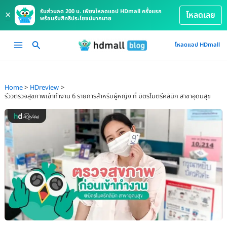
รับส่วนลด 200 บ. เพียงโหลดแอป HDmall ครั้งแรก
×
โหลดเลย
พร้อมรับสิทธิประโยชน์มากมาย
Skip
Main
โหลดแอป HDmall
to
Menu
content
Home
HDreview
รีวิวตรวจสุขภาพเข้าทำงาน 6 รายการสำหรับผู้หญิง ที่ มิตรไมตรีคลินิก สาขาอุดมสุข