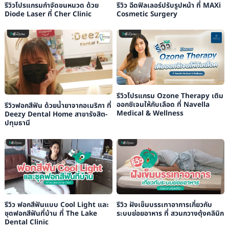
รีวิวโปรแกรมกำจัดขนหนวด ด้วย
รีวิว ฉีดฟิลเลอร์ปรับรูปหน้า ที่ MAXi
Diode Laser ที่ Cher Clinic
Cosmetic Surgery
รีวิวโปรแกรม Ozone Therapy เติม
ออกซิเจนให้กับเลือด ที่ Navella
รีวิวฟอกสีฟัน ด้วยน้ำยาจากอเมริกา ที่
Medical & Wellness
Deezy Dental Home สาขารังสิต-
ปทุมธานี
รีวิว ฟอกสีฟันแบบ Cool Light และ
รีวิว ฝังเข็มบรรเทาอาการเกี่ยวกับ
ชุดฟอกสีฟันที่บ้าน ที่ The Lake
ระบบย่อยอาหาร ที่ สวนกวางตุ้งคลินิก
Dental Clinic