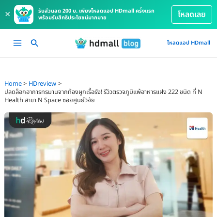
รับส่วนลด 200 บ. เพียงโหลดแอป HDmall ครั้งแรก
×
โหลดเลย
พร้อมรับสิทธิประโยชน์มากมาย
Skip
Main
โหลดแอป HDmall
to
Menu
content
Home
HDreview
ปลดล็อกอาการทรมานจากท้องผูกเรื้อรัง! รีวิวตรวจภูมิแพ้อาหารแฝง 222 ชนิด ที่ N
Health สาขา N Space ซอยศูนย์วิจัย