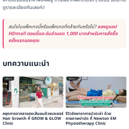
เค้ามีโปรโมชันราคาพิเศษอยู่ ถ้าไม่อยากพลาดโปรดีๆ แบบนี้ รีบเข้าไป
ดูรายละเอียดกันเลยค่ะ!
สนใจในแพ็คเกจนี้หรือแพ็คเกจที่คล้ายกันหรือไม่?
ลองดูแอป
HDmall ตอนนี้และรับส่วนลด 1,000 บาทสำหรับการสั่งซื้อ
ครั้งแรกของคุณ
บทความแนะนำ
หยุดการจากลาของเส้นผมด้วยเลเซอร์
รีวิวรักษาอาการปวดเข่า ด้วย
Hair Growth ที่ GROW & GLOW
กายภาพบำบัด ที่ Newton EM
Clinic
Physiotherapy Clinic