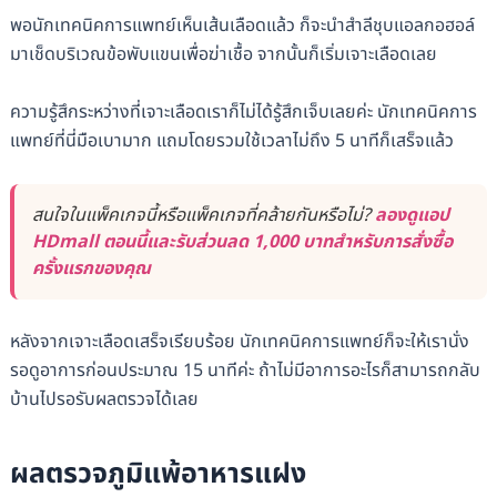
พอนักเทคนิคการแพทย์เห็นเส้นเลือดแล้ว ก็จะนำสำลีชุบแอลกอฮอล์
มาเช็ดบริเวณข้อพับแขนเพื่อฆ่าเชื้อ จากนั้นก็เริ่มเจาะเลือดเลย
ความรู้สึกระหว่างที่เจาะเลือดเราก็ไม่ได้รู้สึกเจ็บเลยค่ะ นักเทคนิคการ
แพทย์ที่นี่มือเบามาก แถมโดยรวมใช้เวลาไม่ถึง 5 นาทีก็เสร็จแล้ว
สนใจในแพ็คเกจนี้หรือแพ็คเกจที่คล้ายกันหรือไม่?
ลองดูแอป
HDmall ตอนนี้และรับส่วนลด 1,000 บาทสำหรับการสั่งซื้อ
ครั้งแรกของคุณ
หลังจากเจาะเลือดเสร็จเรียบร้อย นักเทคนิคการแพทย์ก็จะให้เรานั่ง
รอดูอาการก่อนประมาณ 15 นาทีค่ะ ถ้าไม่มีอาการอะไรก็สามารถกลับ
บ้านไปรอรับผลตรวจได้เลย
ผลตรวจภูมิแพ้อาหารแฝง