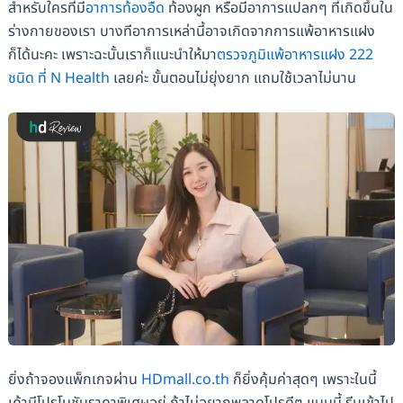
สำหรับใครที่มี
อาการท้องอืด
ท้องผูก หรือมีอาการแปลกๆ ที่เกิดขึ้นใน
ร่างกายของเรา บางทีอาการเหล่านี้อาจเกิดจากการแพ้อาหารแฝง
ก็ได้นะคะ เพราะฉะนั้นเราก็แนะนำให้มา
ตรวจภูมิแพ้อาหารแฝง 222
ชนิด ที่ N Health
เลยค่ะ ขั้นตอนไม่ยุ่งยาก แถมใช้เวลาไม่นาน
ยิ่งถ้าจองแพ็กเกจผ่าน
HDmall.co.th
ก็ยิ่งคุ้มค่าสุดๆ เพราะในนี้