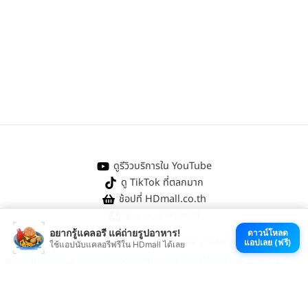
ดูรีวิวบริการใน YouTube
ดู TikTok ที่ตลกมาก
ช้อปที่ HDmall.co.th
โหลดแอป HDmall
อยากรู้แคลอรี แค่ถ่ายรูปอาหาร!
ดาวน์โหลด
@ 2026 HDmall | สงวนลิขสิทธิ์ |
Sitemap
แอปเลย (ฟรี)
ใช้แอปนับแคลอรีฟรีใน HDmall ได้เลย
หา
คลินิกใกล้บ้าน
:
ออกใบรับรองแพทย์
|
ตรวจรักษาไข้หวัด
|
ตรวจสุขภาพทั่วไป