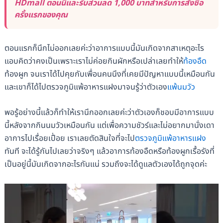
HDmall ตอนนี้และรับส่วนลด 1,000 บาทสำหรับการสั่งซื้อ
ครั้งแรกของคุณ
ตอนแรกก็นึกไม่ออกเลยค่ะว่าอาการแบบนี้มันเกิดจากสาเหตุอะไร
แอบคิดว่าคงเป็นเพราะเราไม่ค่อยกินผักหรือเปล่าเลยทำให้
ท้องอืด
ท้องผูก จนเราได้ไปคุยกับเพื่อนคนนึงที่เคยมีปัญหาแบบนี้เหมือนกัน
และเขาก็ได้ไปตรวจภูมิแพ้อาหารแฝงมาจนรู้ว่าตัวเอง
แพ้นมวัว
พอรู้อย่างนี้แล้วก็ทำให้เรานึกออกเลยค่ะว่าตัวเองก็ชอบมีอาการแบบ
นี้หลังจากกินนมวัวเหมือนกัน แต่เพื่อความชัวร์และไม่อยากมานั่งเดา
อาการไปเรื่อยเปื่อย เราเลยตัดสินใจที่จะไป
ตรวจภูมิแพ้อาหารแฝง
ทันที จะได้รู้กันไปเลยว่าจริงๆ แล้วอาการท้องอืดหรือท้องผูกเรื้อรังที่
เป็นอยู่นี้มันเกิดจากอะไรกันแน่ รวมถึงจะได้ดูแลตัวเองได้ถูกจุดค่ะ