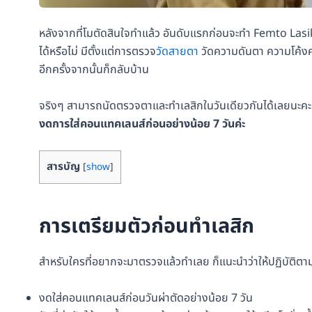
หลังจากที่โมตัดสินใจทำแล้ว อันดับแรกก่อนจะทำ Femto Lasik
ได้หรือไม่ มีตั้งแต่การตรวจ
วัดสายตา
วัดความดันตา ความโค้ง
อีกครั้งจากนั้นก็กลับบ้าน
จริงๆ สามารถนัดตรวจตาและทำเลสิกในวันเดียวกันได้เลยนะคะ 
งดการใส่คอนแทคเลนส์ก่อนอย่างน้อย 7 วันค่ะ
สารบัญ
[
show
]
การเตรียมตัวก่อนทำเลสิก
สำหรับใครที่อยากจะมาตรวจแล้วทำเลย ก็แนะนำว่าให้ปฏิบัติตา
งดใส่คอนแทคเลนส์ก่อนวันผ่าตัดอย่างน้อย 7 วัน