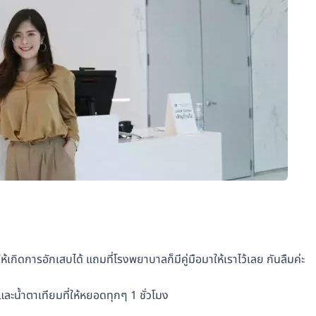
ให้เกิดการอักเสบได้ แถมที่โรงพยาบาลก็มีคู่มือมาให้เราไว้เลย กันลืมค่ะ
ละน้ำตาเทียมที่ให้หยอดทุกๆ 1 ชั่วโมง