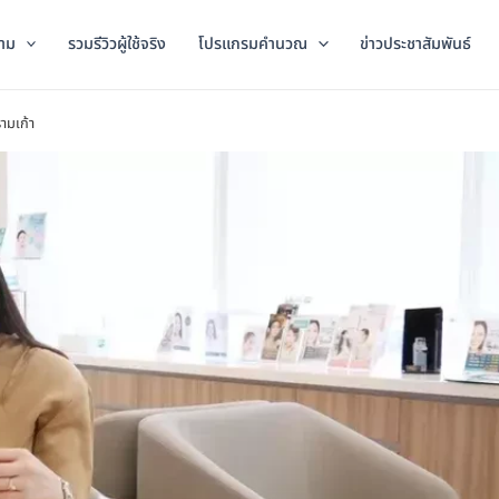
าม
รวมรีวิวผู้ใช้จริง
โปรแกรมคำนวณ
ข่าวประชาสัมพันธ์
ามเก้า