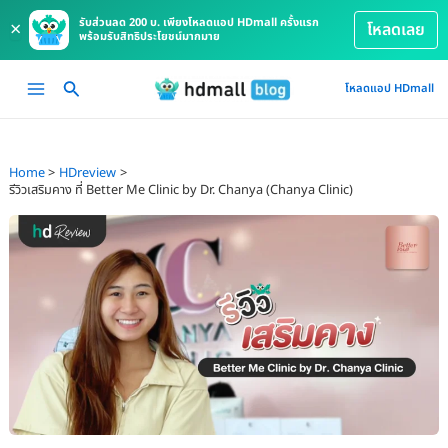
รับส่วนลด 200 บ. เพียงโหลดแอป HDmall ครั้งแรก
×
โหลดเลย
พร้อมรับสิทธิประโยชน์มากมาย
Skip
Main
โหลดแอป HDmall
to
Menu
content
Home
HDreview
รีวิวเสริมคาง ที่ Better Me Clinic by Dr. Chanya (Chanya Clinic)