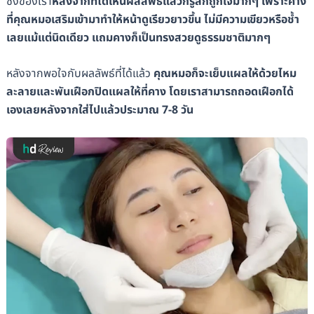
ซึ่งของเรา
หลังจากที่ได้เห็นผลลัพธ์แล้วก็รู้สึกถูกใจมากๆ เพราะคาง
ที่คุณหมอเสริมเข้ามาทำให้หน้าดูเรียวยาวขึ้น ไม่มีความเขียวหรือช้ำ
เลยแม้แต่นิดเดียว แถมคางก็เป็นทรงสวยดูธรรมชาติมากๆ
หลังจากพอใจกับผลลัพธ์ที่ได้แล้ว
คุณหมอก็จะเย็บแผลให้ด้วยไหม
ละลายและพันเฝือกปิดแผลให้ที่คาง โดยเราสามารถถอดเฝือกได้
เองเลยหลังจากใส่ไปแล้วประมาณ 7-8 วัน