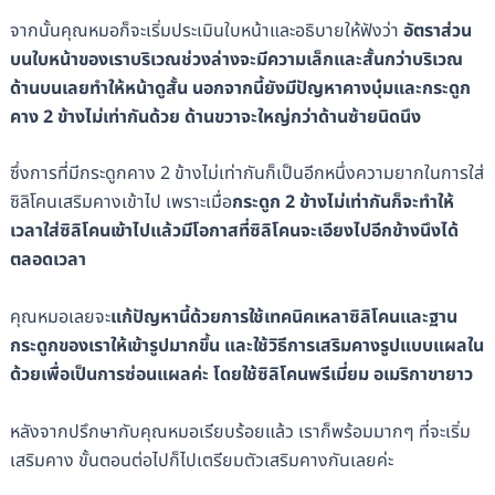
จากนั้นคุณหมอก็จะเริ่มประเมินใบหน้าและอธิบายให้ฟังว่า
อัตราส่วน
บนใบหน้าของเราบริเวณช่วงล่างจะมีความเล็กและสั้นกว่าบริเวณ
ด้านบนเลยทำให้หน้าดูสั้น นอกจากนี้ยังมีปัญหาคางบุ๋มและกระดูก
คาง 2 ข้างไม่เท่ากันด้วย ด้านขวาจะใหญ่กว่าด้านซ้ายนิดนึง
ซึ่งการที่มีกระดูกคาง 2 ข้างไม่เท่ากันก็เป็นอีกหนึ่งความยากในการใส่
ซิลิโคนเสริมคางเข้าไป เพราะเมื่อ
กระดูก 2 ข้างไม่เท่ากันก็จะทำให้
เวลาใส่ซิลิโคนเข้าไปแล้วมีโอกาสที่ซิลิโคนจะเอียงไปอีกข้างนึงได้
ตลอดเวลา
คุณหมอเลยจะ
แก้ปัญหานี้ด้วยการใช้เทคนิคเหลาซิลิโคนและฐาน
กระดูกของเราให้เข้ารูปมากขึ้น และใช้วิธีการเสริมคางรูปแบบแผลใน
ด้วยเพื่อเป็นการซ่อนแผลค่ะ โดยใช้ซิลิโคนพรีเมี่ยม อเมริกาขายาว
หลังจากปรึกษากับคุณหมอเรียบร้อยแล้ว เราก็พร้อมมากๆ ที่จะเริ่ม
เสริมคาง ขั้นตอนต่อไปก็ไปเตรียมตัวเสริมคางกันเลยค่ะ