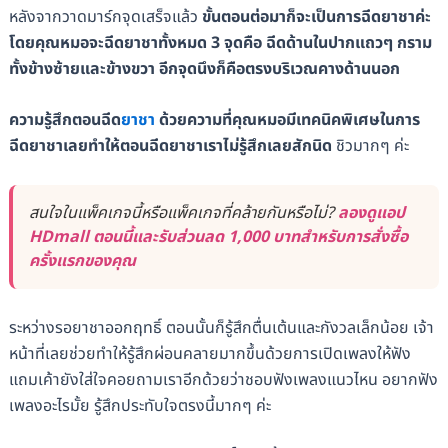
หลังจากวาดมาร์กจุดเสร็จแล้ว
ขั้นตอนต่อมาก็จะเป็นการฉีดยาชาค่ะ
โดยคุณหมอจะฉีดยาชาทั้งหมด 3 จุดคือ ฉีดด้านในปากแถวๆ กราม
ทั้งข้างซ้ายและข้างขวา อีกจุดนึงก็คือตรงบริเวณคางด้านนอก
ความรู้สึกตอนฉีด
ยาชา
ด้วยความที่คุณหมอมีเทคนิคพิเศษในการ
ฉีดยาชาเลยทำให้ตอนฉีดยาชาเราไม่รู้สึกเลยสักนิด
ชิวมากๆ ค่ะ
สนใจในแพ็คเกจนี้หรือแพ็คเกจที่คล้ายกันหรือไม่?
ลองดูแอป
HDmall ตอนนี้และรับส่วนลด 1,000 บาทสำหรับการสั่งซื้อ
ครั้งแรกของคุณ
ระหว่างรอยาชาออกฤทธิ์ ตอนนั้นก็รู้สึกตื่นเต้นและกังวลเล็กน้อย เจ้า
หน้าที่เลยช่วยทำให้รู้สึกผ่อนคลายมากขึ้นด้วยการเปิดเพลงให้ฟัง
แถมเค้ายังใส่ใจคอยถามเราอีกด้วยว่าชอบฟังเพลงแนวไหน อยากฟัง
เพลงอะไรมั้ย รู้สึกประทับใจตรงนี้มากๆ ค่ะ