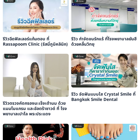
รีวิวฉีดฟิลเลอร์แก้มตอบ ที่
รีวิว กำจัดขนรักแร้ ที่โรงพยาบาลยันฮี
Rassapoom Clinic (รัสมิ์ภูมิคลินิก)
ด้วยคลื่นวิทยุ
รีวิว จัดฟันแบบใส Crystal Smile ที่
Bangkok Smile Dental
รีวิวตรวจคัดกรองมะเร็งเต้านม ด้วย
แมมโมแกรม และอัลตร้าซาวด์ ที่ โรง
พยาบาลเปาโล พระประแดง