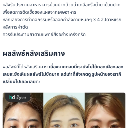
หลังรับประทานอาหาร ควรบ้วนปากด้วยน้ำเกลือหรือน้ำยาบ้วนปาก
เพื่อลดการติดเชื้อของแผลจากเศษอาหาร
หลีกเลี่ยงการทำกิจกรรมหรือออกกำลังกายหนักๆ 3-4 สัปดาห์แรก
หลังการผ่าตัด
ควรรับประทานยาตามแพทย์สั่งอย่างเคร่งครัด
ผลลัพธ์หลังเสริมคาง
ผลลัพธ์ที่ได้หลังเสริมคาง
เนื่องจากตอนนี้เรายังไม่ได้ถอดเฝือกออก
เลยจะยังเห็นผลลัพธ์ไม่ชัดมาก แต่เท่าที่สังเกตดู รูปหน้าของเราก็
เปลี่ยนไปเยอะเลย
ค่ะ