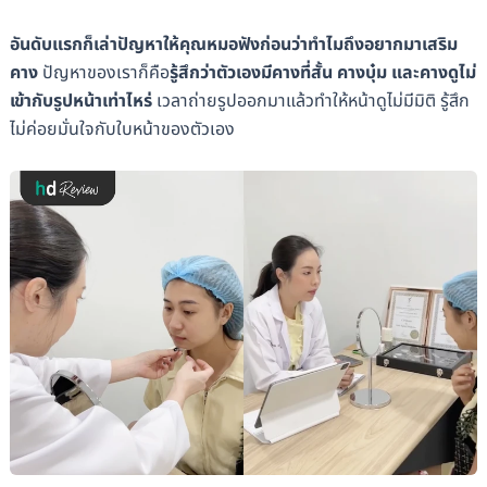
อันดับแรกก็เล่าปัญหาให้คุณหมอฟังก่อนว่าทำไมถึงอยากมาเสริม
คาง
ปัญหาของเราก็คือ
รู้สึกว่าตัวเองมีคางที่สั้น คางบุ๋ม และคางดูไม่
เข้ากับรูปหน้าเท่าไหร่
เวลาถ่ายรูปออกมาแล้วทำให้หน้าดูไม่มีมิติ รู้สึก
ไม่ค่อยมั่นใจกับใบหน้าของตัวเอง