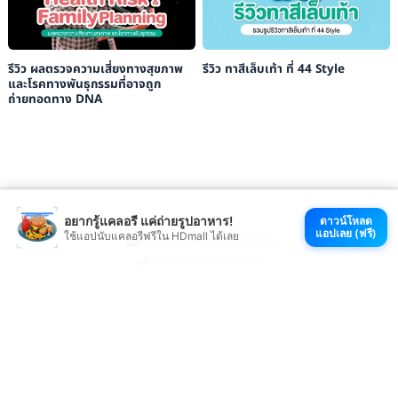
รีวิว ผลตรวจความเสี่ยงทางสุขภาพ
รีวิว ทาสีเล็บเท้า ที่ 44 Style
และโรคทางพันธุกรรมที่อาจถูก
ถ่ายทอดทาง DNA
อยากรู้แคลอรี แค่ถ่ายรูปอาหาร!
ดาวน์โหลด
แอปเลย (ฟรี)
ใช้แอปนับแคลอรีฟรีใน HDmall ได้เลย
ดูรีวิวบริการใน YouTube
ดู TikTok ที่ตลกมาก
ช้อปที่ HDmall.co.th
โหลดแอป HDmall
@ 2026 HDmall | สงวนลิขสิทธิ์ |
Sitemap
หา
คลินิกใกล้บ้าน
:
ออกใบรับรองแพทย์
|
ตรวจรักษาไข้หวัด
|
ตรวจสุขภาพทั่วไป