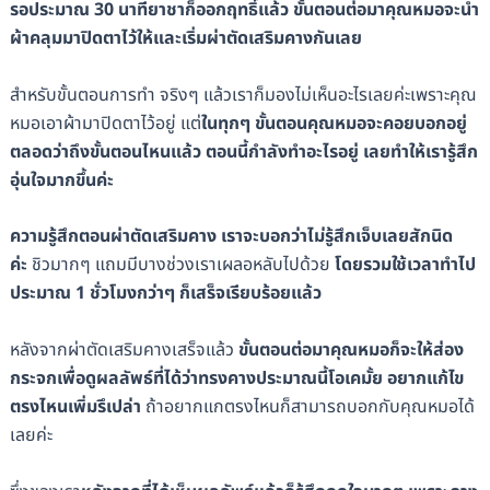
รอประมาณ 30 นาทียาชาก็ออกฤทธิ์แล้ว ขั้นตอนต่อมาคุณหมอจะนำ
ผ้าคลุมมาปิดตาไว้ให้และเริ่มผ่าตัดเสริมคางกันเลย
สำหรับขั้นตอนการทำ จริงๆ แล้วเราก็มองไม่เห็นอะไรเลยค่ะเพราะคุณ
หมอเอาผ้ามาปิดตาไว้อยู่ แต่
ในทุกๆ ขั้นตอนคุณหมอจะคอยบอกอยู่
ตลอดว่าถึงขั้นตอนไหนแล้ว ตอนนี้กำลังทำอะไรอยู่ เลยทำให้เรารู้สึก
อุ่นใจมากขึ้นค่ะ
ความรู้สึกตอนผ่าตัดเสริมคาง เราจะบอกว่าไม่รู้สึกเจ็บเลยสักนิด
ค่ะ
ชิวมากๆ แถมมีบางช่วงเราเผลอหลับไปด้วย
โดยรวมใช้เวลาทำไป
ประมาณ 1 ชั่วโมงกว่าๆ ก็เสร็จเรียบร้อยแล้ว
หลังจากผ่าตัดเสริมคางเสร็จแล้ว
ขั้นตอนต่อมาคุณหมอก็จะให้ส่อง
กระจกเพื่อดูผลลัพธ์ที่ได้ว่าทรงคางประมาณนี้โอเคมั้ย อยากแก้ไข
ตรงไหนเพิ่มรึเปล่า
ถ้าอยากแกตรงไหนก็สามารถบอกกับคุณหมอได้
เลยค่ะ