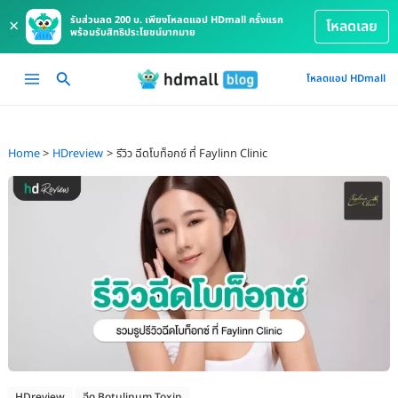
รับส่วนลด 200 บ. เพียงโหลดแอป HDmall ครั้งแรก
×
โหลดเลย
พร้อมรับสิทธิประโยชน์มากมาย
Skip
Main
โหลดแอป HDmall
to
Menu
content
Home
HDreview
รีวิว ฉีดโบท็อกซ์ ที่ Faylinn Clinic
HDreview
ฉีด Botulinum Toxin