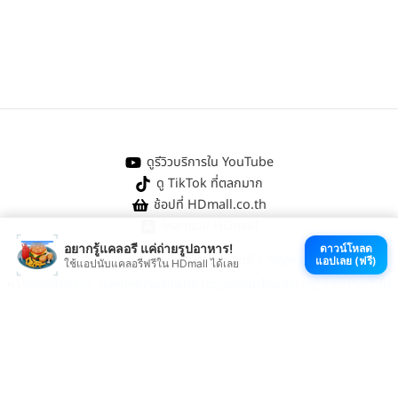
ดูรีวิวบริการใน YouTube
ดู TikTok ที่ตลกมาก
ช้อปที่ HDmall.co.th
โหลดแอป HDmall
อยากรู้แคลอรี แค่ถ่ายรูปอาหาร!
ดาวน์โหลด
@ 2026 HDmall | สงวนลิขสิทธิ์ |
Sitemap
แอปเลย (ฟรี)
ใช้แอปนับแคลอรีฟรีใน HDmall ได้เลย
หา
คลินิกใกล้บ้าน
:
ออกใบรับรองแพทย์
|
ตรวจรักษาไข้หวัด
|
ตรวจสุขภาพทั่วไป