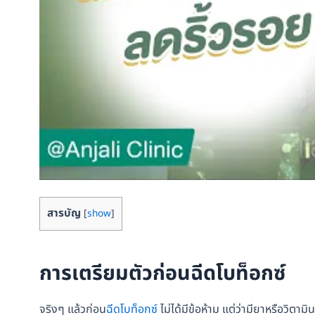
สารบัญ
[
show
]
การเตรียมตัวก่อนฉีดโบท็อกซ์
จริงๆ แล้วก่อน
ฉีดโบท็อกซ์
ไม่ได้มีข้อห้าม แต่ว่ามียาหรือวิตา