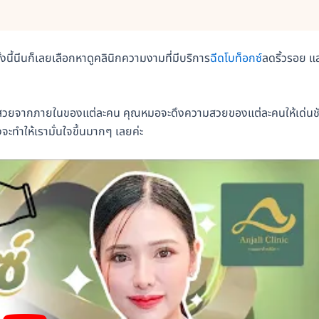
้งนี้นีนก็เลยเลือกหาดูคลินิกความงามที่มีบริการ
ฉีดโบท็อกซ์
ลดริ้วรอย แ
มสวยจากภายในของแต่ละคน คุณหมอจะดึงความสวยของแต่ละคนให้เด่นช
จะทำให้เรามั่นใจขึ้นมากๆ เลยค่ะ