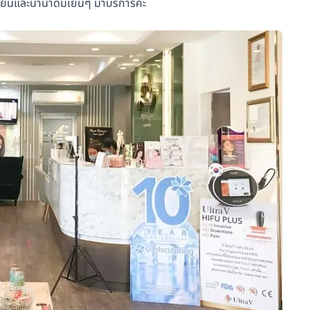
เบียนและนำน้ำดื่มเย็นๆ มาบริการค่ะ