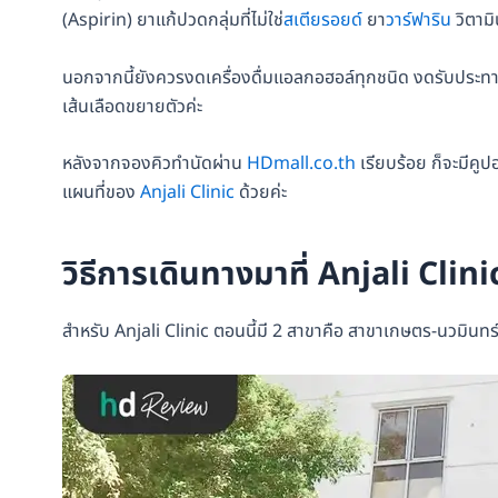
(Aspirin) ยาแก้ปวดกลุ่มที่ไม่ใช่
สเตียรอยด์
ยา
วาร์ฟาริน
วิตามิ
นอกจากนี้ยังควรงดเครื่องดื่มแอลกอฮอล์ทุกชนิด งดรับประทาน
เส้นเลือดขยายตัวค่ะ
หลังจากจองคิวทำนัดผ่าน
HDmall.co.th
เรียบร้อย ก็จะมีคูป
แผนที่ของ
Anjali Clinic
ด้วยค่ะ
วิธีการเดินทางมาที่ Anjali Clini
สำหรับ Anjali Clinic ตอนนี้มี 2 สาขาคือ สาขาเกษตร-นวมินทร์