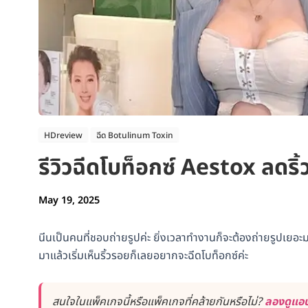
HDreview
ฉีด Botulinum Toxin
รีวิวฉีดโบท็อกซ์ Aestox ลดริ้
May 19, 2025
นีนเป็นคนที่ชอบถ่ายรูปค่ะ ยิ่งเวลาทำงานก็จะต้องถ่ายรูปเยอะมา
มาแล้วเริ่มเห็นริ้วรอยก็เลยอยากจะฉีดโบท็อกซ์ค่ะ
สนใจในแพ็คเกจนี้หรือแพ็คเกจที่คล้ายกันหรือไม่?
ลองดูแอป