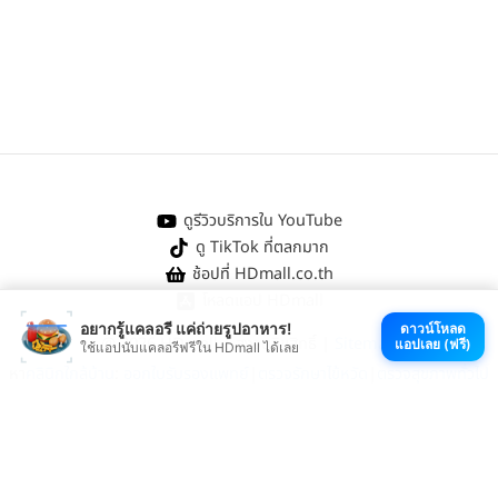
ดูรีวิวบริการใน YouTube
ดู TikTok ที่ตลกมาก
ช้อปที่ HDmall.co.th
โหลดแอป HDmall
อยากรู้แคลอรี แค่ถ่ายรูปอาหาร!
ดาวน์โหลด
@ 2026 HDmall | สงวนลิขสิทธิ์ |
Sitemap
แอปเลย (ฟรี)
ใช้แอปนับแคลอรีฟรีใน HDmall ได้เลย
หา
คลินิกใกล้บ้าน
:
ออกใบรับรองแพทย์
|
ตรวจรักษาไข้หวัด
|
ตรวจสุขภาพทั่วไป