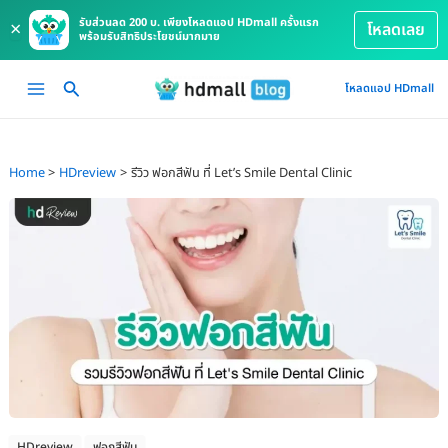
รับส่วนลด 200 บ. เพียงโหลดแอป HDmall ครั้งแรก
×
โหลดเลย
พร้อมรับสิทธิประโยชน์มากมาย
Skip
Main
โหลดแอป HDmall
to
Menu
content
Home
HDreview
รีวิว ฟอกสีฟัน ที่ Let’s Smile Dental Clinic
HDreview
ฟอกสีฟัน