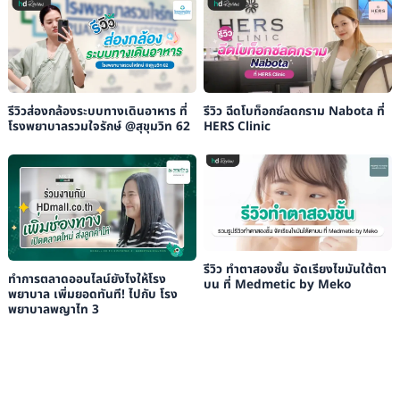
รีวิวส่องกล้องระบบทางเดินอาหาร ที่
รีวิว ฉีดโบท็อกซ์ลดกราม Nabota ที่
โรงพยาบาลรวมใจรักษ์ @สุขุมวิท 62
HERS Clinic
รีวิว ทำตาสองชั้น จัดเรียงไขมันใต้ตา
ทำการตลาดออนไลน์ยังไงให้โรง
บน ที่ Medmetic by Meko
พยาบาล เพิ่มยอดทันที! ไปกับ โรง
พยาบาลพญาไท 3