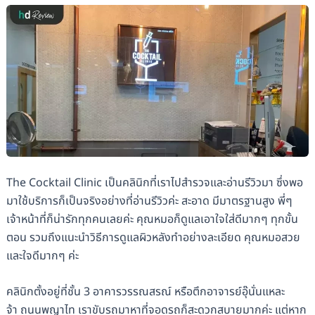
The Cocktail Clinic เป็นคลินิกที่เราไปสำรวจและอ่านรีวิวมา ซึ่งพอ
มาใช้บริการก็เป็นจริงอย่างที่อ่านรีวิวค่ะ สะอาด มีมาตรฐานสูง พี่ๆ
เจ้าหน้าที่­­­ก็น่ารักทุกคนเลยค่ะ คุณหมอก็ดูแลเอาใจใส่ดีมากๆ ทุกขั้น
ตอน รวมถึงแนะนำวิธีการดูแลผิวหลังทำอย่างละเอียด คุณหมอสวย
และใจดีมากๆ ค่ะ
คลินิกตั้งอยู่ที่ชั้น 3 อาคารวรรณสรณ์ หรือตึกอาจารย์อุ๊นั่นแหละ
จ้า ถนนพญาไท เราขับรถมาหาที่จอดรถก็สะดวกสบายมากค่ะ แต่หาก