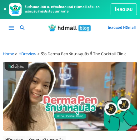
รับส่วนลด 200 บ. เพียงโหลดแอป HDmall ครั้งแรก
×
โหลดเลย
พร้อมรับสิทธิประโยชน์มากมาย
Skip
Main
โหลดแอป HDmall
to
Menu
content
Home
HDreview
รีวิว Derma Pen รักษาหลุมสิว ที่ The Cocktail Clinic
HDreview
รักษาหลุมสิว ลดรอยสิว