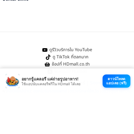
ดูรีวิวบริการใน YouTube
ดู TikTok ที่ตลกมาก
ช้อปที่ HDmall.co.th
โหลดแอป HDmall
อยากรู้แคลอรี แค่ถ่ายรูปอาหาร!
ดาวน์โหลด
@ 2026 HDmall | สงวนลิขสิทธิ์ |
Sitemap
แอปเลย (ฟรี)
ใช้แอปนับแคลอรีฟรีใน HDmall ได้เลย
หา
คลินิกใกล้บ้าน
:
ออกใบรับรองแพทย์
|
ตรวจรักษาไข้หวัด
|
ตรวจสุขภาพทั่วไป