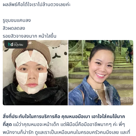
ผลลัพธ์คือได้ใจเราไปล้านดวงเลยค่ะ
รูขุมขนแคบลง
สิวผดลดลง
รอยสิวจางลงมาก หน้าใสขึ้น
สิ่งที่ประทับใจในการบริการคือ คุณหมอมือเบา เอาใจใส่คนไข้มาก
ที่สุด
แม้ว่าคุณหมอจะหน้าเด็ก แต่ฝีมือนี่คือมืออาชีพมากๆ ค่ะ พี่ๆ
พนักงานก็น่ารัก ดูแลเราเป็นเหมือนคนในครอบครัวคนนึงเลย และที่