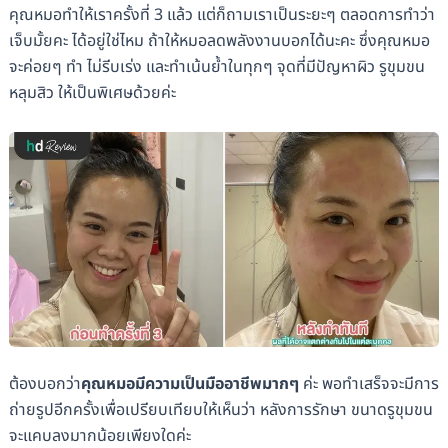
คุณหมอทำให้เราครั้งที่ 3 แล้ว แต่ก็ถามเราเป็นระยะๆ ตลอดการทำว่า
เจ็บมั้ยคะ ได้อยู่ใช่ไหม ถ้าให้หมอลดพลังงานบอกได้นะคะ ซึ่งคุณหมอ
จะค่อยๆ ทำ ไม่รีบเร่ง และทำเน้นย้ำในทุกๆ จุดที่มีปัญหาผิว รูขุมขน
หลุมสิว ให้เป็นพิเศษด้วยค่ะ
ต้องบอกว่า
คุณหมอมีความเป็นมืออาชีพมากๆ
ค่ะ พอทำเสร็จจะมีการ
ถ่ายรูปอีกครั้งเพื่อเปรียบเทียบให้เห็นว่า หลังการรักษา ขนาดรูขุมขน
จะแคบลงมากน้อยเพียงใดค่ะ