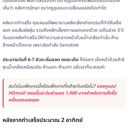
ต้องบอกเลย พอทำเสร็จจะมีการถ่ายรูปอีกครั้งเพื่อเปรียบเทียบให้
เห็นว่า หลังการรักษา ขนาดรูขุมขนจะเปลี่ยนแปลงไปเท่าใด
หลังจากทำเสร็จ คุณหมอให้พยายามหลีกเลี่ยงกิจกรรมที่ทำให้เหงื่อ
ออก และสัมผัสฝุ่น รวมถึงหลีกเลี่ยงการออกแดดด้วย แต่ในช่วง 3-5
วันแรกหลังทำเสร็จ ให้ทำความสะอาดหน้าด้วยน้ำเกลือเท่านั้น ห้าม
ล้างหน้าเด็ดขาด เพราะผิวกำลัง Sensitive
ประมาณวันที่ 6-7 ผิวจะเริ่มลอก ตกสะเก็ด
ก็ค่อยๆ เช็ดหน้าด้วยสำลี
ชุบน้ำเกลือเหมือนเดิม ห้ามแกะ ห้ามเกา แล้วเราก็จะสวยค่ะ
สนใจในแพ็คเกจนี้หรือแพ็คเกจที่คล้ายกันหรือไม่?
ลองดูแอป
HDmall ตอนนี้และรับส่วนลด 1,000 บาทสำหรับการสั่งซื้อ
ครั้งแรกของคุณ
หลังจากทำเสร็จประมาณ 2 อาทิตย์