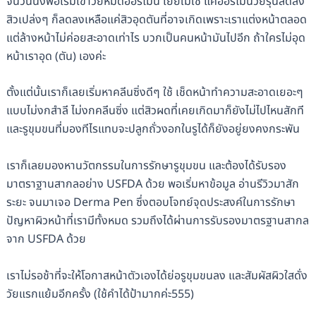
จนวันนึงพอเริ่มเข้าวัยหมดฮอร์โมน เย้ยใม่ใช่ แค่ฮอร์โมนวัยรุ่นลดลง
สิวเปล่งๆ ก็ลดลงเหลือแค่สิวอุดตันที่อาจเกิดเพราะเราแต่งหน้าตลอด
แต่ล้างหน้าไม่ค่อยสะอาดเท่าไร บวกเป็นคนหน้ามันไปอีก ถ้าใครไม่อุด
หน้าเราอุด (ตัน) เองค่ะ
ตั้งแต่นั้นเราก็เลยเริ่มหาคลีนซิ่งดีๆ ใช้ เช็ดหน้าทำความสะอาดเยอะๆ
แบบไม่งกสำลี ไม่งกคลีนซิ่ง แต่สิวผดที่เคยเกิดมาก็ยังไม่ไปไหนสักที
และรูขุมขนที่มองทีไรแทบจะปลูกถั่วงอกในรูได้ก็ยังอยู่ยงคงกระพัน
เราก็เลยมองหานวัตกรรมในการรักษารูขุมขน และต้องได้รับรอง
มาตราฐานสากลอย่าง USFDA ด้วย พอเริ่มหาข้อมูล อ่านรีวิวมาสัก
ระยะ จนมาเจอ Derma Pen ซึ่งตอบโจทย์จุดประสงค์ในการรักษา
ปัญหาผิวหน้าที่เรามีทั้งหมด รวมถึงได้ผ่านการรับรองมาตรฐานสากล
จาก USFDA ด้วย
เราไม่รอช้าที่จะให้โอกาสหน้าตัวเองได้ย่อรูขุมขนลง และสัมผัสผิวใสดั่ง
วัยแรกแย้มอีกครั้ง (ใช้คำได้ป้ามากค่ะ555)