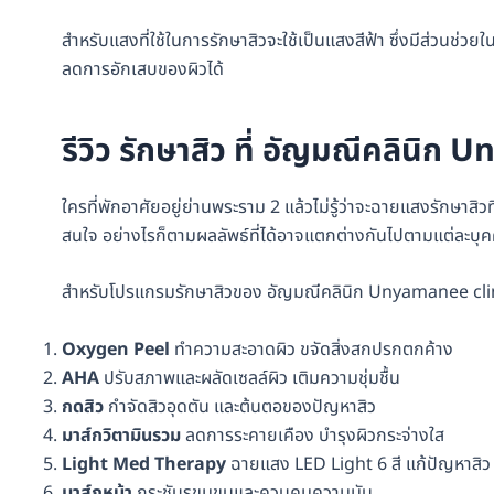
สำหรับแสงที่ใช้ในการรักษาสิวจะใช้เป็นแสงสีฟ้า ซึ่งมีส่วนช่วย
ลดการอักเสบของผิวได้
รีวิว รักษาสิว ที่ อัญมณีคลินิ
ใครที่พักอาศัยอยู่ย่านพระราม 2 แล้วไม่รู้ว่าจะฉายแสงรักษาสิว
สนใจ อย่างไรก็ตามผลลัพธ์ที่ได้อาจแตกต่างกันไปตามแต่ละบุค
สำหรับโปรแกรมรักษาสิวของ อัญมณีคลินิก Unyamanee clinic 
Oxygen Peel
ทำความสะอาดผิว ขจัดสิ่งสกปรกตกค้าง
AHA
ปรับสภาพและผลัดเซลล์ผิว เติมความชุ่มชื้น
กดสิว
กำจัดสิวอุดตัน และต้นตอของปัญหาสิว
มาส์กวิตามินรวม
ลดการระคายเคือง บำรุงผิวกระจ่างใส
Light Med Therapy
ฉายแสง LED Light 6 สี แก้ปัญหาสิว
มาส์กหน้า
กระชับรูขุมขนและควบคุมความมัน