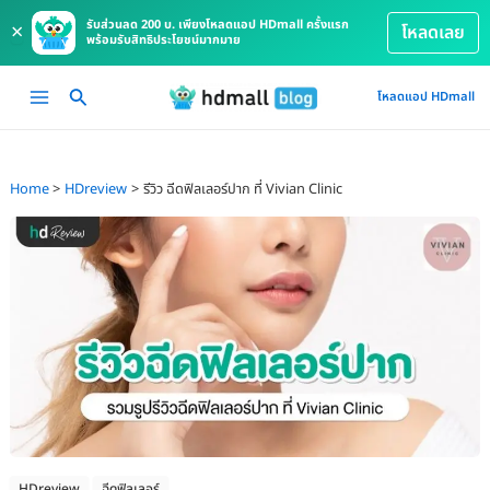
รับส่วนลด 200 บ. เพียงโหลดแอป HDmall ครั้งแรก
×
โหลดเลย
พร้อมรับสิทธิประโยชน์มากมาย
Skip
Main
โหลดแอป HDmall
to
Menu
content
Home
HDreview
รีวิว ฉีดฟิลเลอร์ปาก ที่ Vivian Clinic
HDreview
ฉีดฟิลเลอร์