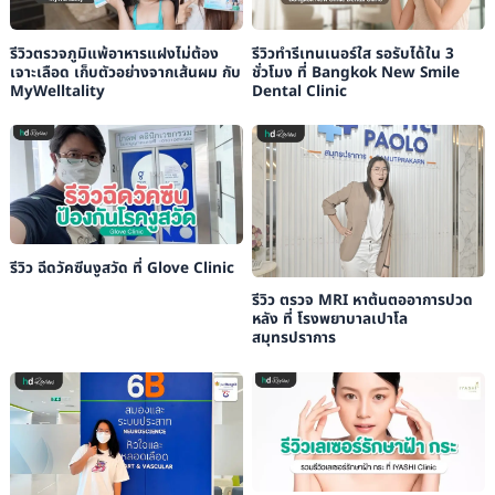
รีวิวตรวจภูมิแพ้อาหารแฝงไม่ต้อง
รีวิวทำรีเทนเนอร์ใส รอรับได้ใน 3
เจาะเลือด เก็บตัวอย่างจากเส้นผม กับ
ชั่วโมง ที่ Bangkok New Smile
MyWelltality
Dental Clinic
รีวิว ฉีดวัคซีนงูสวัด ที่ Glove Clinic
รีวิว ตรวจ MRI หาต้นตออาการปวด
หลัง ที่ โรงพยาบาลเปาโล
สมุทรปราการ