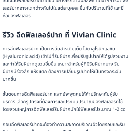
สนใจฉีดฟิลเลอร์ปากมากขึ้น อย่างไรก็ตามผลลัพธ์ที่ได้จากการฉีดฟิล
เลอร์ปากอาจแตกต่างกันไปในแต่ละบุคคล ขึ้นกับปริมาณที่ใช้ และยี่
ห้อของฟิลเลอร์
รีวิว ฉีดฟิลเลอร์ปาก ที่ Vivian Clinic
การฉีดฟิลเลอร์ปาก เป็นการฉีดสารเติมเต็ม ไฮยาลูโรนิกแอซิด
(Hyaluronic acid) เข้าไปที่ริมฝีปากเพื่อปรับรูปปากให้ได้รูปสวยงาม
และทำให้ริมฝีปากดูอวบอิ่มขึ้น เหมาะสำหรับผู้ที่มีริมฝีปากบาง ริม
ฝีปากมีร่องลึก แห้งแตก ต้องการเปลี่ยนรูปปากให้เป็นทรงกระจับ
มากขึ้น
ขั้นตอนการฉีดฟิลเลอร์ปาก แพทย์จะพูดคุยให้คำปรึกษากับผู้รับ
บริการ เลือกรูปทรงที่ต้องการและประเมินปริมาณของฟิลเลอร์ที่ใช้
โดยส่วนใหญ่การฉีดฟิลเลอร์ริมฝีปากมักใช้ฟิลเลอร์ประมาณ 1-2 cc
ก่อนฉีดฟิลเลอร์ปากจะต้องทำความสะอาดบริเวณผิวโดยรอบและริม