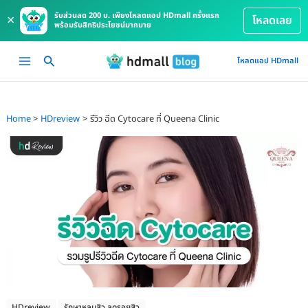
รับส่วนลด 200 บ. เพียงโหลดแอป HDmall ครั้งแรก
×
โหลดเลย
พร้อมรับสิทธิประโยชน์มากมาย
Skip
Main
โหลดแอป HDmall
to
Menu
content
Home
HDreview
รีวิว ฉีด Cytocare ที่ Queena Clinic
HDreview
รักษาหลุมสิว ลดรอยสิว