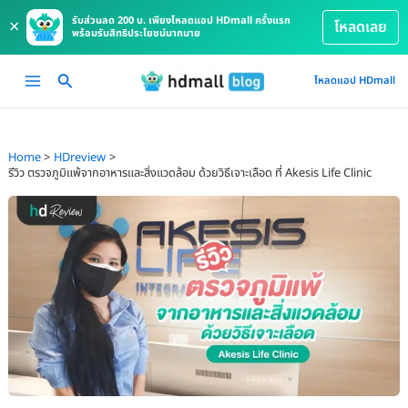
รับส่วนลด 200 บ. เพียงโหลดแอป HDmall ครั้งแรก
×
โหลดเลย
พร้อมรับสิทธิประโยชน์มากมาย
Skip
Main
โหลดแอป HDmall
to
Menu
content
Home
HDreview
รีวิว ตรวจภูมิแพ้จากอาหารและสิ่งแวดล้อม ด้วยวิธีเจาะเลือด ที่ Akesis Life Clinic