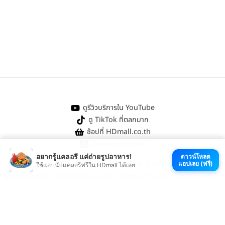
ดูรีวิวบริการใน YouTube
ดู TikTok ที่ตลกมาก
ช้อปที่ HDmall.co.th
โหลดแอป HDmall
อยากรู้แคลอรี แค่ถ่ายรูปอาหาร!
ดาวน์โหลด
@ 2026 HDmall | สงวนลิขสิทธิ์ |
Sitemap
แอปเลย (ฟรี)
ใช้แอปนับแคลอรีฟรีใน HDmall ได้เลย
หา
คลินิกใกล้บ้าน
:
ออกใบรับรองแพทย์
|
ตรวจรักษาไข้หวัด
|
ตรวจสุขภาพทั่วไป