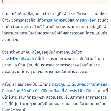
เราเลยเริ่มค้นหาข้อมูลก่อนว่าตรวจภูมิแพ้อาหารมีการตรวจแบบไหน
บ้าง? ซึ่งการตรวจก็จะมีทั้ง
การสะกิดผิวหนัง
และ
การเจาะเลือด
ส่วนตัว
เราคิดว่าอยากตรวจด้วยวิธีเจาะเลือด เพราะสามารถหาสารก่อภูมิแพ้
ได้หลายชนิดภายในครั้งเดียวแถมยังให้ผลการตรวจที่มีความแม่นยำ
สูงอีกด้วย
ซึ่งระหว่างที่เราค้นหาข้อมูลอยู่นั้นก็มาเจอกับเว็บไซต์
ของ
HDmall.co.th
ที่นี่เค้ารวบรวมสถานพยาบาลใกล้บ้านไว้เยอะ
มากๆ และยังเปรียบเทียบราคาและรายการตรวจพร้อมกับมีราย
ละเอียดจากที่ต่างๆ ประกอบการตัดสินใจในการจองด้วย
ครั้งนี้เราเลือกจองเป็นแพ็กเกจ
ตรวจภูมิแพ้เฉียบพลันจากอาหารและ
สิ่งแวดล้อม 50 ชนิด ด้วยวิธีเจาะเลือด ที่ Akesis Life Clinic
เพราะที่
นี่ใกล้บ้านเรามากที่สุด เพราะลองเปรียบเทียบราคาและรายการตรวจ
แล้วที่นี่คุ้มค่ามากๆ แถมยังมีคุณหมออ่านผลและอธิบายรายละเอียด
ให้เราฟังด้วยค่ะ