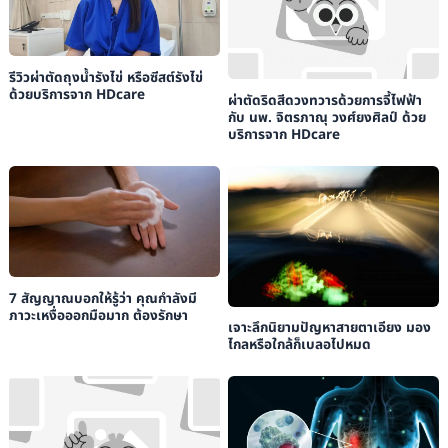
รีวิวผ่าตัดถุงน้ำรังไข่ หรือซีสต์รังไข่
ด้วยบริการจาก HDcare
ผ่าตัดริดสีดวงทวารด้วยการจี้ไฟฟ้า
กับ นพ. จิตรภาณุ วงศ์ยงศิลป์ ด้วย
บริการจาก HDcare
7 สัญญาณบอกให้รู้ว่า คุณกำลังมี
ภาวะเหงื่อออกมือมาก ต้องรักษา
เจาะลึกนิยามปัญหาสายตาเอียง มอง
ไกลหรือใกล้ก็เบลอไปหมด