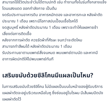
สามารถใช้ชีวิตประจำวันได้ตามปกติ เช่น ทำงานทั้งในร่มทั้งกลางแจ้ง
โดนแสงแดด ออกกำลังกาย เป็นต้น
งดรับประทานอาหารดิบ อาหารหมักดอง และอาหารทะเล หลังผ่าตัด
ประมาณ 1 เดือน เพราะมีโอกาสปนเปื้อนเชื้อโรคได้
งดสูบบุหรี่ หลังผ่าตัดประมาณ 1 เดือน เพราะจะทำให้แผลหายช้า
เสี่ยงต่อการติดเชื้อ
หลังจากการผ่าตัด ควรรัดผ้าที่ศีรษะ จนกว่าจะตัดไหม
สามารถทำสีผมได้ หลังผ่าตัดประมาณ 1 เดือน
รับประทานยาตามแพทย์สั่งจนหมด พบแพทย์ตามนัด และหากมี
อาการผิดปกติให้ไปพบแพทย์ทันที
เสริมขมับด้วยซิลิโคนมีแผลเป็นไหม?
ในการเสริมขมับด้วยซิลิโคน ไม่มีแผลเป็นบนใบหน้าของผู้รับบริการ
แผลผ่าตัดจะอยู่บริเวณเหนือใบหู ซึ่งซ่อนอยู่ในไรผม มีเส้นผมปิดบัง
แผลผ่าตัดไว้