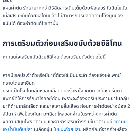
เลอร์
แผลผ่าตัด รักษายากกว่าวิธีฉีดสารเติมเต็มด้วยฟิลเลอร์กับฉีดไขมัน
เมื่อเสริมขมับด้วยซิลิโคนแล้ว ไม่สามารถปรับลดความโค้งนูนของ
ขมับได้ ต้องผ่าตัดแก้ไขเท่านั้น
การเตรียมตัวก่อนเสริมขมับด้วยซิลิโคน
หากสนใจเสริมขมับด้วยซิลิโคน ต้องเตรียมตัวดังต่อไปนี้
หากมีโรคประจำตัวหรือมียาที่ต้องใช้เป็นประจำ ต้องแจ้งให้แพทย์
ทราบโดยละเอียด
กรณีเป็นโรคในกลุ่มหลอดเลือดตีบหรือหัวใจอุดตัน จะต้องปรึกษา
แพทย์ที่ให้การรักษาโรคอยู่ก่อน เพราะจะต้องงดรับประทานยาในกลุ่ม
ยาที่ต้านเกล็ดเลือด และยาละลายลิ่มเลือด ก่อนการผ่าตัดอย่างน้อย 2
สัปดาห์ เพื่อป้องกันภาวะเลือดไหลออกง่ายในระหว่างการผ่าตัด
งดทานสมุนไพร วิตามิน และอาหารเสริมต่างๆ เช่น วิตามินอี
วิตามิน
เอ
น้ำมันตับปลา
เมล็ดองุ่น
ใบแปะก๊วย
โสม
ผลิตภัณฑ์จากถั่วเหลือง