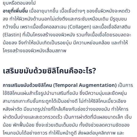
ยุบหรือตอบลงไป
อายุที่เพิ่มขึ้น
เมื่ออายุมากขึ้น เนื้อเยื่อต่างๆ ของชั้นผิวหนังจะหดตัว
ลง ทำให้ผิวหนังด้านนอกไม่เต่งตึงและกระชับเหมือนเดิม มีรูขุมขน
กว้างขึ้น เพราะเนื้อเยื่อคอลลาเจน (Collagen) และเนื้อเยื่ออีลาสติน
(Elastin) ที่เป็นโครงสร้างของผิวหนัง รวมทั้งเนื้อเยื่อโดยรอบลดจะ
น้อยลง จึงทำให้ขมับเกิดเป็นรอยบุ๋ม มีความหย่อนคล้อย และทำให้
โครงสร้างของผิวหนังเสื่อมสภาพ
เสริมขมับด้วยซิลิโคนคืออะไร?
การเสริมขมับด้วยซิลิโคน (Temporal Augmentation)
เป็นการ
ใช้ซิลิโคนแผ่นสำเร็จรูปนำมาเสริมที่ขมับ ซึ่งมีความนุ่มและยืดหยุ่น
สามารถเกาะกับชั้นกระดูกได้เป็นอย่างดี ไม่ทำให้ซิลิโคนเบี้ยวเอียง
หลังผ่าตัด มีขนาดรูปร่างที่ใกล้เคียงกับช่องว่างของขมับ ทำให้การ
ผ่าตัดนั้นง่ายและสะดวกรวดเร็ว เป็นการผ่าตัดที่มีแผลขนาดเล็ก เจ็บ
น้อย พักฟื้นน้อย ซึ่งจะช่วยเติมเต็มขมับ ทั้งยังช่วยลดความชัดของ
โหนกขมับได้อย่างถาวร ทำให้ใบหน้าดูดี ส่งผลต่อบุคลิกภาพ และ