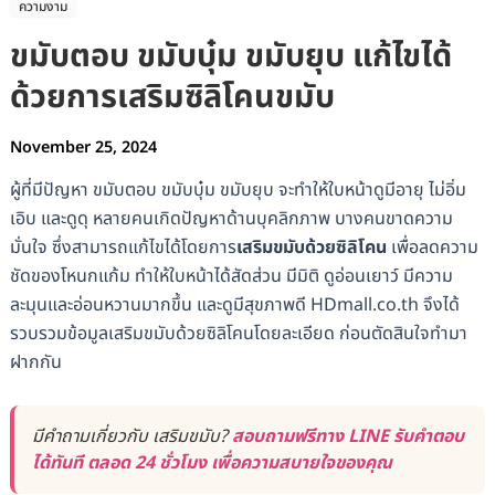
ความงาม
ขมับตอบ ขมับบุ๋ม ขมับยุบ แก้ไขได้
ด้วยการเสริมซิลิโคนขมับ
November 25, 2024
ผู้ที่มีปัญหา ขมับตอบ ขมับบุ๋ม ขมับยุบ จะทำให้ใบหน้าดูมีอายุ ไม่อิ่ม
เอิบ และดูดุ หลายคนเกิดปัญหาด้านบุคลิกภาพ บางคนขาดความ
มั่นใจ ซึ่งสามารถแก้ไขได้โดยการ
เสริมขมับด้วยซิลิโคน
เพื่อลดความ
ชัดของโหนกแก้ม ทำให้ใบหน้าได้สัดส่วน มีมิติ ดูอ่อนเยาว์ มีความ
ละมุนและอ่อนหวานมากขึ้น และดูมีสุขภาพดี HDmall.co.th จึงได้
รวบรวมข้อมูลเสริมขมับด้วยซิลิโคนโดยละเอียด ก่อนตัดสินใจทำมา
ฝากกัน
มีคำถามเกี่ยวกับ เสริมขมับ?
สอบถามฟรีทาง LINE รับคำตอบ
ได้ทันที ตลอด 24 ชั่วโมง เพื่อความสบายใจของคุณ