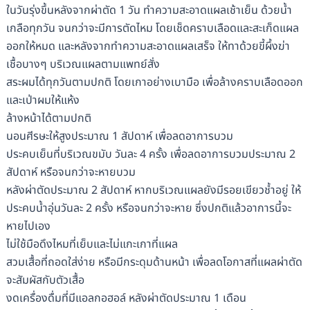
ในวันรุ่งขึ้นหลังจากผ่าตัด 1 วัน ทำความสะอาดแผลเช้าเย็น ด้วยน้ำ
เกลือทุกวัน จนกว่าจะมีการตัดไหม โดยเช็ดคราบเลือดและสะเก็ดแผล
ออกให้หมด และหลังจากทำความสะอาดแผลเสร็จ ให้ทาด้วยขี้ผึ้งฆ่า
เชื้อบางๆ บริเวณแผลตามแพทย์สั่ง
สระผมได้ทุกวันตามปกติ โดยเกาอย่างเบามือ เพื่อล้างคราบเลือดออก
และเป่าผมให้แห้ง
ล้างหน้าได้ตามปกติ
นอนศีรษะให้สูงประมาณ 1 สัปดาห์ เพื่อลดอาการบวม
ประคบเย็นที่บริเวณขมับ วันละ 4 ครั้ง เพื่อลดอาการบวมประมาณ 2
สัปดาห์ หรือจนกว่าจะหายบวม
หลังผ่าตัดประมาณ 2 สัปดาห์ หากบริเวณแผลยังมีรอยเขียวช้ำอยู่ ให้
ประคบน้ำอุ่นวันละ 2 ครั้ง หรือจนกว่าจะหาย ซึ่งปกติแล้วอาการนี้จะ
หายไปเอง
ไม่ใช้มือดึงไหมที่เย็บและไม่แกะเกาที่แผล
สวมเสื้อที่ถอดใส่ง่าย หรือมีกระดุมด้านหน้า เพื่อลดโอกาสที่แผลผ่าตัด
จะสัมผัสกับตัวเสื้อ
งดเครื่องดื่มที่มีแอลกอฮอล์ หลังผ่าตัดประมาณ 1 เดือน