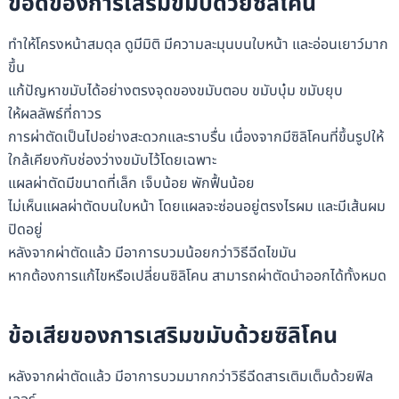
ข้อดีของการเสริมขมับด้วยซิลิโคน
ทำให้โครงหน้าสมดุล ดูมีมิติ มีความละมุนบนใบหน้า และอ่อนเยาว์มาก
ขึ้น
แก้ปัญหาขมับได้อย่างตรงจุดของขมับตอบ ขมับบุ๋ม ขมับยุบ
ให้ผลลัพธ์ที่ถาวร
การผ่าตัดเป็นไปอย่างสะดวกและราบรื่น เนื่องจากมีซิลิโคนที่ขึ้นรูปให้
ใกล้เคียงกับช่องว่างขมับไว้โดยเฉพาะ
แผลผ่าตัดมีขนาดที่เล็ก เจ็บน้อย พักฟื้นน้อย
ไม่เห็นแผลผ่าตัดบนใบหน้า โดยแผลจะซ่อนอยู่ตรงไรผม และมีเส้นผม
ปิดอยู่
หลังจากผ่าตัดแล้ว มีอาการบวมน้อยกว่าวิธีฉีดไขมัน
หากต้องการแก้ไขหรือเปลี่ยนซิลิโคน สามารถผ่าตัดนำออกได้ทั้งหมด
ข้อเสียของการเสริมขมับด้วยซิลิโคน
หลังจากผ่าตัดแล้ว มีอาการบวมมากกว่าวิธีฉีดสารเติมเต็มด้วยฟิล