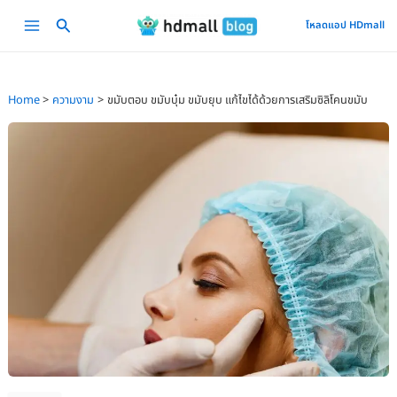
Skip
Main
โหลดแอป HDmall
to
Menu
content
Home
ความงาม
ขมับตอบ ขมับบุ๋ม ขมับยุบ แก้ไขได้ด้วยการเสริมซิลิโคนขมับ