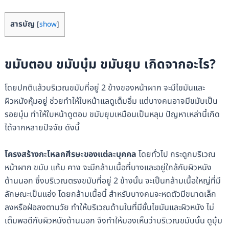
สารบัญ
[
show
]
ขมับตอบ ขมับบุ๋ม ขมับยุบ เกิดจากอะไร?
โดยปกติแล้วบริเวณขมับที่อยู่ 2 ข้างของหน้าผาก จะมีไขมันและ
ผิวหนังหุ้มอยู่ ช่วยทำให้ใบหน้าแลดูเต็มอิ่ม แต่บางคนอาจมีขมับเป็น
รอยบุ๋ม ทำให้ใบหน้าดูตอบ ขมับยุบเหมือนเป็นหลุม ปัญหาเหล่านี้เกิด
ได้จากหลายปัจจัย ดังนี้
โครงสร้างกะโหลกศีรษะของแต่ละบุคคล
โดยทั่วไป กระดูกบริเวณ
หน้าผาก ขมับ แก้ม คาง จะมีกล้ามเนื้อที่บางและอยู่ใกล้กับผิวหนัง
ด้านนอก ซึ่งบริเวณตรงขมับที่อยู่ 2 ข้างนั้น จะเป็นกล้ามเนื้อใหญ่ที่มี
ลักษณะเป็นแอ่ง โดยกล้ามเนื้อนี้ สำหรับบางคนจะหดตัวมีขนาดเล็ก
ลงหรือฝ่อลงตามวัย ทำให้บริเวณด้านในที่มีชั้นไขมันและผิวหนัง ไม่
เต็มพอดีกับผิวหนังด้านนอก จึงทำให้มองเห็นว่าบริเวณขมับนั้น ดูบุ๋ม