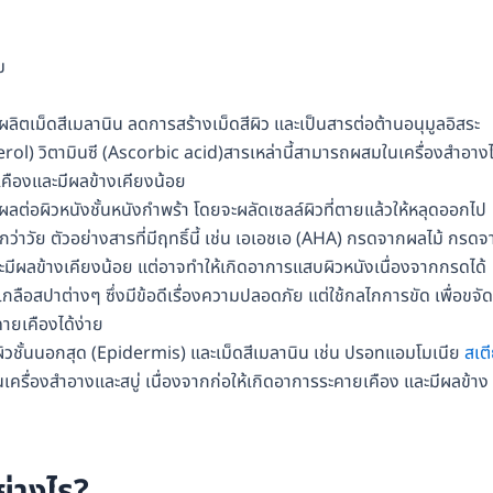
ม
ลิตเม็ดสีเมลานิน ลดการสร้างเม็ดสีผิว และเป็นสารต่อต้านอนุมูลอิสระ
rol) วิตามินซี (Ascorbic acid)สารเหล่านี้สามารถผสมในเครื่องสำอางไ
เคืองและมีผลข้างเคียงน้อย
ีผลต่อผิวหนังชั้นหนังกำพร้า โดยจะผลัดเซลล์ผิวที่ตายแล้วให้หลุดออกไป
นกว่าวัย ตัวอย่างสารที่มีฤทธิ์นี้ เช่น เอเอชเอ (AHA) กรดจากผลไม้ กรดจ
ะมีผลข้างเคียงน้อย แต่อาจทำให้เกิดอาการแสบผิวหนังเนื่องจากกรดได้
ลือสปาต่างๆ ซึ่งมีข้อดีเรื่องความปลอดภัย แต่ใช้กลไกการขัด เพื่อขจัด
ายเคืองได้ง่าย
ผิวชั้นนอกสุด (Epidermis) และเม็ดสีเมลานิน เช่น ปรอทแอมโมเนีย
สเต
ครื่องสำอางและสบู่ เนื่องจากก่อให้เกิดอาการระคายเคือง และมีผลข้าง
ย่างไร?