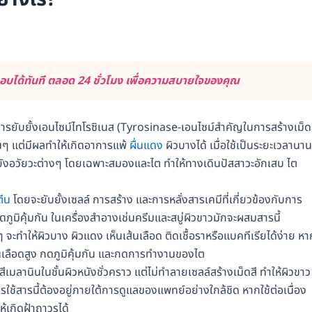
บได้ทันที ตลอด 24 ชั่วโมง เพื่อความสบายใจของคุณ
รยับยั้งเอนไซม์ไทโรซิเนส (Tyrosinase-เอนไซม์สำคัญในการสร้างเม็ด
ั้นๆ แต่มีผลทำให้เกิดอาการแพ้
ผื่นแดง
ผิวบางได้ เมื่อใช้เป็นระยะเวลานา
ยังอวัยวะต่างๆ โดยเฉพาะสมองและไต ทำให้ทางเดินปัสสาวะอักเสบ ไต
ตีน
โดยจะยับยั้งเซลล์ การสร้าง และการหลั่งสารเคมีที่เกี่ยวข้องกับการ
ดภูมิคุ้มกัน ในเครื่องสำอางเช่นครีมและสบู่ผิวขาวมักจะผสมสารนี้
ๆ จะทำให้ผิวบาง ผิวแดง เห็นเส้นเลือด ติดเชื้อราหรือแบคทีเรียได้ง่าย หา
ในเลือดสูง กดภูมิคุ้มกัน และกดการทำงานของไต
เมลานินในชั้นผิวหนังชั่วคราว แต่ไม่ทำลายเซลล์สร้างเม็ดสี ทำให้ผิวขาว
รใช้สารนี้ต้องอยู่ภายใต้การดูแลของแพทย์อย่างใกล้ชิด หากใช้ต่อเนื่อง
ห้เกิดฝ้าถาวรได้