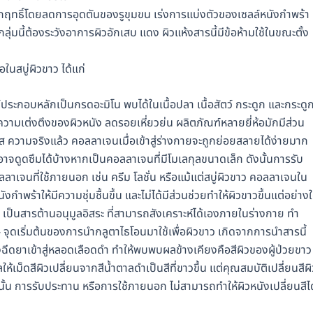
ฤทธิ์โดยลดการอุดตันของรูขุมขน เร่งการแบ่งตัวของเซลล์หนังกำพร้า
่มนี้ต้องระวังอาการผิวอักเสบ แดง ผิวแห้งสารนี้มีข้อห้ามใช้ในขณะตั้ง
ในสบู่ผิวขาว ได้แก่
ประกอบหลักเป็นกรดอะมิโน พบได้ในเนื้อปลา เนื้อสัตว์ กระดูก และกระดู
วามเต่งตึงของผิวหนัง ลดรอยเหี่ยวย่น ผลิตภัณฑ์หลายยี่ห้อมักมีส่วน
 ความจริงแล้ว คอลลาเจนเมื่อเข้าสู่ร่างกายจะถูกย่อยสลายได้ง่ายมาก
อาจดูดซึมได้บ้างหากเป็นคอลลาเจนที่มีโมเลกุลขนาดเล็ก ดังนั้นการรับ
ลาเจนที่ใช้ภายนอก เช่น ครีม โลชั่น หรือแม้แต่สบู่ผิวขาว คอลลาเจนใน
ังกำพร้าให้มีความชุ่มชื้นขึ้น และไม่ได้มีส่วนช่วยทำให้ผิวขาวขึ้นแต่อย่าง
 เป็นสารต้านอนุมูลอิสระ ที่สามารถสังเคราะห์ได้เองภายในร่างกาย ทำ
จุดเริ่มต้นของการนำกลูตาไธโอนมาใช้เพื่อผิวขาว เกิดจากการนำสารนี้
ฉีดยาเข้าสู่หลอดเลือดดำ ทำให้พบพบผลข้างเคียงคือสีผิวของผู้ป่วยขาว
้เม็ดสีผิวเปลี่ยนจากสีน้ำตาลดำเป็นสีที่ขาวขึ้น แต่คุณสมบัติเปลี่ยนสีผิ
านั้น การรับประทาน หรือการใช้ภายนอก ไม่สามารถทำให้ผิวหนังเปลี่ยนสีได