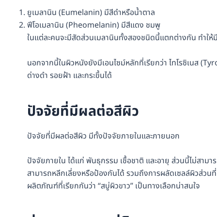
ยูเมลานิน (Eumelanin) มีสีดำหรือน้ำตาล
ฟีโอเมลานิน (Pheomelanin) มีสีแดง ชมพู
ในแต่ละคนจะมีสัดส่วนเมลานินทั้งสองชนิดนี้แตกต่างกัน ทำให้ม
นอกจากนี้ในผิวหนังยังมีเอนไซม์หลักที่เรียกว่า ไทโรซิเนส (Ty
ด่างดำ รอยฝ้า และกระขึ้นได้
ปัจจัยที่มีผลต่อสีผิว
ปัจจัยที่มีผลต่อสีผิว มีทั้งปัจจัยภายในและภายนอก
ปัจจัยภายใน ได้แก่ พันธุกรรม เชื้อชาติ และอายุ ส่วนนี้ไม่ส
สามารถหลีกเลี่ยงหรือป้องกันได้ รวมถึงการผลัดเซลล์ผิวส่วนที่
ผลิตภัณฑ์ที่เรียกกันว่า “สบู่ผิวขาว” เป็นทางเลือกน่าสนใจ