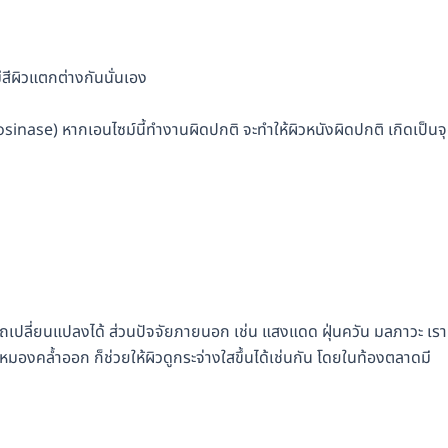
ีสีผิวแตกต่างกันนั่นเอง
rosinase) หากเอนไซม์นี้ทำงานผิดปกติ จะทำให้ผิวหนังผิดปกติ เกิดเป็นจ
ามารถเปลี่ยนแปลงได้ ส่วนปัจจัยภายนอก เช่น แสงแดด ฝุ่นควัน มลภาวะ เรา
หมองคล้ำออก ก็ช่วยให้ผิวดูกระจ่างใสขึ้นได้เช่นกัน โดยในท้องตลาดมี