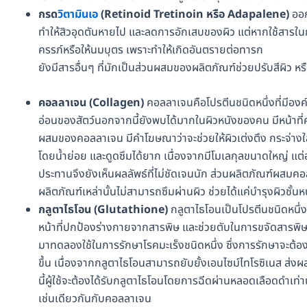
กรด
วิตามินเอ
(Retinoid Tretinoin หรือ Adapalene)
ออก
ทำให้สิวอุดตันหายไป และลดการอักเสบของผิว แต่หากใช้สารในกลุ
ครรภ์หรือให้นมบุตร เพราะทำให้เกิดอันตรายต่อทารก
ยังมีสารอื่นๆ ที่มักเป็นส่วนผสมของผลิตภัณฑ์ช่วยปรับสีผิว หรือ
คอลลาเจน (Collagen)
คอลลาเจนคือโปรตีนชนิดหนึ่งที่มีองค์
อ่อนของสัตว์นอกจากนี้ยังพบได้มากในผิวหนังของคน มีหน้าที่ค
ผสมของคอลลาเจน มีคำโฆษณาว่าจะช่วยให้ผิวเต่งตึง กระจ่างใส
โดยน้ำย่อย และดูดซึมได้ยาก เนื่องจากมีโมเลกุลขนาดใหญ่ แต่
ประทานจึงยังเห็นผลลัพธ์ที่ไม่ชัดเจนนัก ส่วนผลิตภัณฑ์ผสมคอล
ผลิตภัณฑ์เหล่านั้นไม่สามารถซึมผ่านผิว ช่วยได้แค่บำรุงผิวชั้นหน
กลูตาไธโอน (Glutathione)
กลูตาไธโอนเป็นโปรตีนชนิดหนึ่ง
หน้าที่ปกป้องร่างกายจากสารพิษ และช่วยตับในการขจัดสารพิษ 
มาทดลองใช้ในการรักษาโรคมะเร็งชนิดหนึ่ง ซึ่งการรักษาจะต้อง
ขึ้น เนื่องจากกลูตาไธโอนสามารถยับยั้งเอนไซม์ไทโรซิเนส ส่งผลให
นี้ผู้ใช้จะต้องได้รับกลูตาไธโอนโดยการฉีดผ่านหลอดเลือดดำเท่
เช่นเดียวกันกับคอลลาเจน