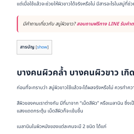
แต่เมื่อใช้แล้วจะช่วยให้ผิวขาวได้จริงหรือไม่ มีสารอะไรในสบู่ที่ช่
มีคำถามเกี่ยวกับ สบู่ผิวขาว?
สอบถามฟรีทาง LINE รับคำตอ
สารบัญ
[
show
]
บางคนผิวคล้ำ บางคนผิวขาว เกิ
ก่อนที่จะทราบว่า สบู่ผิวขาวใช้แล้วจะได้ผลจริงหรือไม่ ควรทำคว
สีผิวของคนเราต่างกัน มีที่มาจาก “เม็ดสีผิว” หรือเมลานิน ซึ่งเ
แสงแดดกระตุ้น เม็ดสีผิวก็จะเข้มขึ้น
เมลานินในผิวหนังของแต่ละคนจะมี 2 ชนิด ได้แก่