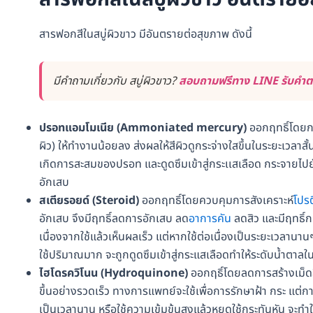
สารฟอกสีในสบู่ผิวขาว มีอันตรายต่อสุขภาพ ดังนี้
มีคำถามเกี่ยวกับ สบู่ผิวขาว?
สอบถามฟรีทาง LINE รับคำตอ
ปรอทแอมโมเนีย (Ammoniated mercury)
ออกฤทธิ์โดยกา
ผิว) ให้ทำงานน้อยลง ส่งผลให้สีผิวดูกระจ่างใสขึ้นในระยะเวลาส
เกิดการสะสมของปรอท และดูดซึมเข้าสู่กระเเสเลือด กระจายไป
อักเสบ
สเตียรอยด์ (Steroid)
ออกฤทธิ์โดยควบคุมการสังเคราะห์
โปร
อักเสบ จึงมีฤทธิ์ลดการอักเสบ ลด
อาการคัน
ลดสิว และมีฤทธิ์ก
เนื่องจากใช้แล้วเห็นผลเร็ว แต่หากใช้ต่อเนื่องเป็นระยะเวลานาน
ใช้ปริมาณมาก จะถูกดูดซึมเข้าสู่กระแสเลือดทำให้ระดับน้ำตาล
ไฮโดรควิโนน (Hydroquinone)
ออกฤธิ์โดยลดการสร้างเม็ดสี
ขึ้นอย่างรวดเร็ว ทางการแพทย์จะใช้เพื่อการรักษาฝ้า กระ แต่กา
เป็นเวลานาน หรือใช้ความเข้มข้นสูงแล้วหยุดใช้กระทันหัน จะทำใ