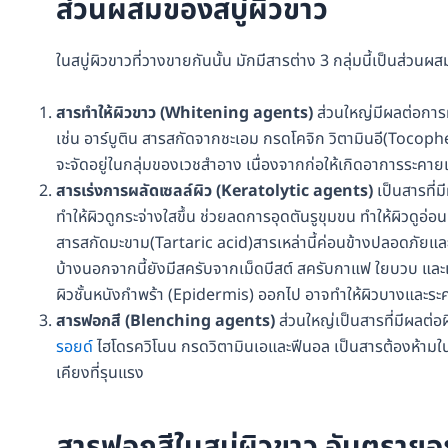
ส่วนผสมของสบู่ผิวขาว
ในสบู่ผิวขาวที่วางขายกันนั้น มักมีสารต่าง 3 กลุ่มนี้เป็นส่วนผส
สารทำให้ผิวขาว (Whitening agents)
ส่วนใหญ่มีผลต่อการผ
เช่น อาร์บูติน สารสกัดจากชะเอม กรดโคจิก วิตามินอี(Tocophe
จะจัดอยู่ในกลุ่มของเวชสำอาง เนื่องจากก่อให้เกิดอาการระคาย
สารเร่งการผลัดเซลล์ผิว (Keratolytic agents)
เป็นสารที่ม
ทำให้ผิวดูกระจ่างใสขึ้น ช่วยลดการอุดตันรูขุมขน ทำให้ผิวดูอ่อ
สารสกัดมะขาม(Tartaric acid)สารเหล่านี้ค่อนข้างปลอดภัยแล
บ้างนอกจากนี้ยังมีสครับจากเม็ดบีสต์ สครับกาแฟ ใยบวบ และเก
ผิวชั้นหนังกำพร้า (Epidermis) ออกไป อาจทำให้ผิวบางและระค
สารฟอกสี (Blenching agents)
ส่วนใหญ่เป็นสารที่มีผลต่อ
รอยด์
ไฮโดรควิโนน กรดวิตามินเอและฟีนอล เป็นสารต้องห้ามในเ
เคียงที่รุนแรง
สารฟอกสีในสบู่ผิวขาว อันตรายอ