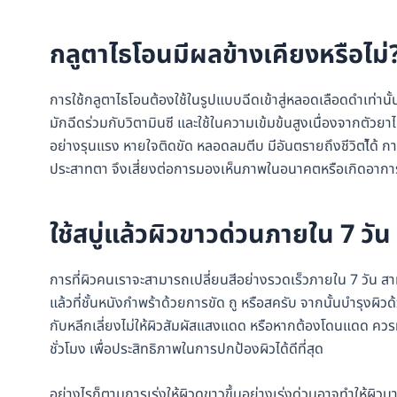
กลูตาไธโอนมีผลข้างเคียงหรือไม่
การใช้กลูตาไธโอนต้องใช้ในรูปแบบฉีดเข้าสู่หลอดเลือดดำเท่านั
มักฉีดร่วมกับวิตามินซี และใช้ในความเข้มข้นสูงเนื่องจากตัวยา
อย่างรุนแรง หายใจติดขัด หลอดลมตีบ มีอันตรายถึงชีวิตไ้ด้ ก
ประสาทตา จึงเสี่ยงต่อการมองเห็นภาพในอนาคตหรือเกิดอาการ
ใช้สบู่แล้วผิวขาวด่วนภายใน 7 วัน 
การที่ผิวคนเราจะสามารถเปลี่ยนสีอย่างรวดเร็วภายใน 7 วัน ส
แล้วที่ชั้นหนังกำพร้าด้วยการขัด ถู หรือสครับ จากนั้นบำรุงผิ
กับหลีกเลี่ยงไม่ให้ผิวสัมผัสแสงแดด หรือหากต้องโดนแดด ควร
ชั่วโมง เพื่อประสิทธิภาพในการปกป้องผิวได้ดีที่สุด
อย่างไรก็ตามการเร่งให้ผิวดูขาวขึ้นอย่างเร่งด่วนอาจทำให้ผิวบ