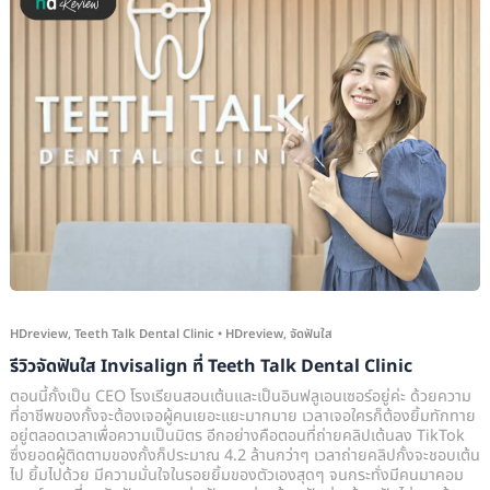
จัด
ฟัน
ใส
Invisalign
ที่
Teeth
Talk
Dental
Clinic
HDreview
,
Teeth Talk Dental Clinic
•
HDreview
,
จัดฟันใส
รีวิวจัดฟันใส Invisalign ที่ Teeth Talk Dental Clinic
ตอนนี้กั้งเป็น CEO โรงเรียนสอนเต้นและเป็นอินฟลูเอนเซอร์อยู่ค่ะ ด้วยความ
ที่อาชีพของกั้งจะต้องเจอผู้คนเยอะแยะมากมาย เวลาเจอใครก็ต้องยิ้มทักทาย
อยู่ตลอดเวลาเพื่อความเป็นมิตร อีกอย่างคือตอนที่ถ่ายคลิปเต้นลง TikTok
ซึ่งยอดผู้ติดตามของกั้งก็ประมาณ 4.2 ล้านกว่าๆ เวลาถ่ายคลิปกั้งจะชอบเต้น
ไป ยิ้มไปด้วย มีความมั่นใจในรอยยิ้มของตัวเองสุดๆ จนกระทั่งมีคนมาคอม