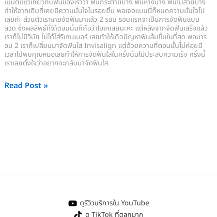
เมนต์แซวเกี่ยวกับฟันของเราว่า ฟันกระต่ายบ้าง ฟันห่างบ้าง ฟันไม่สวยบ้าง
ทำให้จากเดิมที่เคยมีความมั่นใจในรอยยิ้ม พอเจอแบบนี้ก็หมดความมั่นใจไป
เลยค่ะ ส่วนตัวเราเคยจัดฟันมาแล้ว 2 รอบ รอบแรกจะเป็นการจัดฟันแบบ
ลวด ซึ่งผลลัพธ์ที่ได้ตอนนั้นก็ถือว่าโอเคเลยนะคะ แต่หลังจากจัดฟันเสร็จแล้ว
เราก็ไม่มีวินัย ไม่ได้ใส่รีเทนเนอร์ เลยทำให้เกิดปัญหาฟันล้มขึ้นในที่สุด พอมาร
อบ 2 เราก็เปลี่ยนมาจัดฟันใส Invisalign แต่ด้วยความที่ตอนนั้นไม่ค่อยมี
เวลาไปพบคุณหมอเลยทำให้การจัดฟันใสในครั้งนั้นไม่ประสบความเร็จ ครั้งนี้
เราเลยตั้งใจว่าอยากจะกลับมาจัดฟันใส
Read Post »
ดูรีวิวบริการใน YouTube
ดู TikTok ที่ตลกมาก