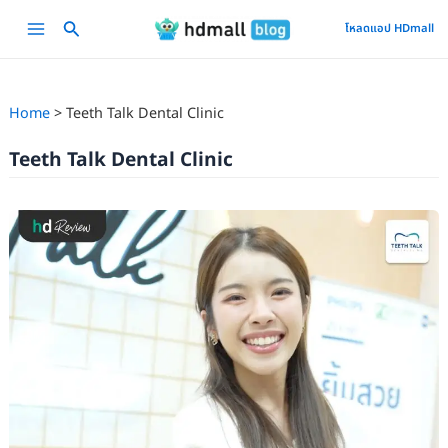
Skip
Main
โหลดแอป HDmall
to
Menu
content
Home
Teeth Talk Dental Clinic
Teeth Talk Dental Clinic
รีวิว
จัด
ฟัน
ใส
Invisalign
ความ
ประทับ
ใจ
ที่