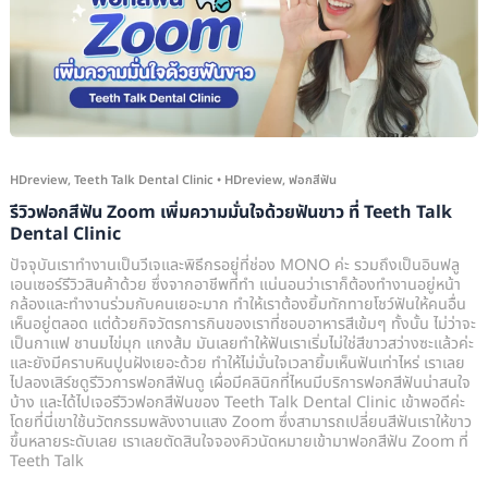
Zoom
เพิ่ม
ความ
มั่นใจ
ด้วย
ฟัน
HDreview
,
Teeth Talk Dental Clinic
•
HDreview
,
ฟอกสีฟัน
ขาว
รีวิวฟอกสีฟัน Zoom เพิ่มความมั่นใจด้วยฟันขาว ที่ Teeth Talk
ที่
Dental Clinic
Teeth
ปัจจุบันเราทำงานเป็นวีเจและพิธีกรอยู่ที่ช่อง MONO ค่ะ รวมถึงเป็นอินฟลู
Talk
เอนเซอร์รีวิวสินค้าด้วย ซึ่งจากอาชีพที่ทำ แน่นอนว่าเราก็ต้องทำงานอยู่หน้า
กล้องและทำงานร่วมกับคนเยอะมาก ทำให้เราต้องยิ้มทักทายโชว์ฟันให้คนอื่น
Dental
เห็นอยู่ตลอด แต่ด้วยกิจวัตรการกินของเราที่ชอบอาหารสีเข้มๆ ทั้งนั้น ไม่ว่าจะ
Clinic
เป็นกาแฟ ชานมไข่มุก แกงส้ม มันเลยทำให้ฟันเราเริ่มไม่ใช่สีขาวสว่างซะแล้วค่ะ
และยังมีคราบหินปูนฝังเยอะด้วย ทำให้ไม่มั่นใจเวลายิ้มเห็นฟันเท่าไหร่ เราเลย
ไปลองเสิร์ชดูรีวิวการฟอกสีฟันดู เผื่อมีคลินิกที่ไหนมีบริการฟอกสีฟันน่าสนใจ
บ้าง และได้ไปเจอรีวิวฟอกสีฟันของ Teeth Talk Dental Clinic เข้าพอดีค่ะ
โดยที่นี่เขาใช้นวัตกรรมพลังงานแสง Zoom ซึ่งสามารถเปลี่ยนสีฟันเราให้ขาว
ขึ้นหลายระดับเลย เราเลยตัดสินใจจองคิวนัดหมายเข้ามาฟอกสีฟัน Zoom ที่
Teeth Talk