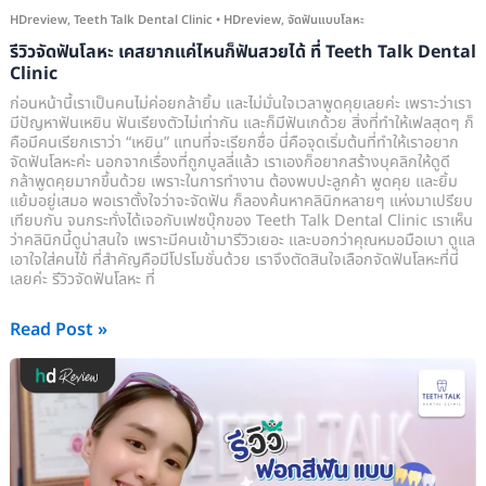
ฟัน
HDreview
,
Teeth Talk Dental Clinic
•
HDreview
,
จัดฟันแบบโลหะ
สวย
รีวิวจัดฟันโลหะ เคสยากแค่ไหนก็ฟันสวยได้ ที่ Teeth Talk Dental
ได้
Clinic
ที่
ก่อนหน้านี้เราเป็นคนไม่ค่อยกล้ายิ้ม และไม่มั่นใจเวลาพูดคุยเลยค่ะ เพราะว่าเรา
Teeth
มีปัญหาฟันเหยิน ฟันเรียงตัวไม่เท่ากัน และก็มีฟันเกด้วย สิ่งที่ทำให้เฟลสุดๆ ก็
คือมีคนเรียกเราว่า “เหยิน” แทนที่จะเรียกชื่อ นี่คือจุดเริ่มต้นที่ทำให้เราอยาก
Talk
จัดฟันโลหะค่ะ นอกจากเรื่องที่ถูกบูลลี่แล้ว เราเองก็อยากสร้างบุคลิกให้ดูดี
Dental
กล้าพูดคุยมากขึ้นด้วย เพราะในการทำงาน ต้องพบปะลูกค้า พูดคุย และยิ้ม
Clinic
แย้มอยู่เสมอ พอเราตั้งใจว่าจะจัดฟัน ก็ลองค้นหาคลินิกหลายๆ แห่งมาเปรียบ
เทียบกัน จนกระทั่งได้เจอกับเฟซบุ๊กของ Teeth Talk Dental Clinic เราเห็น
ว่าคลินิกนี้ดูน่าสนใจ เพราะมีคนเข้ามารีวิวเยอะ และบอกว่าคุณหมอมือเบา ดูแล
เอาใจใส่คนไข้ ที่สำคัญคือมีโปรโมชั่นด้วย เราจึงตัดสินใจเลือกจัดฟันโลหะที่นี่
เลยค่ะ รีวิวจัดฟันโลหะ ที่
Read Post »
รีวิว
ฟอก
สี
ฟัน
แบบ