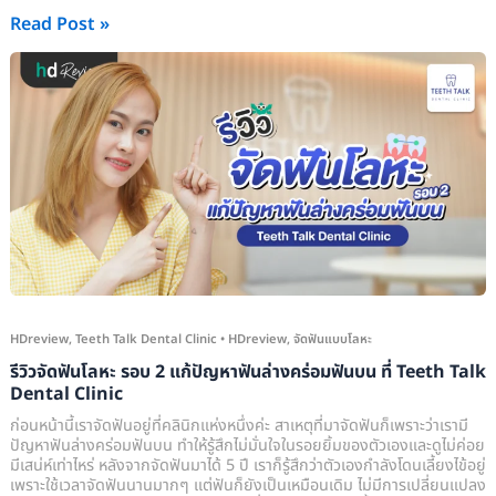
Read Post »
รีวิว
จัด
ฟัน
โลหะ
รอบ
2
แก้
ปัญหา
ฟัน
ล่าง
HDreview
,
Teeth Talk Dental Clinic
•
HDreview
,
จัดฟันแบบโลหะ
คร่อม
รีวิวจัดฟันโลหะ รอบ 2 แก้ปัญหาฟันล่างคร่อมฟันบน ที่ Teeth Talk
ฟัน
Dental Clinic
บน
ก่อนหน้านี้เราจัดฟันอยู่ที่คลินิกแห่งหนึ่งค่ะ สาเหตุที่มาจัดฟันก็เพราะว่าเรามี
ที่
ปัญหาฟันล่างคร่อมฟันบน ทำให้รู้สึกไม่มั่นใจในรอยยิ้มของตัวเองและดูไม่ค่อย
มีเสน่ห์เท่าไหร่ หลังจากจัดฟันมาได้ 5 ปี เราก็รู้สึกว่าตัวเองกำลังโดนเลี้ยงไข้อยู่
Teeth
เพราะใช้เวลาจัดฟันนานมากๆ แต่ฟันก็ยังเป็นเหมือนเดิม ไม่มีการเปลี่ยนแปลง