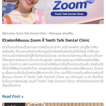
Zoom
ที่
Teeth
Talk
Dental
HDreview
,
Teeth Talk Dental Clinic
•
HDreview
,
ฟอกสีฟัน
Clinic
รีวิวฟอกสีฟันแบบ Zoom ที่ Teeth Talk Dental Clinic
เราเป็นคนที่ชอบดื่มชาและกาแฟเป็นประจำค่ะ แต่ช่วงหลังๆ เริ่มรู้สึกว่าฟัน
เหลืองขึ้น ยิ่งเวลาแต่งหน้าหรืออยู่หน้ากล้องยิ่งเห็นชัดเข้าไปใหญ่ ทำให้เวลา
ทำงานหน้ากล้องแล้วรู้สึกไม่ค่อยมั่นใจเลย ปกติเราจะไปหาหมอฟันและปรึกษา
เรื่องสุขภาพช่องปากเป็นประจำอยู่แล้ว คุณหมอเลยแนะนำให้ลองฟอกสีฟัน
แบบ Zoom ดู เพราะนอกจากจะช่วยให้ฟันขาวขึ้นได้หลายระดับแล้ว ยังเป็นวิธี
ที่ไม่ทำให้ฟันบางลงอีกด้วย เราเลยลองเสิร์ชหาแพ็กเกจฟอกสีฟันแบบ Zoom
ดู เผื่อจะเจอโปรโมชั่นฟอกสีฟันราคาดีๆ บ้าง และก็ได้มาเจอกับแพ็กเกจฟอกสี
ฟันแบบ Zoom ที่ Teeth Talk Dental Clinic บน HDmall.co.th ซึ่งมีโปร
โมชั่นราคาพิเศษอยู่ แถมที่ Teeth Talk Dental Clinic เค้ายังมีหลายสาขาให้
เลือกใช้บริการ
Read Post »
รีวิว