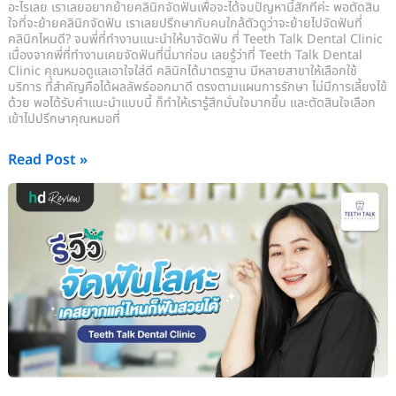
Talk
อะไรเลย เราเลยอยากย้ายคลินิกจัดฟันเพื่อจะได้จบปัญหานี้สักทีค่ะ พอตัดสิน
Dental
ใจที่จะย้ายคลินิกจัดฟัน เราเลยปรึกษากับคนใกล้ตัวดูว่าจะย้ายไปจัดฟันที่
คลินิกไหนดี? จนพี่ที่ทำงานแนะนำให้มาจัดฟัน ที่ Teeth Talk Dental Clinic
Clinic
เนื่องจากพี่ที่ทำงานเคยจัดฟันที่นี่มาก่อน เลยรู้ว่าที่ Teeth Talk Dental
Clinic คุณหมอดูแลเอาใจใส่ดี คลินิกได้มาตรฐาน มีหลายสาขาให้เลือกใช้
บริการ ที่สำคัญคือได้ผลลัพธ์ออกมาดี ตรงตามแผนการรักษา ไม่มีการเลี้ยงไข้
ด้วย พอได้รับคำแนะนำแบบนี้ ก็ทำให้เรารู้สึกมั่นใจมากขึ้น และตัดสินใจเลือก
เข้าไปปรึกษาคุณหมอที่
Read Post »
รีวิว
จัด
ฟัน
โลหะ
เคส
ยาก
แค่
ไหน
ก็