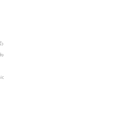
้ว
่ง
จ
ic