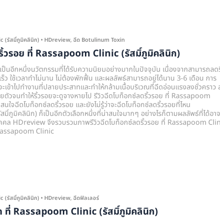
รัสมิ์ภูมิคลินิก)
•
HDreview
,
ฉีด Botulinum Toxin
ริ้วรอย ที่ Rassapoom Clinic (รัสมิ์ภูมิคลินิก)
เป็นอีกหนึ่งนวัตกรรมที่ได้รับความนิยมอย่างมากในปัจจุบัน เนื่องจากสามารถลดริ
็ว ใช้เวลาทำไม่นาน ไม่ต้องพักฟื้น และผลลัพธ์สามารถอยู่ได้นาน 3-6 เดือน การ
เข้าไปทำงานที่ปลายประสาทและทำให้กล้ามเนื้อบริเวณที่ฉีดอ่อนแรงลงชั่วคราว ส
ลายตัวจนทำให้ริ้วรอยจะดูจางหายไป รีวิวฉีดโบท็อกซ์ลดริ้วรอย ที่ Rassapoom
ู้ที่สนใจฉีดโบท็อกซ์ลดริ้วรอย และยังไม่รู้ว่าจะฉีดโบท็อกซ์ลดริ้วรอยที่ไหน
ิ์ภูมิคลินิก) ก็เป็นอีกตัวเลือกหนึ่งที่น่าสนใจมากๆ อย่างไรก็ตามผลลัพธ์ที่ได้อา
คคล HDreview จึงรวบรวมภาพรีวิวฉีดโบท็อกซ์ลดริ้วรอย ที่ Rassapoom Clin
่นี่ Rassapoom Clinic
รัสมิ์ภูมิคลินิก)
•
HDreview
,
ฉีดฟิลเลอร์
ก ที่ Rassapoom Clinic (รัสมิ์ภูมิคลินิก)