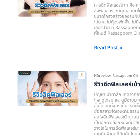
ฉีด
การฉีดฟิลเลอร์ปาก คือ กา
ฟิล
ซึ่งฟิลเลอร์จะมีคุณสมบัติ
ขนาดโครงสร้างของริมฝีปาก
เลอ
ไม่นาน ไม่ต้องพักฟื้น ไม่ท
ร์
เลอร์ปาก ที่ Rassapoom Cli
ที่ไหนดี Rassapoom Clini
ปาก
ที่
Read Post »
Rassapoom
Clinic
(รัส
มิ์
รี
HDreview
,
Rassapoom Clinic (
ภูมิ
วิว
รีวิวฉีดฟิลเลอร์เบ
คลินิก)
ฉีด
ปัญหาเบ้าตาลึก เกิดจากการ
ฟิล
โหล ดูโทรม และดูมีอายุมาก
ขึ้นได้ อีกทั้งยังเป็นวิธีท
เลอ
ย่อยสลายได้เองตามธรรมชาติ
ร์
สนใจฉีดฟิลเลอร์เบ้าตาบน แ
เป็นอีกตัวเลือกหนึ่งที่น่า
เบ้าตา
วางใจในการฉีดฟิลเลอร์มา
บน
เทคนิคพิเศษที่คิดค้นโดยอ
ที่