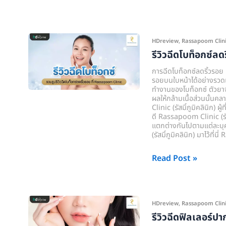
Clinic
(รัส
มิ์
รีวิว
HDreview
,
Rassapoom Clinic (
ภูมิ
ฉีด
รีวิวฉีดโบท็อกซ์ลด
คลินิก)
โบ
การฉีดโบท็อกซ์ลดริ้วรอย 
ท็
รอยบนใบหน้าได้อย่างรวดเร
ทำงานของโบท็อกซ์ ตัวยาจะ
อกซ์
ผลให้กล้ามเนื้อส่วนนั้นค
ลด
Clinic (รัสมิ์ภูมิคลินิก) ผ
ดี Rassapoom Clinic (รัสม
ริ้ว
แตกต่างกันไปตามแต่ละบุ
รอย
(รัสมิ์ภูมิคลินิก) มาไว้ที
ที่
Rassapoom
Read Post »
Clinic
(รัส
มิ์
รี
HDreview
,
Rassapoom Clinic (
ภูมิ
วิว
รีวิวฉีดฟิลเลอร์ปา
คลินิก)