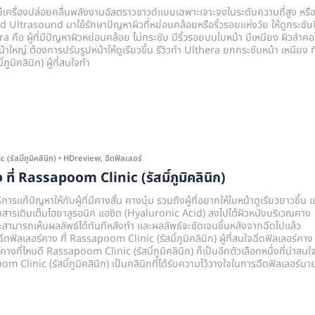
้เครื่องปล่อยคลื่นพลังงานอัลตราวซาวด์แบบเฉพาะเจาะจงในระดับความถี่สูง หรื
Ultrasound มาใช้รักษาปัญหาผิวที่หย่อนคล้อยหรือริ้วรอยแห่งวัย ให้ดูกระชับข
ra คือ ผู้ที่มีปัญหาผิวหย่อนคล้อย ไม่กระชับ มีริ้วรอยบนใบหน้า มีเหนียง ผิวลำคอ
น้าใหญ่ ต้องการปรับรูปหน้าให้ดูเรียวขึ้น รีวิวทำ Ulthera ยกกระชับหน้า เหนียง ที
ูมิคลินิก) ผู้ที่สนใจทำ
รัสมิ์ภูมิคลินิก)
•
HDreview
,
ฉีดฟิลเลอร์
ง ที่ Rassapoom Clinic (รัสมิ์ภูมิคลินิก)
การแก้ปัญหาให้กับผู้ที่มีคางสั้น คางบุ๋ม รวมถึงผู้ที่อยากให้ใบหน้าดูเรียวยาวขึ้น แ
ีดสารเติมเต็มไฮยาลูรอนิค แอซิด (Hyaluronic Acid) ลงไปใต้ผิวหนังบริเวณคาง
สามารถเห็นผลลัพธ์ได้ทันทีหลังทำ และผลลัพธ์จะชัดเจนขึ้นหลังจากฉีดไปแล้ว
ีดฟิลเลอร์คาง ที่ Rassapoom Clinic (รัสมิ์ภูมิคลินิก) ผู้ที่สนใจฉีดฟิลเลอร์คาง
ร์คางที่ไหนดี Rassapoom Clinic (รัสมิ์ภูมิคลินิก) ก็เป็นอีกตัวเลือกหนึ่งที่น่าสนใ
 Clinic (รัสมิ์ภูมิคลินิก) เป็นคลินิกที่ได้รับความไว้วางใจในการฉีดฟิลเลอร์มา