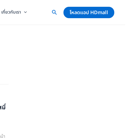
โหลดแอป HDmall
เกี่ยวกับเรา
มิ์
น้า