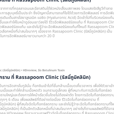
องแก้ม ที่ Rassapoom Clinic (รัสมิ์ภูมิคลินิก)
าจากการที่คอลลาเจนและอีลาสตินใต้ผิวหนังเสื่อมสภาพลง โดนแสงรังสียูวีทำลาย
ารสูบบุหรี่เป็นประจำ ซึ่งปัญหานี้สามารถแก้ไขได้ด้วยการฉีดฟิลเลอร์ การฉีดฟิ
สารเติมเต็มสารไฮยาลูรอนิค แอซิด (Hyaluronic Acid) ฉีดเข้าไปที่บริเวณร่องแก้
ื้นขึ้นและทำให้ใบหน้าดูอ่อนเยาว์ลงได้ รีวิวฉีดฟิลเลอร์ร่องแก้ม ที่ Rassapoom Cli
นใจฉีดฟิลเลอร์ร่องแก้ม และยังไม่รู้ว่าจะฉีดฟิลเลอร์ร่องแก้มที่ไหนดี Rassapoom Cli
ีกตัวเลือกหนึ่งที่น่าสนใจมากๆ เนื่องจาก Rassapoom Clinic (รัสมิ์ภูมิคลินิก) เป็น
งใจในการฉีดฟิลเลอร์มายาวนานกว่า 20 ปี
รัสมิ์ภูมิคลินิก)
•
HDreview
,
ฉีด Botulinum Toxin
กราม ที่ Rassapoom Clinic (รัสมิ์ภูมิคลินิก)
ารฉีดสารโบทูลินั่ม ท็อกซินเข้าไปที่ชั้นกล้ามเนื้อบดเคี้ยวอาหาร เพื่อให้ตัวยาเข้
ื้อและทำให้กล้ามเนื้อหดตัว จนกรามดูเล็กลง ผู้ที่เหมาะกับการฉีดโบท็อกซ์ลด
ื้อกรามใหญ่และต้องการให้หน้าเรียวขึ้นโดยไม่ต้องผ่าตัด โดยการฉีดโบท็อกซ์ลดกรา
ุกๆ 6 เดือน เพื่อผลลัพธ์ที่ดีอย่างต่อเนื่อง รีวิวฉีดโบท็อกซ์ลดกราม ที่
ูมิคลินิก) ผู้ที่สนใจฉีดโบท็อกซ์ลดกราม และยังไม่รู้ว่าจะฉีดโบท็อกซ์ลดกรามที่ไ
ิ์ภูมิคลินิก) ก็เป็นอีกตัวเลือกหนึ่งที่น่าสนใจมากๆ อย่างไรก็ตามผลลัพธ์ที่ได้อา
คคล HDreview จึงรวบรวมภาพรีวิวฉีดโบท็อกซ์ลดกราม ที่ Rassapoom Clini