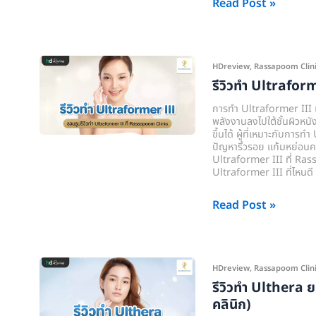
คลินิก)
Read Post »
รีวิว
HDreview
,
Rassapoom Clinic (
ทำ
รีวิวทำ Ultraforme
Ultraformer
การทำ Ultraformer III เป
III
พลังงานลงไปใต้ชั้นผิวหนั
ขึ้นได้ ผู้ที่เหมาะกับการทำ
ที่
ปัญหาริ้วรอย แก้มหย่อนคล
Rassapoom
Ultraformer III ที่ Rassa
Ultraformer III ที่ไหน
Clinic
(รัส
Read Post »
มิ์
ภูมิ
คลินิก)
รีวิว
HDreview
,
Rassapoom Clinic (
ทำ
รีวิวทำ Ulthera ย
Ulthera
คลินิก)