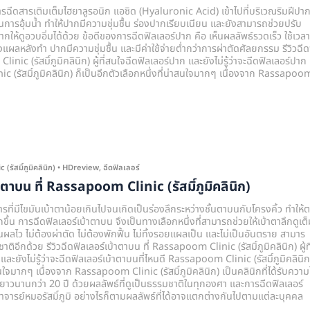
รฉีดสารเติมเต็มไฮยาลูรอนิก แอซิด (Hyaluronic Acid) เข้าไปที่บริเวณริมฝีปา
ในการอุ้มน้ำ ทำให้ปากมีความชุ่มชื้น ร่องปากเรียบเนียน และยังสามารถช่วยปรับ
ให้ดูอวบอิ่มได้ด้วย ข้อดีของการฉีดฟิลเลอร์ปาก คือ เห็นผลลัพธ์รวดเร็ว ใช้เวล
ิ้งแผลหลังทำ ปากมีความชุ่มชื้น และมีค่าใช้จ่ายต่ำกว่าการผ่าตัดศัลยกรรม รีวิวฉีด
nic (รัสมิ์ภูมิคลินิก) ผู้ที่สนใจฉีดฟิลเลอร์ปาก และยังไม่รู้ว่าจะฉีดฟิลเลอร์ปาก
c (รัสมิ์ภูมิคลินิก) ก็เป็นอีกตัวเลือกหนึ่งที่น่าสนใจมากๆ เนื่องจาก Rassapoo
รัสมิ์ภูมิคลินิก)
•
HDreview
,
ฉีดฟิลเลอร์
้าตาบน ที่ Rassapoom Clinic (รัสมิ์ภูมิคลินิก)
ที่มีไขมันเบ้าตาน้อยเกินไปจนเกิดเป็นร่องลึกระหว่างชั้นตาบนกับโครงคิ้ว ทำให้ต
ขึ้น การฉีดฟิลเลอร์เบ้าตาบน จึงเป็นทางเลือกหนึ่งที่สามารถช่วยให้เบ้าตาลึกดูเต็
ี่เห็นผลไว ไม่ต้องผ่าตัด ไม่ต้องพักฟื้น ไม่ทิ้งรอยแผลเป็น และไม่เป็นอันตราย สามาร
อีกด้วย รีวิวฉีดฟิลเลอร์เบ้าตาบน ที่ Rassapoom Clinic (รัสมิ์ภูมิคลินิก) ผู้ที
ละยังไม่รู้ว่าจะฉีดฟิลเลอร์เบ้าตาบนที่ไหนดี Rassapoom Clinic (รัสมิ์ภูมิคลินิก)
สนใจมากๆ เนื่องจาก Rassapoom Clinic (รัสมิ์ภูมิคลินิก) เป็นคลินิกที่ได้รับความไ
ยาวนานกว่า 20 ปี ด้วยผลลัพธ์ที่ดูเป็นธรรมชาติในทุกองศา และการฉีดฟิลเลอร์
าจารย์หมอรัสมิ์ภูมิ อย่างไรก็ตามผลลัพธ์ที่ได้อาจแตกต่างกันไปตามแต่ละบุคคล