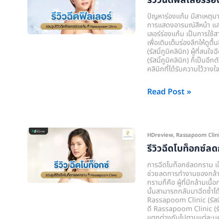
รีวิวฉีดฟิลเลอร์ร่
ภูมิ
ฉีด
คลินิก)
ปัญหาร่องแก้ม มีสาเหตุม
ฟิล
การแสดงอารมณ์สีหน้า และก
เลอร์ร่องแก้ม เป็นการใช้
เลอ
เพื่อเติมเต็มร่องลึกให้ดูต
ร์
(รัสมิ์ภูมิคลินิก) ผู้ที่ส
(รัสมิ์ภูมิคลินิก) ก็เป็นอ
ร่อง
คลินิกที่ได้รับความไว้วา
แก้ม
ที่
Read Post »
Rassapoom
Clinic
(รัส
รีวิว
HDreview
,
Rassapoom Clinic (
มิ์
ฉีด
รีวิวฉีดโบท็อกซ์ลด
ภูมิ
โบ
คลินิก)
การฉีดโบท็อกซ์ลดกราม เป็นก
ท็
ช่วยลดการทำงานของกล้ามเน
กรามก็คือ ผู้ที่มีกล้ามเน
อกซ์
นั้นสามารถกลับมาฉีดซ้ำได้ท
ลด
Rassapoom Clinic (รัสมิ์ภ
ดี Rassapoom Clinic (รัสม
กราม
แตกต่างกันไปตามแต่ละบุ