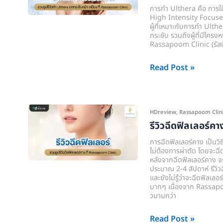
ยก
การทำ Ulthera คือ การใช
กระชับ
High Intensity Focused 
ผู้ที่เหมาะกับการทำ Ulthe
หน้า
กระชับ รวมถึงผู้ที่มีโครงห
เหนียง
Rassapoom Clinic (รัสมิ์ภ
ที่
Read Post »
Rassapoom
Clinic
(รัส
มิ์
รี
HDreview
,
Rassapoom Clinic (
ภูมิ
วิว
รีวิวฉีดฟิลเลอร์คา
คลินิก)
ฉีด
การฉีดฟิลเลอร์คาง เป็นวิธี
ฟิล
ไม่ต้องการผ่าตัด โดยจะฉ
หลังจากฉีดฟิลเลอร์คาง จะ
เลอ
ประมาณ 2-4 สัปดาห์ รีวิวฉ
ร์
และยังไม่รู้ว่าจะฉีดฟิลเลอ
มากๆ เนื่องจาก Rassapoom
คาง
วนานกว่า
ที่
Rassapoom
Read Post »