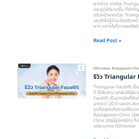
ด้วย
ผากด้วย เทคนิค Triangular
Triangular
และดูมีมิติมากขึ้น ที่สำ
ปรับหน้าผากด้วย Triangula
Facelift
และยังไม่รู้ว่าจะฉีดปรับหน
ที่
มาก อย่างไรก็ตามผลลัพธ์
Rassapoom
Clinic
Read Post »
(รัส
มิ์
ภูมิ
รีวิว
HDreview
,
Rassapoom Clinic (
คลินิก)
Triangular
รีวิว Triangular F
Facelift
Triangular Facelift เป็น
ที่
ดี ได้สัดส่วน ยกผิวให้เรี
Facelift เป็นเทคนิคที่คิ
Rassapoom
มากกว่า 20 ปี และประสบกา
Clinic
จุดที่ปลอดภัยตามสรีระของแ
Rassapoom Clinic (รัสมิ์ภ
(รัส
Clinic (รัสมิ์ภูมิคลินิก) 
มิ์
แต่ละบุคคล HDreview
ภูมิ