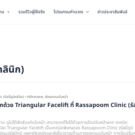
าม
รวมรีวิวผู้ใช้จริง
โปรแกรมคำนวณ
ข่าวประชาสัมพันธ์
ลินิก)
รัสมิ์ภูมิคลินิก)
•
HDreview
,
ศัลยกรรมใบหน้า
ผากด้วย Triangular Facelift ที่ Rassapoom Clinic (รัส
บ ดูไม่ได้สัดส่วนกับใบหน้า สามารถแก้ไขได้ด้วยการฉีดปรับหน้าผาก เทคนิค
นิค Triangular Facelift เป็นเทคนิคพิเศษของ Rassapoom Clinic (รัสมิ์ภูมิ
รย์หมอรัสมิ์ภูมิ แพทย์ผิวหนังและผู้เชี่ยวชาญด้านการออกแบบใบหน้า การฉีดปรับห