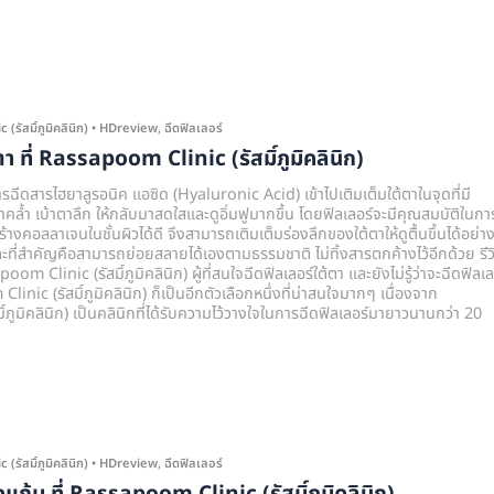
รัสมิ์ภูมิคลินิก)
•
HDreview
,
ฉีดฟิลเลอร์
้ตา ที่ Rassapoom Clinic (รัสมิ์ภูมิคลินิก)
ารฉีดสารไฮยาลูรอนิค แอซิด (Hyaluronic Acid) เข้าไปเติมเต็มใต้ตาในจุดที่มี
คล้ำ เบ้าตาลึก ให้กลับมาสดใสและดูอิ่มฟูมากขึ้น โดยฟิลเลอร์จะมีคุณสมบัติในกา
ร้างคอลลาเจนในชั้นผิวได้ดี จึงสามารถเติมเต็มร่องลึกของใต้ตาให้ดูตื้นขึ้นได้อย่า
ะที่สำคัญคือสามารถย่อยสลายได้เองตามธรรมชาติ ไม่ทิ้งสารตกค้างไว้อีกด้วย รีว
oom Clinic (รัสมิ์ภูมิคลินิก) ผู้ที่สนใจฉีดฟิลเลอร์ใต้ตา และยังไม่รู้ว่าจะฉีดฟิลเล
inic (รัสมิ์ภูมิคลินิก) ก็เป็นอีกตัวเลือกหนึ่งที่น่าสนใจมากๆ เนื่องจาก
ภูมิคลินิก) เป็นคลินิกที่ได้รับความไว้วางใจในการฉีดฟิลเลอร์มายาวนานกว่า 20
รัสมิ์ภูมิคลินิก)
•
HDreview
,
ฉีดฟิลเลอร์