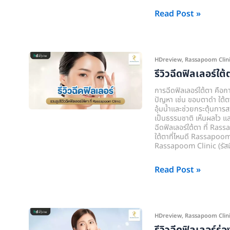
Rassapoom
Read Post »
Clinic
(รัส
มิ์
รี
HDreview
,
Rassapoom Clinic (
ภูมิ
วิว
รีวิวฉีดฟิลเลอร์ใต
คลินิก)
ฉีด
การฉีดฟิลเลอร์ใต้ตา คือก
ฟิล
ปัญหา เช่น ขอบตาดำ ใต้ตา
อุ้มน้ำและช่วยกระตุ้นการส
เลอ
เป็นธรรมชาติ เห็นผลไว แล
ร์
ฉีดฟิลเลอร์ใต้ตา ที่ Rassap
ใต้ตาที่ไหนดี Rassapoom Cl
ใต้
Rassapoom Clinic (รัสมิ์
ตา
ที่
Read Post »
Rassapoom
Clinic
(รัส
รี
HDreview
,
Rassapoom Clinic (
มิ์
วิว