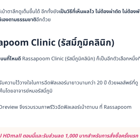
้าตาลึกดูเต็มขึ้นได้ อีกทั้งยัง
เป็นวิธีที่เห็นผลไว ไม่ต้องผ่าตัด ไม่ต้องพ
ได้เองตามธรรมชาติ
อีกด้วย
apoom Clinic (รัสมิ์ภูมิคลินิก)
าบนที่ไหนดี
Rassapoom Clinic (รัสมิ์ภูมิคลินิก) ก็เป็นอีกตัวเลือกหนึ่งที
ด้รับความไว้วางใจในการฉีดฟิลเลอร์มายาวนานกว่า 20 ปี ด้วยผลลัพธ์ที่ดู
้นโดยอาจารย์หมอรัสมิ์ภูมิ
HDreview จึงรวบรวมภาพรีวิวฉีดฟิลเลอร์เบ้าตาบน ที่ Rassapoom
 HDmall ตอนนี้และรับส่วนลด 1,000 บาทสำหรับการสั่งซื้อครั้งแรก