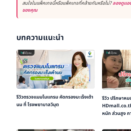
สนใจในแพ็คเกจนี้หรือแพ็คเกจที่คล้ายกันหรือไม่?
ลองดูแอป
ของคุณ
บทความแนะนำ
รีวิวตรวจแมมโมแกรม คัดกรองมะเร็งเต้า
รีวิว ปรึกษาหม
นม ที่ โรงพยาบาลวิมุต
HDmall.co.th 
หนัก ส่วนสูง กา