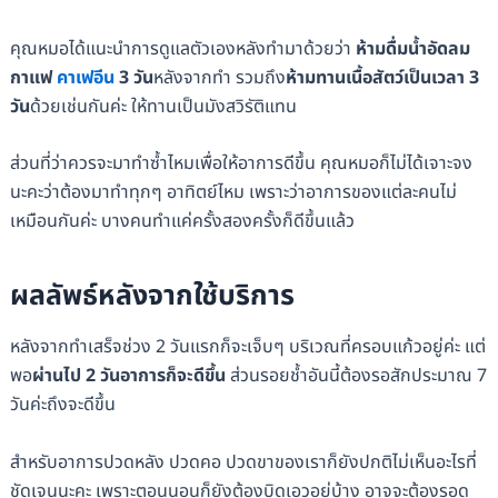
คุณหมอได้แนะนำการดูแลตัวเองหลังทำมาด้วยว่า
ห้ามดื่มน้ำอัดลม
กาแฟ
คาเฟอีน
3 วัน
หลังจากทำ รวมถึง
ห้ามทานเนื้อสัตว์เป็นเวลา 3
วัน
ด้วยเช่นกันค่ะ ให้ทานเป็นมังสวิรัติแทน
ส่วนที่ว่าควรจะมาทำซ้ำไหมเพื่อให้อาการดีขึ้น คุณหมอก็ไม่ได้เจาะจง
นะคะว่าต้องมาทำทุกๆ อาทิตย์ไหม เพราะว่าอาการของแต่ละคนไม่
เหมือนกันค่ะ บางคนทำแค่ครั้งสองครั้งก็ดีขึ้นแล้ว
ผลลัพธ์หลังจากใช้บริการ
หลังจากทำเสร็จช่วง 2 วันแรกก็จะเจ็บๆ บริเวณที่ครอบแก้วอยู่ค่ะ แต่
พอ
ผ่านไป 2 วันอาการก็จะดีขึ้น
ส่วนรอยช้ำอันนี้ต้องรอสักประมาณ 7
วันค่ะถึงจะดีขึ้น
สำหรับอาการปวดหลัง ปวดคอ ปวดขาของเราก็ยังปกติไม่เห็นอะไรที่
ชัดเจนนะคะ เพราะตอนนอนก็ยังต้องบิดเอวอยู่บ้าง อาจจะต้องรอดู