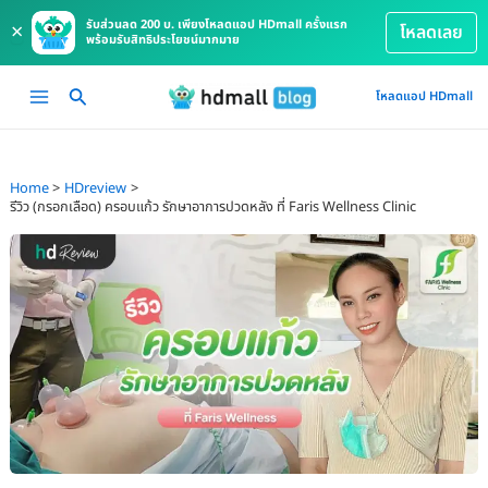
รับส่วนลด 200 บ. เพียงโหลดแอป HDmall ครั้งแรก
×
โหลดเลย
พร้อมรับสิทธิประโยชน์มากมาย
Skip
Main
โหลดแอป HDmall
to
Menu
content
Home
HDreview
รีวิว (กรอกเลือด) ครอบแก้ว รักษาอาการปวดหลัง ที่ Faris Wellness Clinic