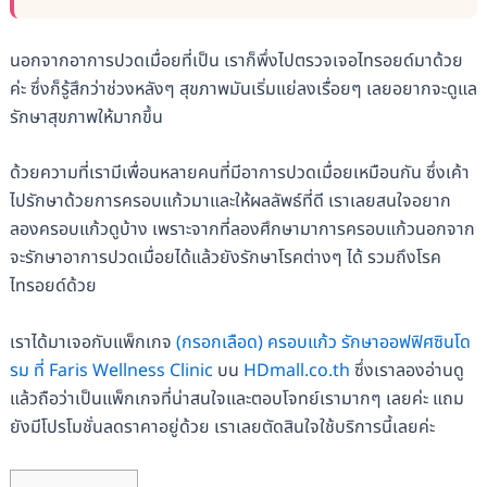
นอกจากอาการปวดเมื่อยที่เป็น เราก็พึ่งไปตรวจเจอไทรอยด์มาด้วย
ค่ะ ซึ่งก็รู้สึกว่าช่วงหลังๆ สุขภาพมันเริ่มแย่ลงเรื่อยๆ เลยอยากจะดูแล
รักษาสุขภาพให้มากขึ้น
ด้วยความที่เรามีเพื่อนหลายคนที่มีอาการปวดเมื่อยเหมือนกัน ซึ่งเค้า
ไปรักษาด้วยการครอบแก้วมาและให้ผลลัพธ์ที่ดี เราเลยสนใจอยาก
ลองครอบแก้วดูบ้าง เพราะจากที่ลองศึกษามาการครอบแก้วนอกจาก
จะรักษาอาการปวดเมื่อยได้แล้วยังรักษาโรคต่างๆ ได้ รวมถึงโรค
ไทรอยด์ด้วย
เราได้มาเจอกับแพ็กเกจ
(กรอกเลือด) ครอบแก้ว รักษาออฟฟิศซินโด
รม ที่ Faris Wellness Clinic
บน
HDmall.co.th
ซึ่งเราลองอ่านดู
แล้วถือว่าเป็นแพ็กเกจที่น่าสนใจและตอบโจทย์เรามากๆ เลยค่ะ แถม
ยังมีโปรโมชั่นลดราคาอยู่ด้วย เราเลยตัดสินใจใช้บริการนี้เลยค่ะ