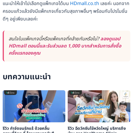
แนะนำให้เข้าไปเลือกดูแพ็กเกจได้บน
HDmall.co.th
เลยค่ะ นอกจาก
ครอบแก้วแล้วยังมีแพ็กเกจเกี่ยวกับสุขภาพอื่นๆ พร้อมกับโปรโมชั่น
ดีๆ อยู่เพียบเลยค่ะ
สนใจในแพ็คเกจนี้หรือแพ็คเกจที่คล้ายกันหรือไม่?
ลองดูแอป
HDmall ตอนนี้และรับส่วนลด 1,000 บาทสำหรับการสั่งซื้อ
ครั้งแรกของคุณ
บทความแนะนำ
รีวิว กำจัดขนรักแร้ ด้วยคลื่น
รีวิว ฉีดวัคซีนไข้หวัดใหญ่ บริการถึง