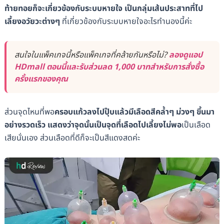
ท้ายทอยก็จะเกี่ยวข้องกับระบบหายใจ เป็นกลุ่มเส้นประสาทที่ไป
เลี้ยงอวัยวะต่างๆ
ที่เกี่ยวข้องกับระบบหายใจอะไรทำนองนี้ค่ะ
สนใจในแพ็คเกจนี้หรือแพ็คเกจที่คล้ายกันหรือไม่?
ลองดูแอป
HDmall ตอนนี้และรับส่วนลด 1,000 บาทสำหรับการสั่งซื้อ
ครั้งแรกของคุณ
ส่วนจุดไหนที่พอ
ครอบแก้วลงไปปุ๊บแล้วมีเลือดสีคล้ำๆ ม่วงๆ ขึ้นมา
อย่างรวดเร็ว แสดงว่าจุดนั้นเป็นจุดที่เลือดไปเลี้ยงไม่พอ
เป็นเลือด
เสียนั่นเอง ส่วนเลือดที่ดีก็จะเป็นสีแดงสดค่ะ