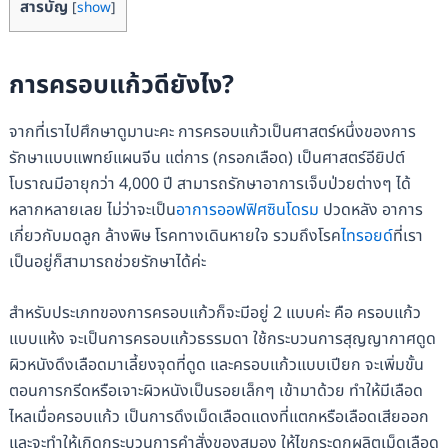
สารบัญ
[
show
]
การครอบแก้วดียังไง?
จากที่เราไปศึกษาดูมานะคะ การครอบแก้วเป็นศาสตร์หนึ่งของการ
รักษาแบบแพทย์แผนจีน แต่การ (กรอกเลือด) เป็นศาสตร์อียิปต์
โบราณมีอายุกว่า 4,000 ปี สามารถรักษาอาการเจ็บป่วยต่างๆ ได้
หลากหลายเลย ไม่ว่าจะเป็น
อาการออฟฟิศซินโดรม
ปวดหลัง อาการ
เกี่ยวกับมดลูก ล้างพิษ โรคทางเดินหายใจ รวมถึงโรค
ไทรอยด์
ที่เรา
เป็นอยู่ก็สามารถช่วยรักษาได้ค่ะ
สำหรับประเภทของการครอบแก้วก็จะมีอยู่ 2 แบบค่ะ คือ ครอบแก้ว
แบบแห้ง จะเป็นการครอบแก้วธรรมดา ใช้กระบวนการสุญญากาศดูด
ผิวหนังดึงเลือดมาเลี้ยงจุดที่ดูด และครอบแก้วแบบเปียก จะเพิ่มขั้น
ตอนการกรีดหรือเจาะผิวหนังเป็นรอยเล็กๆ เข้ามาด้วย ทำให้มีเลือด
ไหลเมื่อครอบแก้ว เป็นการดึงเม็ดเลือดแดงที่แตกหรือเลือดเสียออก
และจะทำให้เกิดกระบวนการคำสั่งของสมอง ให้ไขกระดูกผลิตเม็ดเลือด