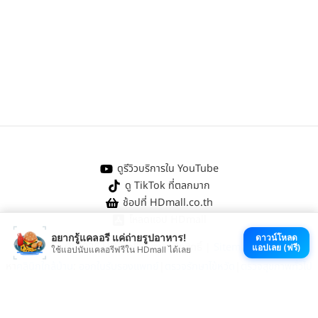
ดูรีวิวบริการใน YouTube
ดู TikTok ที่ตลกมาก
ช้อปที่ HDmall.co.th
โหลดแอป HDmall
อยากรู้แคลอรี แค่ถ่ายรูปอาหาร!
ดาวน์โหลด
@ 2026 HDmall | สงวนลิขสิทธิ์ |
Sitemap
แอปเลย (ฟรี)
ใช้แอปนับแคลอรีฟรีใน HDmall ได้เลย
หา
คลินิกใกล้บ้าน
:
ออกใบรับรองแพทย์
|
ตรวจรักษาไข้หวัด
|
ตรวจสุขภาพทั่วไป