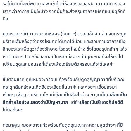
รอไม่นานก็จะมีพยาบาลพาเข้าไปที่ห้องตรวจและสอบถามอาการของ
เราค่ะว่าอาการเป็นไงบ้าง จากนั้นก็จะส่งสรุปอาการให้คุณหมอดูอีกที
นึง
คุณหมอจะเข้ามาตรวจวัดชีพจร (จับแมะ) ตรวจเช็กจับเส้น จับกระดูก
บริเวณสันหลังดูว่าตรงไหนกดได้มากได้น้อย และสอบถามอาการเชิง
ลึกของเราเพื่อดูว่าต้องรักษาอะไรตรงไหนบ้าง ซึ่งโดยสรุปหลักๆ แล้ว
เรามีอาการปวดหลังและคอเป็นหลักค่ะ จากนั้นคุณหมอก็จะให้เราไป
เปลี่ยนชุดและนอนรอที่เตียงเพื่อเตรียมตัวครอบแก้วได้เลยค่ะ
ขั้นตอนแรก คุณหมอจะครอบแก้วพร้อมกับดูดสุญญากาศที่บริเวณ
กระดูกสันหลังจนเกิดสีของเลือดขึ้นมาค่ะ และค่อยๆ เลื่อนลงมา
เรื่อยๆ เพื่อดูว่าบริเวณไหนมีเลือดเป็นสีอะไรบ้าง ถ้าจุดนั้นมี
เลือดเป็น
สีคล้ำหรือม่วงแสดงว่ามีปัญหามาก
แต่ถ้า
เลือดเป็นสีแดงก็ปกติดี
ไม่มีอะไรค่ะ
ต่อมาคุณหมอจะวางแก้วพร้อมกับดูดสุญญากาศตามจุดต่างๆ ที่มี