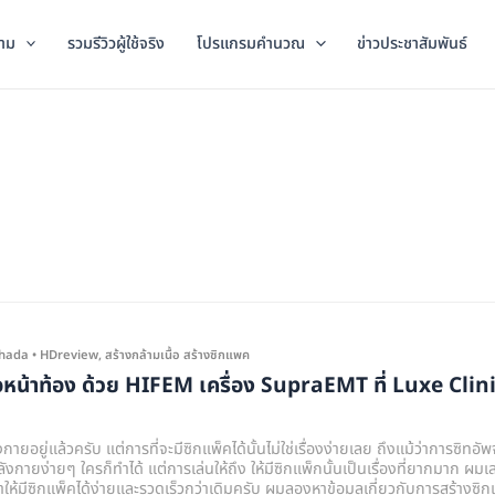
าม
รวมรีวิวผู้ใช้จริง
โปรแกรมคำนวณ
ข่าวประชาสัมพันธ์
chada
•
HDreview
,
สร้างกล้ามเนื้อ สร้างซิกแพค
นื้อหน้าท้อง ด้วย HIFEM เครื่อง SupraEMT ที่ Luxe Clin
ยอยู่แล้วครับ แต่การที่จะมีซิกแพ็คได้นั้นไม่ใช่เรื่องง่ายเลย ถึงแม้ว่าการซิทอัพ
งกายง่ายๆ ใครก็ทำได้ แต่การเล่นให้ถึง ให้มีซิกแพ็กนั้นเป็นเรื่องที่ยากมาก ผมเ
ำให้มีซิกแพ็คได้ง่ายและรวดเร็วกว่าเดิมครับ ผมลองหาข้อมูลเกี่ยวกับการสร้างซิก