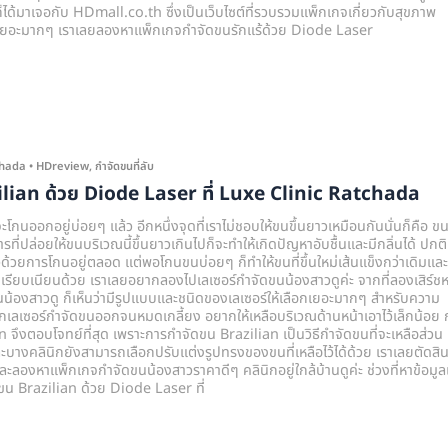
็ได้มาเจอกับ HDmall.co.th ซึ่งเป็นเว็บไซต์ที่รวบรวมแพ็กเกจเกี่ยวกับสุขภาพ
เยอะมากๆ เราเลยลองหาแพ็กเกจกำจัดขนรักแร้ด้วย Diode Laser
chada
•
HDreview
,
กำจัดขนที่ลับ
zilian ด้วย Diode Laser ที่ Luxe Clinic Ratchada
โกนออกอยู่บ่อยๆ แล้ว อีกหนึ่งจุดที่เราไม่ชอบให้ขนขึ้นยาวเหมือนกันนั่นก็คือ ข
ที่ปล่อยให้ขนบริเวณนี้ขึ้นยาวเกินไปก็จะทำให้เกิดปัญหาอับชื้นและมีกลิ่นได้ ปกติ
้วยการโกนอยู่ตลอด แต่พอโกนขนบ่อยๆ ก็ทำให้ขนที่ขึ้นใหม่เส้นแข็งกว่าเดิมและ
ไม่เรียบเนียนด้วย เราเลยอยากลองไปเลเซอร์กำจัดขนน้องสาวดูค่ะ จากที่ลองเสิร์ช
นน้องสาวดู ก็เห็นว่ามีรูปแบบและชนิดของเลเซอร์ให้เลือกเยอะมากๆ สำหรับความ
กเลเซอร์กำจัดขนออกจนหมดเกลี้ยง อยากให้เหลือบริเวณด้านหน้าเอาไว้เล็กน้อย 
จึงตอบโจทย์ที่สุด เพราะการกำจัดขน Brazilian เป็นวิธีกำจัดขนที่จะเหลือส่วน
ละบางคลินิกยังสามารถเลือกปรับแต่งรูปทรงของขนที่เหลือไว้ได้ด้วย เราเลยตัดสิ
ละลองหาแพ็กเกจกำจัดขนน้องสาวราคาดีๆ คลินิกอยู่ใกล้บ้านดูค่ะ ช่วงที่หาข้อมูล
ดขน Brazilian ด้วย Diode Laser ที่