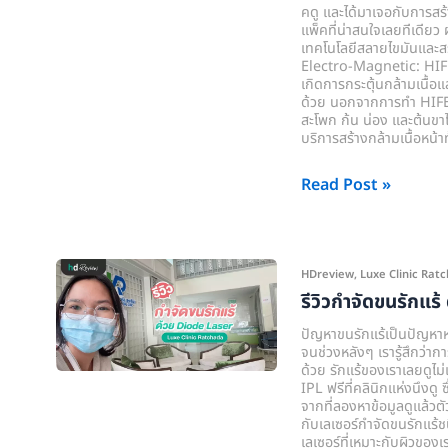
ท้อง
คดู และได้มาเจอกับการสร้
ด้วย
แพ็คที่น่าสนใจเลยทีเดียว
เทคโนโลยีสลายไขมันและสร
HIFEM
Electro-Magnetic: HIFEM)
เครื่อง
เกิดการกระตุ้นกล้ามเนื้อ
ด้วย นอกจากการทำ HIFEM 
SupraEMT
สะโพก ก้น น่อง และต้นขา
ที่
บริการสร้างกล้ามเนื้อหน้า
Luxe
Clinic
Read Post »
Ratchada
รีวิว
HDreview
,
Luxe Clinic Rat
กำจัด
รีวิวกำจัดขนรักแร
ขน
ปัญหาขนรักแร้เป็นปัญหาหน
รักแร้
จนช่วงหลังๆ เรารู้สึกว่าก
ด้วย รักแร้ของเราเลยดูไม
ด้วย
IPL ฟรีที่คลินิกแห่งนึงดู
Diode
จากที่ลองหาข้อมูลดูแล้วต
กับเลเซอร์กำจัดขนรักแร้ชนิ
Laser
เลเซอร์ที่เหมาะกับผิวของ