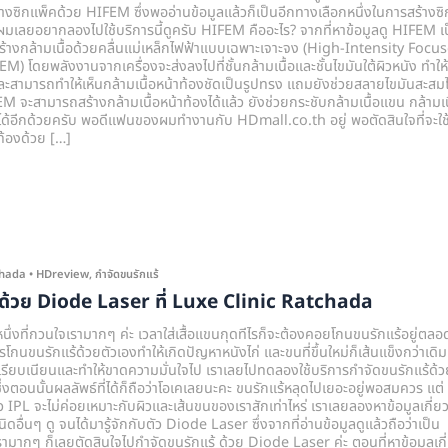
างซิกแพ็คด้วย HIFEM ซึ่งพออ่านข้อมูลแล้วก็เป็นอีกทางเลือกหนึ่งในการสร้างซิ
 ผมเลยอยากลองไปใช้บริการนี้ดูครับ HIFEM คืออะไร? จากที่หาข้อมูลดู HIFEM เ
้างกล้ามเนื้อด้วยคลื่นแม่เหล็กไฟฟ้าแบบเฉพาะเจาะจง (High-Intensity Focu
 โดยพลังงานจากเครื่องจะส่งลงไปที่ชั้นกล้ามเนื้อและชั้นไขมันใต้ผิวหนัง ทำให้
และสามารถทำให้เห็นกล้ามเนื้อหน้าท้องชัดเป็นรูปทรง แถมยังช่วยสลายไขมันสะสมไ
จะสามารถสร้างกล้ามเนื้อหน้าท้องได้แล้ว ยังช่วยกระชับกล้ามเนื้อแขน กล้ามเน
ได้อีกด้วยครับ พอดีแฟนของผมทำงานกับ HDmall.co.th อยู่ พอตัดสินใจที่จะใช
ท้องด้วย […]
chada
•
HDreview
,
กำจัดขนรักแร้
้ ด้วย Diode Laser ที่ Luxe Clinic Ratchada
ึ่งที่กวนใจเรามากๆ ค่ะ เวลาใส่เสื้อแขนกุดทีไรก็จะต้องคอยโกนขนรักแร้อยู่ตลอ
ารโกนขนรักแร้ด้วยตัวเองทำให้เกิดปัญหาหนังไก่ และขนที่ขึ้นใหม่ก็เส้นแข็งกว่าเดิม
่เรียบเนียนและทำให้ขาดความมั่นใจไป เราเลยไปทดลองใช้บริการกำจัดขนรักแร้ด้ว
 ซึ่งตอนนั้นผลลัพธ์ที่ได้ก็ถือว่าโอเคเลยนะคะ ขนรักแร้หลุดไปเยอะอยู่พอสมควร แต่
ัว IPL จะไม่ค่อยเหมาะกับผิวและเส้นขนของเราสักเท่าไหร่ เราเลยลองหาข้อมูลเกี่ย
ดอื่นๆ ดู จนได้มารู้จักกับตัว Diode Laser ซึ่งจากที่อ่านข้อมูลดูแล้วถือว่าเป็น
เรามากๆ ก็เลยตัดสินใจไปกำจัดขนรักแร้ ด้วย Diode Laser ค่ะ ตอนที่หาข้อมูลเกี