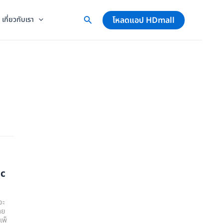
โหลดแอป HDmall
เกี่ยวกับเรา
ic
จะ
ลย
แพ็