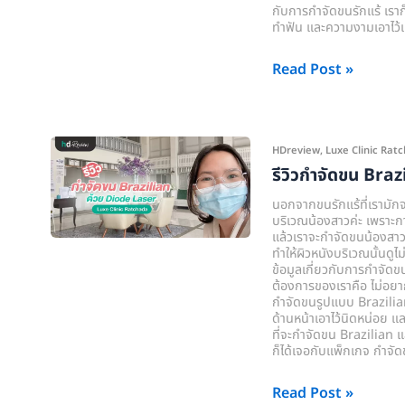
ที่
กับการกำจัดขนรักแร้ เราก
Luxe
ทำฟัน และความงามเอาไว้
Clinic
Read Post »
Ratchada
รีวิว
HDreview
,
Luxe Clinic Rat
กำจัด
รีวิวกำจัดขน Bra
ขน
นอกจากขนรักแร้ที่เรามักจะ
Brazilian
บริเวณน้องสาวค่ะ เพราะการ
แล้วเราจะกำจัดขนน้องสาวด
ด้วย
ทำให้ผิวหนังบริเวณนั้นดู
Diode
ข้อมูลเกี่ยวกับการกำจัดข
ต้องการของเราคือ ไม่อยา
Laser
กำจัดขนรูปแบบ Brazilian 
ที่
ด้านหน้าเอาไว้นิดหน่อย แ
Luxe
ที่จะกำจัดขน Brazilian แ
ก็ได้เจอกับแพ็กเกจ กำจั
Clinic
Ratchada
Read Post »