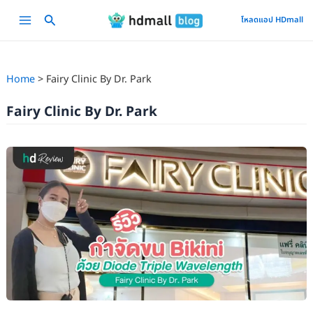
Skip
Main
โหลดแอป HDmall
to
Menu
content
Home
Fairy Clinic By Dr. Park
Fairy Clinic By Dr. Park
รีวิว
กำจัด
ขน
Bikini
ด้วย
Diode
Triple
Wavelength
ที่