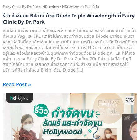
Fairy
Fairy Clinic By Dr. Park
,
HDreview
•
HDreview
,
กำจัดขนที่ลับ
Clinic
รีวิว กำจัดขน Bikini ด้วย Diode Triple Wavelength ที่ Fairy
By
Clinic By Dr. Park
Dr.
เรามีขนบนร่างกายค่อนข้างเยอะค่ะ ก่อนหน้านี้เคยเลเซอร์กำจัดขนมาบ้างแล้ว
Park
ทั้งแบบ Yag และ IPL แต่ยังไม่เคยลองกำจัดขนด้วย Diode มาก่อน เห็นว่า
เลเซอร์ชนิดนี้ค่อนข้างอ่อนโยนเหมาะกับทุกสภาพผิว และมีประสิทธิภาพที่ดี เรา
เลยสนใจอยากลองดูค่ะ ปกติเราใช้บริการกับทาง HDmall.co.th เป็นประจำ
อยู่แล้ว ครั้งนี้เลยลองเข้าไปดูแพ็กเกจกำจัดขนด้วย Diode ดูค่ะ และก็ได้เจอ
แพ็กเกจของ Fairy Clinic By Dr. Park ซึ่งเป็นคลินิกที่น่าสนใจที่สำคัญมี
สาขาใกล้บ้านด้วย เลยตัดสินใจเลือกทำที่นี่ค่ะ สำหรับแพ็กเกจที่เราเลือกใช้
บริการก็คือ กำจัดขน Bikini ด้วย Diode […]
Read Post »
รีวิว
กำจัด
ขน
รักแร้
และ
กำจัด