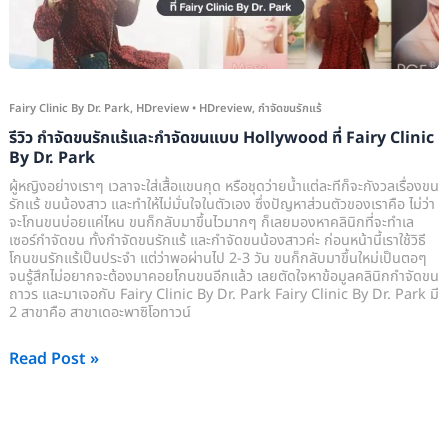
ขน
แบบ
Hollywood
ที่
Fairy Clinic By Dr. Park
,
HDreview
•
HDreview
,
กำจัดขนรักแร้
Fairy
รีวิว กำจัดขนรักแร้และกำจัดขนแบบ Hollywood ที่ Fairy Clinic
Clinic
By Dr. Park
By
ผู้หญิงอย่างเราๆ เวลาจะใส่เสื้อแขนกุด หรือชุดว่ายน้ำแต่ละทีก็จะกังวลเรื่องขน
Dr.
รักแร้ ขนน้องสาว และทำให้ไม่มั่นใจในตัวเอง ซึ่งปัญหาส่วนตัวของเราคือ ไม่ว่า
จะโกนขนบ่อยแค่ไหน ขนก็กลับมาขึ้นไวมากๆ ก็เลยมองหาคลินิกที่จะทำเล
Park
เซอร์กำจัดขน ทั้งกำจัดขนรักแร้ และกำจัดขนน้องสาวค่ะ ก่อนหน้านี้เราใช้วิธี
โกนขนรักแร้เป็นประจำ แต่ว่าพอผ่านไป 2-3 วัน ขนก็กลับมาขึ้นใหม่เป็นตอๆ
จนรู้สึกไม่อยากจะต้องมาคอยโกนขนอีกแล้ว เลยตัดใจหาข้อมูลคลินิกกำจัดขน
ถาวร และมาเจอกับ Fairy Clinic By Dr. Park Fairy Clinic By Dr. Park มี
2 สาขาคือ สาขาเดอะพาซิโอทาวน์
Read Post »