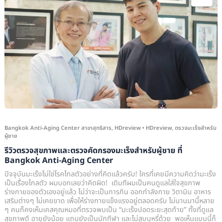
สุขภาพ
และ
ตรวจ
คัด
กรอง
มะเร็ง
สำหรับ
ผู้ชาย
ที่
Bangkok
Bangkok Anti-Aging Center สาขาสุทธิสาร
,
HDreview
•
HDreview
,
ตรวจมะเร็งสำหรับ
ผู้ชาย
Anti-
รีวิวตรวจสุขภาพและตรวจคัดกรองมะเร็งสำหรับผู้ชาย ที่
Aging
Bangkok Anti-Aging Center
Center
ปัจจุบันมะเร็งไม่ใช่โรคไกลตัวอย่างที่คิดแล้วครับ! ใครที่เคยมีความคิดว่ามะเร็ง
เป็นเรื่องไกลตัว ผมบอกเลยว่าคิดผิด! เดิมทีผมเป็นคนดูแลใส่ใจสุขภาพ
ร่างกายของตัวเองอยู่แล้ว ไม่ว่าจะเป็นการกิน ออกกำลังกาย วิตามิน อาหาร
เสริมต่างๆ ไม่เคยขาด เพื่อให้ร่างกายแข็งแรงอยู่ตลอดครับ ไม่นานมานี้หลาย
ๆ คนก็คงเห็นเคสคุณหมอที่ตรวจพบเป็น “มะเร็งปอดระยะสุดท้าย” ทั้งที่ดูแล
สุขภาพดี อายุยังน้อย แถมยังเป็นนักกีฬา และไม่สูบบุหรี่ด้วย พอเห็นแบบนี้ก็