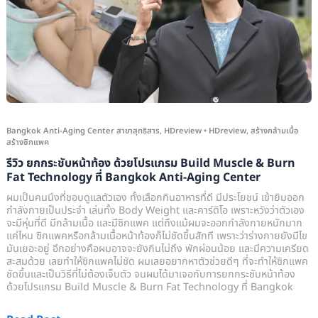
ท้อง
ด้วย
โปรแกรม
Build
Muscle
&
Burn
Fat
Bangkok Anti-Aging Center สาขาสุทธิสาร
,
HDreview
•
HDreview
,
สร้างกล้ามเนื้อ
สร้างซิกแพค
Technology
รีวิว ยกกระชับหน้าท้อง ด้วยโปรแกรม Build Muscle & Burn
ที่
Fat Technology ที่ Bangkok Anti-Aging Center
Bangkok
ผมเป็นคนนึงที่ชอบดูแลตัวเอง ทั้งเลือกกินอาหารที่ดี มีประโยชน์ เข้ายิมออก
Anti-
กำลังกายเป็นประจำ เล่นทั้ง Body Weight และคาร์ดิโอ เพราะหวังว่าตัวเอง
Aging
จะมีหุ่นที่ดี มีกล้ามเนื้อ และมีซิกแพค แต่ถึงแม้ผมจะออกกำลังกายหนักมาก
แค่ไหน ซิกแพคหรือกล้ามเนื้อหน้าท้องก็ไม่ชัดขึ้นสักที เพราะว่าร่างกายยังมีไข
Center
มันเยอะอยู่ อีกอย่างคือผมอาจจะยังกินไม่ถึง พักผ่อนน้อย และมีความเครียด
สะสมด้วย เลยทำให้ซิกแพคไม่ชัด ผมเลยอยากหาตัวช่วยดีๆ ที่จะทำให้ซิกแพค
ชัดขึ้นและเป็นวิธีที่ไม่ต้องเจ็บตัว จนผมได้มาเจอกับการยกกระชับหน้าท้อง
ด้วยโปรแกรม Build Muscle & Burn Fat Technology ที่ Bangkok