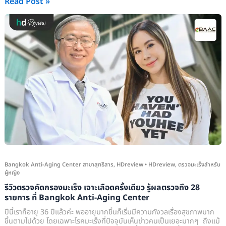
Read Post »
รีวิว
ตรวจ
คัด
กรอง
มะเร็ง
เจาะ
เลือด
ครั้ง
เดียว
รู้
ผล
ตรวจ
Bangkok Anti-Aging Center สาขาสุทธิสาร
,
HDreview
•
HDreview
,
ตรวจมะเร็งสำหรับ
ผู้หญิง
ถึง
รีวิวตรวจคัดกรองมะเร็ง เจาะเลือดครั้งเดียว รู้ผลตรวจถึง 28
28
รายการ ที่ Bangkok Anti-Aging Center
รายการ
ปีนี้เราก็อายุ 36 ปีแล้วค่ะ พออายุมากขึ้นก็เริ่มมีความกังวลเรื่องสุขภาพมาก
ที่
ขึ้นตามไปด้วย โดยเฉพาะโรคมะเร็งที่ปัจจุบันเห็นข่าวคนเป็นเยอะมากๆ ถึงแม้