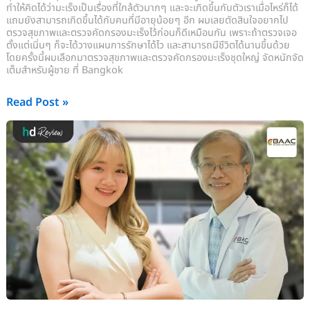
ทำให้คิดได้ว่ามะเร็งเป็นเรื่องที่ใกล้ตัวมากๆ และจะเกิดขึ้นกับตัวเราเมื่อไหร่ก็ได้
แถมยังสามารถเกิดขึ้นได้กับคนที่มีอายุน้อยๆ อีก ผมเลยตัดสินใจอยากไป
ตรวจสุขภาพและตรวจคัดกรองมะเร็งไว้ก่อนก็ดีเหมือนกัน เพราะถ้าตรวจเจอ
ตั้งแต่เนิ่นๆ ก็จะได้วางแผนการรักษาได้ไว และสามารถมีชีวิตได้นานขึ้นด้วย
โดยครั้งนี้ผมเลือกมาตรวจสุขภาพและตรวจคัดกรองมะเร็งชุดใหญ่ จัดหนักจัด
เต็มสำหรับผู้ชาย ที่ Bangkok
Read Post »
รีวิว
ตรวจ
สุขภาพ
และ
ตรวจ
คัด
กรอง
มะเร็ง
สำหรับ
ผู้
หญิง