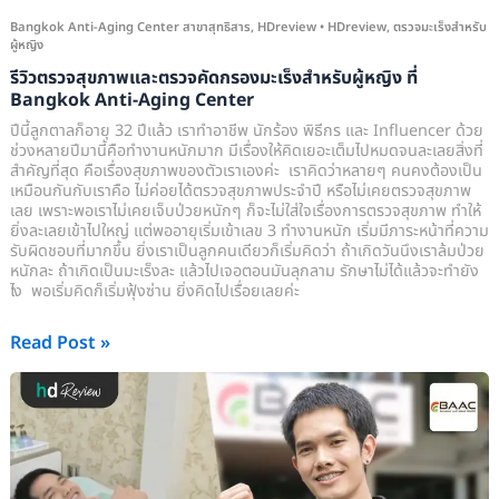
ที่
Bangkok Anti-Aging Center สาขาสุทธิสาร
,
HDreview
•
HDreview
,
ตรวจมะเร็งสำหรับ
ผู้หญิง
Bangkok
รีวิวตรวจสุขภาพและตรวจคัดกรองมะเร็งสำหรับผู้หญิง ที่
Anti-
Bangkok Anti-Aging Center
Aging
ปีนี้ลูกตาลก็อายุ 32 ปีแล้ว เราทำอาชีพ นักร้อง พิธีกร และ Influencer ด้วย
Center
ช่วงหลายปีมานี้คือทำงานหนักมาก มีเรื่องให้คิดเยอะเต็มไปหมดจนละเลยสิ่งที่
สำคัญที่สุด คือเรื่องสุขภาพของตัวเราเองค่ะ เราคิดว่าหลายๆ คนคงต้องเป็น
เหมือนกันกับเราคือ ไม่ค่อยได้ตรวจสุขภาพประจำปี หรือไม่เคยตรวจสุขภาพ
เลย เพราะพอเราไม่เคยเจ็บป่วยหนักๆ ก็จะไม่ใส่ใจเรื่องการตรวจสุขภาพ ทำให้
ยิ่งละเลยเข้าไปใหญ่ แต่พออายุเริ่มเข้าเลข 3 ทำงานหนัก เริ่มมีภาระหน้าที่ความ
รับผิดชอบที่มากขึ้น ยิ่งเราเป็นลูกคนเดียวก็เริ่มคิดว่า ถ้าเกิดวันนึงเราล้มป่วย
หนักละ ถ้าเกิดเป็นมะเร็งละ แล้วไปเจอตอนมันลุกลาม รักษาไม่ได้แล้วจะทำยัง
ไง พอเริ่มคิดก็เริ่มฟุ้งซ่าน ยิ่งคิดไปเรื่อยเลยค่ะ
Read Post »
รีวิว
ยก
กระชับ
หน้า