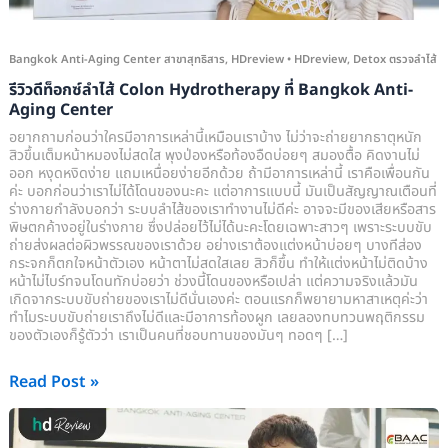
Bangkok
Anti-
Aging
Bangkok Anti-Aging Center สาขาสุทธิสาร
,
HDreview
•
HDreview
,
Detox ตรวจลำไส้
Center
รีวิวดีท็อกซ์ลำไส้ Colon Hydrotherapy ที่ Bangkok Anti-
Aging Center
อยากถามก่อนว่าใครมีอาการเหล่านี้เหมือนเราบ้าง ไม่ว่าจะถ่ายยากธาตุหนัก
สิวขึ้นเต็มหน้าหมองไม่สดใส พุงป่องหรือท้องอืดบ่อยๆ สมองตื้อ คิดงานไม่
ออก หงุดหงิดง่าย แถมเหนื่อยง่ายอีกด้วย ถ้ามีอาการเหล่านี้ เราคือเพื่อนกัน
ค่ะ บอกก่อนว่าเราไม่ได้โดนของนะคะ แต่อาการแบบนี้ มันเป็นสัญญาณเตือนที่
ร่างกายกำลังบอกว่า ระบบลำไส้ของเราทำงานไม่ดีค่ะ อาจจะมีของเสียหรือสาร
พิษตกค้างอยู่ในร่างกาย ซึ่งปล่อยไว้ไม่ได้นะคะโดยเฉพาะสาวๆ เพราะระบบขับ
ถ่ายส่งผลต่อผิวพรรณของเราด้วย อย่างเราต้องแต่งหน้าบ่อยๆ บางทีส่อง
กระจกก็ตกใจหน้าตัวเอง หน้าตาไม่สดใสเลย สิวก็ขึ้น ทำให้แต่งหน้าไม่ติดบ้าง
หน้าไม่ไบร์ทจนโดนทักบ่อยว่า ช่วงนี้โดนของหรือเปล่า แต่ความจริงแล้วมัน
เกิดจากระบบขับถ่ายของเราไม่ดีนั่นเองค่ะ ตอนแรกก็พยายามหาสาเหตุค่ะว่า
ทำไมระบบขับถ่ายเราถึงไม่ดีและมีอาการท้องผูก เลยลองทบทวนพฤติกรรม
ของตัวเองก็รู้ตัวว่า เราเป็นคนที่ชอบทานของมันๆ ทอดๆ […]
Read Post »
รีวิว
ตรวจ