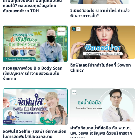
ผ่าฟันคุดเจ็บไหม? ฟันคุดแบบไหน
ถอนได้? ตอบครบทุกข้อมูลโดย
วีเนียร์คืออะไร ราคาเท่าไหร่ ทำแล้ว
ทันตแพทย์จาก TDH
ฟันขาวถาวรมั้ย?
ฉีดฟิลเลอร์ปากทำไมต้องที่ Sowon
ตรวจสุขภาพด้วย Bio Body Scan
Clinic?
เช็กปัญหาการทำงานของระบบใน
ร่างกาย
ผ่าตัดก้อนถุงน้ำที่ข้อมือ กับ พ.ต.ต.
จัดฟันใส Selfie (เซลฟี่) อีกทางเลือก
นพ. วรพล เจริญพร ด้วยบริการจาก
ในการจัดฟันใสที่สะดวกสบาย