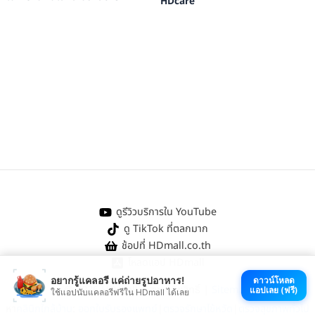
HDcare
ดูรีวิวบริการใน YouTube
ดู TikTok ที่ตลกมาก
ช้อปที่ HDmall.co.th
โหลดแอป HDmall
อยากรู้แคลอรี แค่ถ่ายรูปอาหาร!
ดาวน์โหลด
@ 2026 HDmall | สงวนลิขสิทธิ์ |
Sitemap
แอปเลย (ฟรี)
ใช้แอปนับแคลอรีฟรีใน HDmall ได้เลย
หา
คลินิกใกล้บ้าน
:
ออกใบรับรองแพทย์
|
ตรวจรักษาไข้หวัด
|
ตรวจสุขภาพทั่วไป