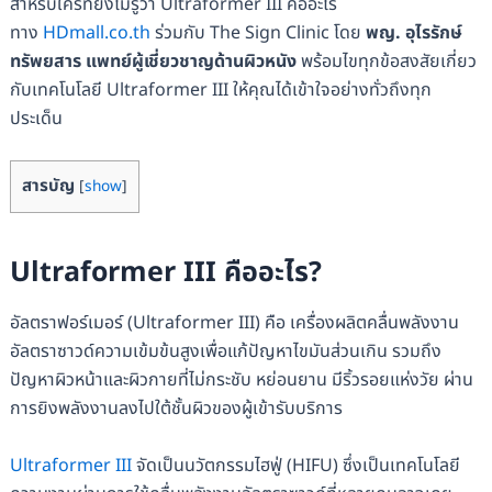
สำหรับใครที่ยังไม่รู้ว่า Ultraformer III คืออะไร
ทาง
HDmall.co.th
ร่วมกับ The Sign Clinic โดย
พญ. อุไรรักษ์
ทรัพยสาร แพทย์ผู้เชี่ยวชาญด้านผิวหนัง
พร้อมไขทุกข้อสงสัยเกี่ยว
กับเทคโนโลยี Ultraformer III ให้คุณได้เข้าใจอย่างทั่วถึงทุก
ประเด็น
สารบัญ
[
show
]
Ultraformer III คืออะไร?
อัลตราฟอร์เมอร์ (Ultraformer III) คือ เครื่องผลิตคลื่นพลังงาน
อัลตราซาวด์ความเข้มข้นสูงเพื่อแก้ปัญหาไขมันส่วนเกิน รวมถึง
ปัญหาผิวหน้าและผิวกายที่ไม่กระชับ หย่อนยาน มีริ้วรอยแห่งวัย ผ่าน
การยิงพลังงานลงไปใต้ชั้นผิวของผู้เข้ารับบริการ
Ultraformer III
จัดเป็นนวัตกรรมไฮฟู่ (HIFU) ซึ่งเป็นเทคโนโลยี