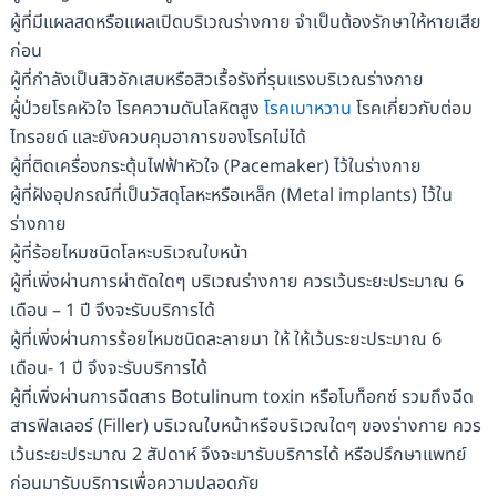
ผู้ที่มีแผลสดหรือแผลเปิดบริเวณร่างกาย จำเป็นต้องรักษาให้หายเสีย
ก่อน
ผู้ที่กำลังเป็นสิวอักเสบหรือสิวเรื้อรังที่รุนแรงบริเวณร่างกาย
ผู้่ป่วยโรคหัวใจ โรคความดันโลหิตสูง
โรคเบาหวาน
โรคเกี่ยวกับต่อม
ไทรอยด์ และยังควบคุมอาการของโรคไม่ได้
ผู้ที่ติดเครื่องกระตุ้นไฟฟ้าหัวใจ (Pacemaker) ไว้ในร่างกาย
ผู้ที่ฝังอุปกรณ์ที่เป็นวัสดุโลหะหรือเหล็ก (Metal implants) ไว้ใน
ร่างกาย
ผู้ที่ร้อยไหมชนิดโลหะบริเวณใบหน้า
ผู้ที่เพิ่งผ่านการผ่าตัดใดๆ บริเวณร่างกาย ควรเว้นระยะประมาณ 6
เดือน – 1 ปี จึงจะรับบริการได้
ผู้ที่เพิ่งผ่านการร้อยไหมชนิดละลายมา ให้ ให้เว้นระยะประมาณ 6
เดือน- 1 ปี จึงจะรับบริการได้
ผู้ที่เพิ่งผ่านการฉีดสาร Botulinum toxin หรือโบท็อกซ์ รวมถึงฉีด
สารฟิลเลอร์ (Filler) บริเวณใบหน้าหรือบริเวณใดๆ ของร่างกาย ควร
เว้นระยะประมาณ 2 สัปดาห์ จึงจะมารับบริการได้ หรือปรึกษาแพทย์
ก่อนมารับบริการเพื่อความปลอดภัย