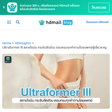
รับส่วนลด 200 บ. เพียงโหลดแอป HDmall ครั้งแรก
×
โหลดเลย
พร้อมรับสิทธิประโยชน์มากมาย
Skip
Main
โหลดแอป HDmall
to
Menu
content
Home
HDinsights
Ultraformer lll สลายไขมัน กระชับสัดส่วน ตอบครบทุกคำถามโดยแพทย์ผู้เชี่ยวชาญ