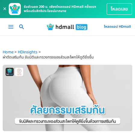
รับส่วนลด 200 บ. เพียงโหลดแอป HDmall ครั้งแรก
×
โหลดเลย
พร้อมรับสิทธิประโยชน์มากมาย
Skip
Main
โหลดแอป HDmall
to
Menu
content
Home
HDinsights
ผ่าตัดเสริมก้น ขับมิติและทรวงทรงของส่วนสะโพกให้ดูดียิ่งขึ้น