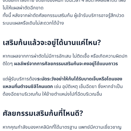
งดออกกำลังกาย งดยกของหนัก เป็นเวลา 4 สัปดาห์หลังผ่าตัด เพื่อ
ไม่ให้แผลผ่าตัดฉีกขาด
ทั้งนี้ หลังจากผ่าตัดศัลยกรรมเสริมก้น ผู้เข้ารับบริการอาจรู้สึกปวด
ระบมแผลหรือเดินไม่สะดวกได้บ้าง
เสริมก้นแล้วจะอยู่ได้นานแค่ไหน?
หากแผลจากการผ่าตัดไม่มีการอักเสบ ไม่ติดเชื้อ หรือเกิดความผิดปก
ติใดๆ
ผลลัพธ์จากการศัลยกรรมเสริมก้นจะคงอยู่ได้แบบถาวร
แต่ผู้รับบริการต้อง
ระมัดระวังอย่าให้ก้นได้รับบาดเจ็บหรือโดนของ
แหลมทิ่มตำจนซิลิโคนแตก
เช่น อุบัติเหตุ เข็มฉีดยา ซึ่งหากจำเป็น
ต้องฉีดยาบริเวณก้น ให้ย้ายตำแหน่งไปที่ฉีดบริเวณอื่น
ศัลยกรรมเสริมก้นที่ไหนดี?
หากคุณกำลังมองหาคลินิกที่ได้มาตรฐาน แพทย์มีความเชี่ยวชาญ