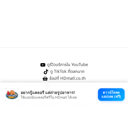
ดูรีวิวบริการใน YouTube
ดู TikTok ที่ตลกมาก
ช้อปที่ HDmall.co.th
โหลดแอป HDmall
อยากรู้แคลอรี แค่ถ่ายรูปอาหาร!
ดาวน์โหลด
@ 2026 HDmall | สงวนลิขสิทธิ์ |
Sitemap
แอปเลย (ฟรี)
ใช้แอปนับแคลอรีฟรีใน HDmall ได้เลย
หา
คลินิกใกล้บ้าน
:
ออกใบรับรองแพทย์
|
ตรวจรักษาไข้หวัด
|
ตรวจสุขภาพทั่วไป