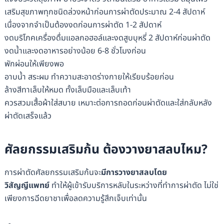
เสริมสุขภาพทุกชนิดล่วงหน้าก่อนการผ่าตัดประมาณ 2-4 สัปดาห์
เนื่องจากจำเป็นต้องงดก่อนการผ่าตัด 1-2 สัปดาห์
งดบริโภคเครื่องดื่มแอลกอฮอล์และงดสูบบุหรี่ 2 สัปดาห์ก่อนผ่าตัด
งดน้ำและงดอาหารอย่างน้อย 6-8 ชั่วโมงก่อน
พักผ่อนให้เพียงพอ
อาบน้ำ สระผม ทำความสะอาดร่างกายให้เรียบร้อยก่อน
ล้างสีทาเล็บให้หมด ทั้งเล็บมือและเล็บเท้า
ควรสวมเสื้อผ้าใส่สบาย เหมาะต่อการถอดก่อนผ่าตัดและใส่กลับหลัง
ผ่าตัดเสร็จแล้ว
ศัลยกรรมเสริมก้น ต้องวางยาสลบไหม?
การผ่าตัดศัลยกรรมเสริมก้นจะ
มีการวางยาสลบโดย
วิสัญญีแพทย์
ทำให้ผู้เข้ารับบริการหลับในระหว่างที่ทำการผ่าตัด ไม่ใช่
เพียงการฉีดยาชาเพื่อลดความรู้สึกเจ็บเท่านั้น