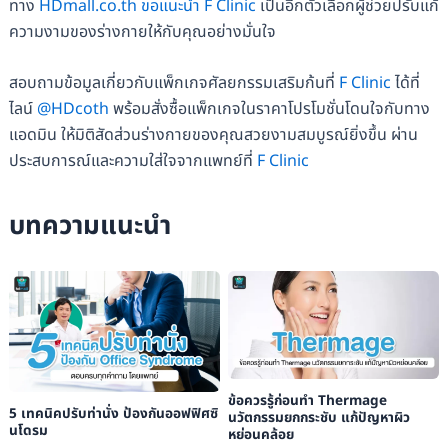
ทาง
HDmall.co.th ขอแนะนำ F Clinic
เป็นอีกตัวเลือกผู้ช่วยปรับแก้
ความงามของร่างกายให้กับคุณอย่างมั่นใจ
สอบถามข้อมูลเกี่ยวกับแพ็กเกจศัลยกรรมเสริมก้นที่
F Clinic
ได้ที่
ไลน์
@HDcoth
พร้อมสั่งซื้อแพ็กเกจในราคาโปรโมชั่นโดนใจกับทาง
แอดมิน ให้มิติสัดส่วนร่างกายของคุณสวยงามสมบูรณ์ยิ่งขึ้น ผ่าน
ประสบการณ์และความใส่ใจจากแพทย์ที่
F Clinic
บทความแนะนำ
ข้อควรรู้ก่อนทำ Thermage
5 เทคนิคปรับท่านั่ง ป้องกันออฟฟิศซิ
นวัตกรรมยกกระชับ แก้ปัญหาผิว
นโดรม
หย่อนคล้อย