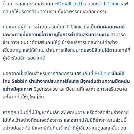
ด้านการศัลยกรรมเสริมก้น
HDmall.co.th
ขอแนะนำ
F Clinic
เอฟ
คลินิกให้บริการด้านความงามทั้งผิวพรรณและศัลยกรรม
ทีมแพทย์ผู้ทำการผ่าตัดเสริมก้นที่ F Clinic ยังเป็น
ทีมศัลยแพทย์
เฉพาะทางที่มีความเชี่ยวชาญในการผ่าตัดเสริมความงาม
สามารถ
ช่วยวางแผนผ่าตัดเสริมก้นให้ผู้เข้ารับบริการแต่ละท่านได้อย่าง
เชี่ยวชาญ และให้คำแนะนำในการเลือกขนาดของซิลิโคนได้ตามโจทย์ที่
ผู้เข้ารับบริการอยากได้
นอกจากนี้ซิลิโคนสำหรับการศัลยกรรมเสริมก้นที่
F Clinic
เป็นซิลิ
โคน Sebbin นำเข้าจากประเทศฝรั่งเศส มีจุดเด่นด้านความยืดหยุ่น
อย่างมีคุณภาพ
มีรูปทรงสวย และมีขนาดที่เหมาะต่อการเสริมขนาด
สะโพก/ก้นให้ดูใหญ่ขึ้น
หากคุณเป็นผู้ที่มีปัญหาก้นเล็ก สะโพกไม่ผาย หรือตัวสัดส่วนร่างกาย
ไม่โค้งเว้าอย่างที่ตนเองต้องการ และอยากปรับมิติร่างกายในส่วนนี้
อย่างปลอดภัย มีแพทย์กับทีมเจ้าหน้าที่ผู้เชี่ยวชาญดูแลทุกขั้นตอน