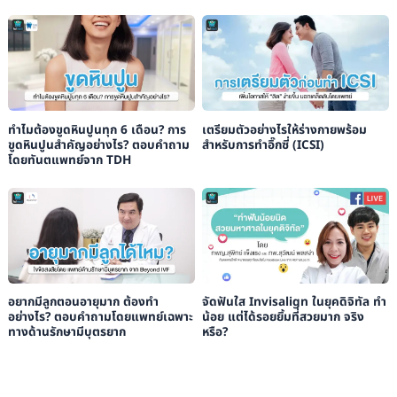
ทำไมต้องขูดหินปูนทุก 6 เดือน? การ
เตรียมตัวอย่างไรให้ร่างกายพร้อม
ขูดหินปูนสำคัญอย่างไร? ตอบคำถาม
สำหรับการทำอิ๊กซี่ (ICSI)
โดยทันตแพทย์จาก TDH
อยากมีลูกตอนอายุมาก ต้องทำ
จัดฟันใส Invisalign ในยุคดิจิทัล ทำ
อย่างไร? ตอบคำถามโดยแพทย์เฉพาะ
น้อย แต่ได้รอยยิ้มที่สวยมาก จริง
ทางด้านรักษามีบุตรยาก
หรือ?