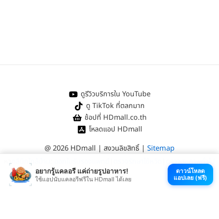
ดูรีวิวบริการใน YouTube
ดู TikTok ที่ตลกมาก
ช้อปที่ HDmall.co.th
โหลดแอป HDmall
@ 2026 HDmall | สงวนลิขสิทธิ์ |
Sitemap
หา
คลินิกใกล้บ้าน
:
ออกใบรับรองแพทย์
|
ตรวจรักษาไข้หวัด
|
ตรวจสุขภาพทั่วไป
อยากรู้แคลอรี แค่ถ่ายรูปอาหาร!
ดาวน์โหลด
แอปเลย (ฟรี)
ใช้แอปนับแคลอรีฟรีใน HDmall ได้เลย