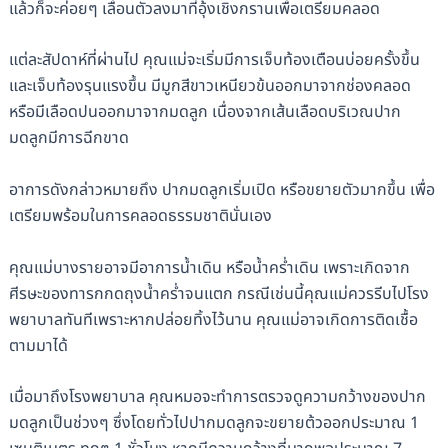
แล้วก็จะค่อยๆ เลื่อนตัวลงมาที่อุ้งเชิงกรานเพื่อเตรียมคลอด
แต่ละสัปดาห์ที่ผ่านไป คุณแม่จะเริ่มมีการเจ็บท้องเตือนบ่อยครั้งขึ้น
และเจ็บท้องรุนแรงขึ้น มีมูกสีขาวเหนียวข้นออกมาจากช่องคลอด
หรือมีเลือดปนออกมาจากมดลูก เนื่องจากเส้นเลือดบริเวณปาก
มดลูกมีการฉีกขาด
อาการดังกล่าวหมายถึง ปากมดลูกเริ่มเปิด หรือขยายตัวมากขึ้น เพื่อ
เตรียมพร้อมในการคลอดธรรมชาตินั่นเอง
คุณแม่บางรายอาจมีอาการน้ำเดิน หรือน้ำคร่ำเดิน เพราะเกิดจาก
ศีรษะของทารกกดถุงน้ำคร่ำจนแตก กรณีเช่นนี้คุณแม่ควรรีบไปโรง
พยาบาลทันทีเพราะหากปล่อยทิ้งไว้นาน คุณแม่อาจเกิดการติดเชื้อ
ตามมาได้
เมื่อมาถึงโรงพยาบาล คุณหมอจะทำการตรวจดูความกว้างของปาก
มดลูกเป็นช่วงๆ ซึ่งโดยทั่วไปปากมดลูกจะขยายต้วออกประมาณ 1