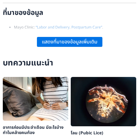
ที่มาของข้อมูล
Mayo Clinic:
“Labor and Delivery, Postpartum Care”
.
WebMD:
“Childbirth: The Stages of Delivery”
.
แสดงที่มาของข้อมูลเพิ่มเติม
Healthline Editorial Team:
“What to Expect During a Vaginal Delivery”
.
Judith A. Lothian:
“Why Natural Childbirth?”
.
บทความแนะนำ
Erica Hersh:
“What You Need to Know About Natural Birth”
.
อาการก่อนมีประจําเดือน มีอะไรบ้าง
ทำไมคล้ายคนท้อง
โลน (Pubic Lice)