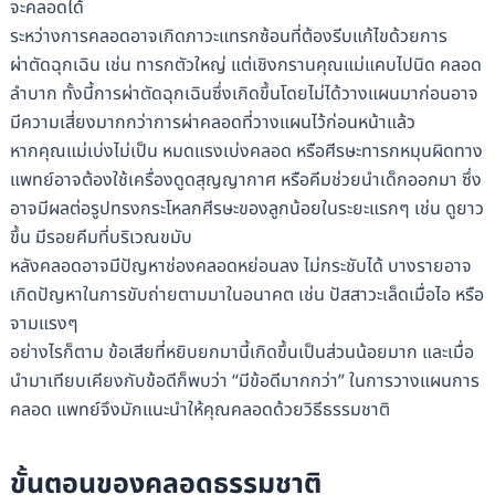
จะคลอดได้
ระหว่างการคลอดอาจเกิดภาวะแทรกซ้อนที่ต้องรีบแก้ไขด้วยการ
ผ่าตัดฉุกเฉิน เช่น ทารกตัวใหญ่ แต่เชิงกรานคุณแม่แคบไปนิด คลอด
ลำบาก ทั้งนี้การผ่าตัดฉุกเฉินซึ่งเกิดขึ้นโดยไม่ได้วางแผนมาก่อนอาจ
มีความเสี่ยงมากกว่าการผ่าคลอดที่วางแผนไว้ก่อนหน้าแล้ว
หากคุณแม่เบ่งไม่เป็น หมดแรงเบ่งคลอด หรือศีรษะทารกหมุนผิดทาง
แพทย์อาจต้องใช้เครื่องดูดสุญญากาศ หรือคีมช่วยนำเด็กออกมา ซึ่ง
อาจมีผลต่อรูปทรงกระโหลกศีรษะของลูกน้อยในระยะแรกๆ เช่น ดูยาว
ขึ้น มีรอยคีมที่บริเวณขมับ
หลังคลอดอาจมีปัญหาช่องคลอดหย่อนลง ไม่กระชับได้ บางรายอาจ
เกิดปัญหาในการขับถ่ายตามมาในอนาคต เช่น ปัสสาวะเล็ดเมื่อไอ หรือ
จามแรงๆ
อย่างไรก็ตาม ข้อเสียที่หยิบยกมานี้เกิดขึ้นเป็นส่วนน้อยมาก และเมื่อ
นำมาเทียบเคียงกับข้อดีก็พบว่า “มีข้อดีมากกว่า” ในการวางแผนการ
คลอด แพทย์จึงมักแนะนำให้คุณคลอดด้วยวิธีธรรมชาติ
ขั้นตอนของคลอดธรรมชาติ