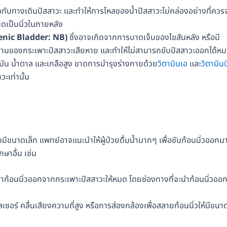
ดทับทางเดินปัสสาวะ และทำให้การไหลของน้ำปัสสาวะไม่คล่องอย่างที่ควร
ิดเป็นนิ่วในภายหลัง
nic Bladder: NB)
ซึ่งอาจเกิดจากการบาดเจ็บของไขสันหลัง หรือมี
นของกระเพาะปัสสาวะเสียหาย และทำให้ไม่สามารถขับปัสสาวะออกได้ห
มัน น้ำตาล และเกลือสูง ขาดการบำรุงร่างกายด้วย
วิตามินเอ
และ
วิตามินบ
วะเท่านั้น
วมีขนาดเล็ก แพทย์อาจแนะนำให้ผู้ป่วยดื่มน้ำมากๆ เพื่อขับก้อนนิ่วออกม
กษาอื่น เช่น
นำก้อนนิ่วออกจากกระเพาะปัสสาวะให้หมด โดยช่องทางที่จะนำก้อนนิ่วออก
ซอร์ คลื่นเสียงความถี่สูง หรือการส่องกล้องเพื่อสลายก้อนนิ่วให้มีขนา