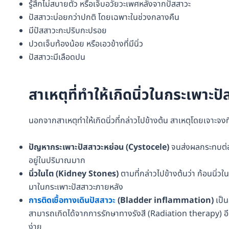
รู้สึกไม่สบายตัว หรือเจ็บอวัยวะเพศหลังจากปัสสาวะ
ปัสสาวะบ่อยกว่าปกติ โดยเฉพาะในช่วงกลางคืน
มีปัสสาวะกะปริบกะปรอย
ปวดเจ็บท้องน้อย หรือเอวข้างที่มีนิ่ว
ปัสสาวะมีเลือดปน
สาเหตุที่ทำให้เกิดนิ่วในกระเพาะป
นอกจากสาเหตุทำให้เกิดนิ่วที่กล่าวไปข้างต้น สาเหตุโดยเจาะจงที
ปัญหากระเพาะปัสสาวะหย่อน (Cystocele)
จนส่งผลกระทบต่อก
อยู่ในปริมาณมาก
นิ่วในไต (Kidney Stones)
ตามที่กล่าวไปข้างต้นว่า ก้อนนิ่วใน
มาในกระเพาะปัสสาวะภายหลัง
การติดเชื้อทางเดินปัสสาวะ
(Bladder inflammation)
เป็น
สามารถเกิดได้จากการรักษาทางรังสี (Radiation therapy) อีก
ง่าย