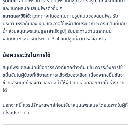
รูปแบบ
: สมุนไพรสด และสมุนไพรแคปซูล (สำเร็จรูป) มีทั้งชนิดเดี่ยว
และชนิดผสมกับสมุนไพรตัวอื่น ๆ
ขนาดและวิธีใช้
: แตกต่างกันออกไปตามรูปแบบของสมุนไพร รับ
ประทานหรือดื่มเอง เช่น ขิง อาจใช้เหง้าสดประมาณ 5 กรัม ต้มดื่มกับ
น้ำ ส่วนสมุนไพรแคปซูล (สำเร็จรูป) รับประทานตามฉลากบน
ผลิตภัณฑ์ เช่น รับประทาน 3–4 แคปซูลต่อวัน หลังอาหาร
ข้อควรระวังในการใช้
สมุนไพรแต่ละชนิดมีข้อควรระวังที่แตกต่างกัน เช่น ควรระวังการใช้
ขมิ้นชันในผู้ป่วยที่ใช้ยาลดการแข็งตัวของเลือด เนื่องจากขมิ้นชันจะ
ช่วยเสริมฤทธิ์ของยา และอาจทำให้ผู้ป่วยมีเลือดออกภายในร่างกาย
ได้
นอกจากนี้ ควรปรึกษาแพทย์ก่อนใช้ยาสมุนไพรเสมอ โดยเฉพาะในผู้ที่
มีโรคประจำตัว