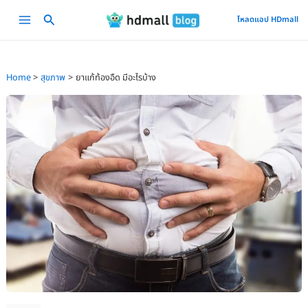
Skip
Main
โหลดแอป HDmall
to
Menu
content
Home
สุขภาพ
ยาแก้ท้องอืด มีอะไรบ้าง