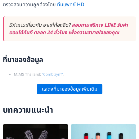
ตรวจสอบความถูกต้องโดย
ทีมแพทย์ HD
มีคำถามเกี่ยวกับ ยาแก้ท้องอืด?
สอบถามฟรีทาง LINE รับคำ
ตอบได้ทันที ตลอด 24 ชั่วโมง เพื่อความสบายใจของคุณ
ที่มาของข้อมูล
MIMS Thailand:
“Combizym”
.
WebMD:
“Activated Charcoal”
.
แสดงที่มาของข้อมูลเพิ่มเติม
WebMD:
“Simethicone”
.
บทความแนะนำ