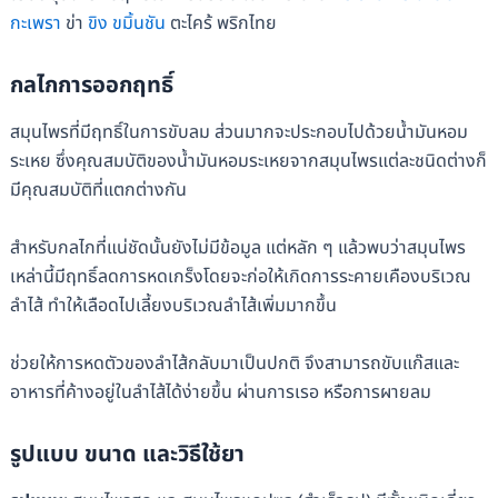
กะเพรา
ข่า
ขิง
ขมิ้นชัน
ตะไคร้ พริกไทย
กลไกการออกฤทธิ์
สมุนไพรที่มีฤทธิ์ในการขับลม ส่วนมากจะประกอบไปด้วยน้ำมันหอม
ระเหย ซึ่งคุณสมบัติของน้ำมันหอมระเหยจากสมุนไพรแต่ละชนิดต่างก็
มีคุณสมบัติที่แตกต่างกัน
สำหรับกลไกที่แน่ชัดนั้นยังไม่มีข้อมูล แต่หลัก ๆ แล้วพบว่าสมุนไพร
เหล่านี้มีฤทธิ์ลดการหดเกร็งโดยจะก่อให้เกิดการระคายเคืองบริเวณ
ลำไส้ ทำให้เลือดไปเลี้ยงบริเวณลำไส้เพิ่มมากขึ้น
ช่วยให้การหดตัวของลำไส้กลับมาเป็นปกติ จึงสามารถขับแก๊สและ
อาหารที่ค้างอยู่ในลำไส้ได้ง่ายขึ้น ผ่านการเรอ หรือการผายลม
รูปแบบ ขนาด และวิธีใช้ยา