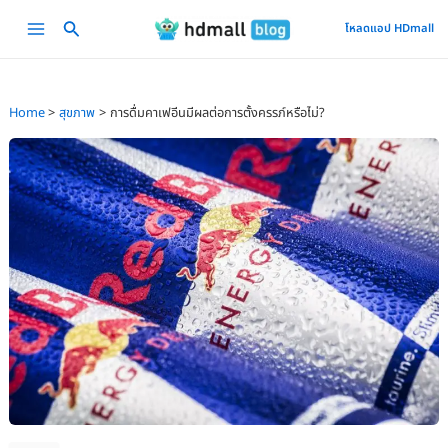
Skip
Main
โหลดแอป HDmall
to
Menu
content
Home
สุขภาพ
การดื่มคาเฟอีนมีผลต่อการตั้งครรภ์หรือไม่?