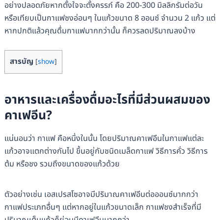
อย่างปลอดภัยหากตั้งใจจะตั้งครรภ์ คือ 200-300 มิลลิกรัมต่อวัน
หรือเทียบเป็นกาแฟชงอ่อนๆ ในแก้วขนาด 8 ออนซ์ จำนวน 2 แก้ว แต่
หากปกติแล้วคุณดื่มกาแฟมากกว่านั้น ก็ควรลดปริมาณลงบ้าง
สารบัญ
[
show
]
อาหารและเครื่องดื่มอะไรที่มีส่วนผสมของ
คาเฟอีน?
แน่นอนว่า กาแฟ คือหนึ่งในนั้น โดยปริมาณคาเฟอีนในกาแฟแต่ละ
แก้วอาจแตกต่างกันไป ขึ้นอยู่กับชนิดเมล็ดกาแฟ วิธีการคั่ว วิธีการ
ต้ม หรือชง รวมถึงขนาดของแก้วด้วย
ตัวอย่างเช่น เอสเปรสโซอาจมีปริมาณคาเฟอีนต่อออนซ์มากกว่า
กาแฟประเภทอื่นๆ แต่หากอยู่ในแก้วขนาดเล็ก กาแฟชงสำเร็จที่มี
ปริมาณเต็มแก้วก็ย่อมมีคาเฟอีนมากกว่า