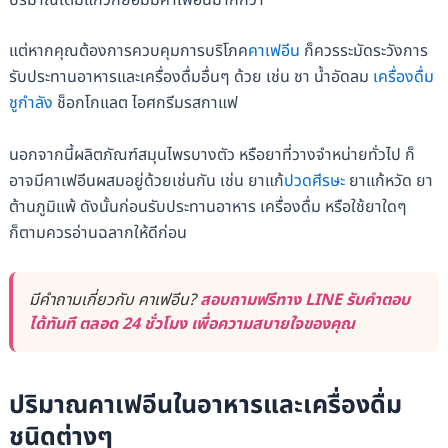
แต่หากคุณต้องการควบคุมการบริโภค
คาเฟอีน
ก็ควรระมัดระวังการ
รับประทานอาหารและเครื่องดื่มอื่นๆ ด้วย เช่น ชา น้ำอัดลม
เครื่องดื่ม
ชูกำลัง
ช็อกโกแลต ไอศกรีมรสกาแฟ
นอกจากนี้ผลิตภัณฑ์สมุนไพรบางตัว หรือยาที่วางจำหน่ายทั่วไป ก็
อาจมีคาเฟอีนผสมอยู่ด้วยเช่นกัน เช่น ยาแก้
ปวดศีรษะ
ยาแก้หวัด ยา
ต้านภูมิแพ้ ดังนั้นก่อนรับประทานอาหาร เครื่องดื่ม หรือใช้ยาใดๆ
ก็ตามควรอ่านฉลากให้ดีก่อน
มีคำถามเกี่ยวกับ คาเฟอีน?
สอบถามฟรีทาง LINE รับคำตอบ
ได้ทันที ตลอด 24 ชั่วโมง เพื่อความสบายใจของคุณ
ปริมาณคาเฟอีนในอาหารและเครื่องดื่ม
ชนิดต่างๆ