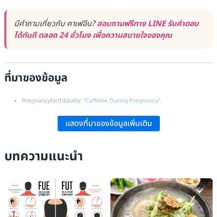
มีคำถามเกี่ยวกับ คาเฟอีน?
สอบถามฟรีทาง LINE รับคำตอบ
ได้ทันที ตลอด 24 ชั่วโมง เพื่อความสบายใจของคุณ
ที่มาของข้อมูล
Pregnancybirth&baby:
“Caffeine During Pregnancy”
.
NHS:
“Should I Limit Caffeine During Pregnancy?”
.
แสดงที่มาของข้อมูลเพิ่มเติม
National Center for Biotechnology Information:
“Is Caffeine
Consumption Safe During Pregnancy?”
.
บทความแนะนำ