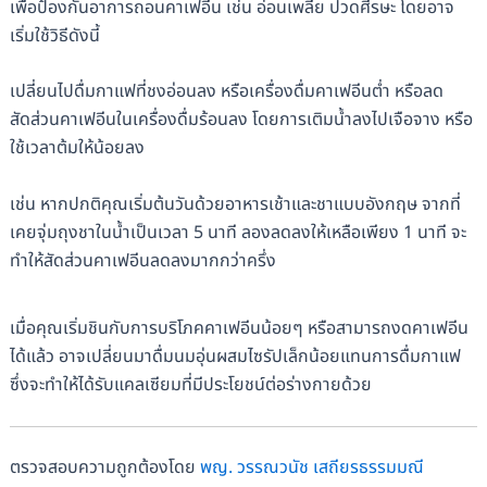
เพื่อป้องกันอาการถอนคาเฟอีน เช่น อ่อนเพลีย ปวดศีรษะ โดยอาจ
เริ่มใช้วิธีดังนี้
เปลี่ยนไปดื่มกาแฟที่ชงอ่อนลง หรือเครื่องดื่มคาเฟอีนต่ำ หรือลด
สัดส่วนคาเฟอีนในเครื่องดื่มร้อนลง โดยการเติมน้ำลงไปเจือจาง หรือ
ใช้เวลาต้มให้น้อยลง
เช่น หากปกติคุณเริ่มต้นวันด้วยอาหารเช้าและชาแบบอังกฤษ จากที่
เคยจุ่มถุงชาในน้ำเป็นเวลา 5 นาที ลองลดลงให้เหลือเพียง 1 นาที จะ
ทำให้สัดส่วนคาเฟอีนลดลงมากกว่าครึ่ง
เมื่อคุณเริ่มชินกับการบริโภคคาเฟอีนน้อยๆ หรือสามารถงดคาเฟอีน
ได้แล้ว อาจเปลี่ยนมาดื่มนมอุ่นผสมไซรัปเล็กน้อยแทนการดื่มกาแฟ
ซึ่งจะทำให้ได้รับแคลเซียมที่มีประโยชน์ต่อร่างกายด้วย
ตรวจสอบความถูกต้องโดย
พญ. วรรณวนัช เสถียรธรรมมณี