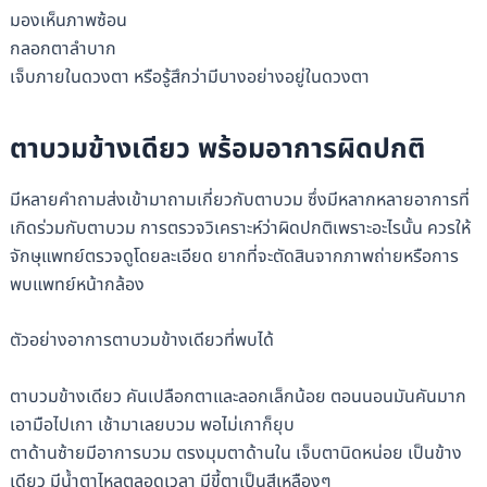
มองเห็นภาพซ้อน
กลอกตาลำบาก
เจ็บภายในดวงตา หรือรู้สึกว่ามีบางอย่างอยู่ในดวงตา
ตาบวมข้างเดียว พร้อมอาการผิดปกติ
มีหลายคำถามส่งเข้ามาถามเกี่ยวกับตาบวม ซึ่งมีหลากหลายอาการที่
เกิดร่วมกับตาบวม การตรวจวิเคราะห์ว่าผิดปกติเพราะอะไรนั้น ควรให้
จักษุแพทย์ตรวจดูโดยละเอียด ยากที่จะตัดสินจากภาพถ่ายหรือการ
พบแพทย์หน้ากล้อง
ตัวอย่างอาการตาบวมข้างเดียวที่พบได้
ตาบวมข้างเดียว คันเปลือกตาและลอกเล็กน้อย ตอนนอนมันคันมาก
เอามือไปเกา เช้ามาเลยบวม พอไม่เกาก็ยุบ
ตาด้านซ้ายมีอาการบวม ตรงมุมตาด้านใน เจ็บตานิดหน่อย เป็นข้าง
เดียว มีน้ำตาไหลตลอดเวลา มีขี้ตาเป็นสีเหลืองๆ