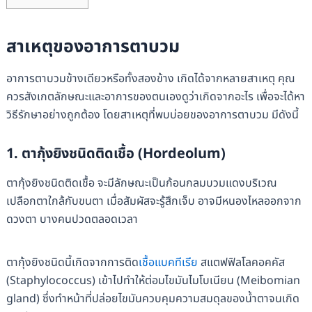
สาเหตุของอาการตาบวม
อาการตาบวมข้างเดียวหรือทั้งสองข้าง เกิดได้จากหลายสาเหตุ คุณ
ควรสังเกตลักษณะและอาการของตนเองดูว่าเกิดจากอะไร เพื่อจะได้หา
วิธีรักษาอย่างถูกต้อง โดยสาเหตุที่พบบ่อยของอาการตาบวม มีดังนี้
1. ตากุ้งยิงชนิดติดเชื้อ (Hordeolum)
ตากุ้งยิงชนิดติดเชื้อ จะมีลักษณะเป็นก้อนกลมบวมแดงบริเวณ
เปลือกตาใกล้กับขนตา เมื่อสัมผัสจะรู้สึกเจ็บ อาจมีหนองไหลออกจาก
ดวงตา บางคนปวดตลอดเวลา
ตากุ้งยิงชนิดนี้เกิดจากการติด
เชื้อแบคทีเรีย
สแตฟฟิลโลคอคคัส
(Staphylococcus) เข้าไปทำให้ต่อมไขมันไมโบเนียน (Meibomian
gland) ซึ่งทำหน้าที่ปล่อยไขมันควบคุมความสมดุลของน้ำตาจนเกิด