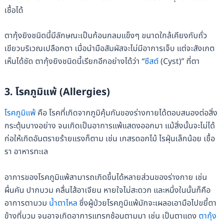
เชื้อได้
ตากุ้งยิงชนิดนี้มีลักษณะเป็นก้อนกลมแข็งๆ ขนาดใกล้เคียงกับถั่ว
เขียวบริเวณเปลือกตา เมื่อนำมือสัมผัสจะไม่มีอาการเจ็บ แต่จะสังเกต
เห็นได้ชัด ตากุ้งยิงชนิดนี้เรียกอีกอย่างได้ว่า “
ซีสต์
(Cyst)” ที่ตา
3. โรคภูมิแพ้ (Allergies)
โรคภูมิแพ้
คือ โรคที่เกิดจากภูมิคุ้มกันของร่างกายได้ตอบสนองต่อสิ่ง
กระตุ้นบางอย่าง จนเกิดเป็นอาการแพ้แสดงออกมา แม้สิ่งนั้นจะไม่ได้
ก่อให้เกิดอันตรายร้ายแรงก็ตาม เช่น เกสรดอกไม้ ไรฝุ่นเล็กน้อย เชื้อ
รา อาหารทะเล
อาการของโรคภูมิแพ้สามารถเกิดขึ้นได้หลายส่วนของร่างกาย เช่น
ผื่นคัน ปากบวม คลื่นไส้อาเจียน หายใจไม่สะดวก และหนึ่งในนั้นก็คือ
อาการตาบวม
น้ำตาไหล
ซึ่งผู้ป่วยโรคภูมิแพ้มักจะเผลอเอามือไปขยี้ตา
ข้างที่บวม จนอาจเกิดอาการแทรกซ้อนตามมา เช่น เป็นตาแดง
ตากุ้ง