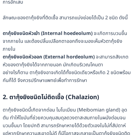
การอักเสบ
ลักษณะของตากุ้งยิงที่ติดเชื้อ สามารถแบ่งย่อยได้เป็น 2 ชนิด ดังนี้
ตากุ้งยิงชนิดหัวเข้า (Internal hoedeolum)
จะเกิดการบวมขึ้น
จากภายใน และต้องปลิ้นเปลือกตาออกถึงจะมองเห็นหัวตากุ้งยิง
ภายใน
ตากุ้งยิงชนิดหัวออก (External hordeolum)
จะสามารถสังเกต
หัวของตากุ้งยิงได้จากภายนอก มักเกิดบริเวณโคนตา
อย่างไรก็ตาม ตากุ้งยิงอาจเกิดได้ทั้งชนิดเดียวหรือเกิด 2 ชนิดพร้อม
กันก็ได้ จึงควรปรึกษาแพทย์เพื่อทำการรักษา
2. ตากุ้งยิงชนิดไม่ติดเชื้อ (Chalazion)
ตากุ้งยิงชนิดนี้เกิดจากต่อม ไมโบเมียน (Meibomian gland) อุด
ตัน ทำให้ไขมันที่ช่วยควบคุมสมดุลดวงตาสะสมภายในผนังต่อมจน
บวมขึ้นมา โดยปกติ สามารถรักษาหายได้ด้วยตัวเองในไม่กี่สัปดาห์
แต่หากรักษาความสะอาดไม่ดี ก็มีโอกาสจะกลายเป็นตากุ้งยิงชนิดติด