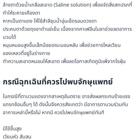
ล้างตาด้วยน้ำเกลือสะอาด (Saline solution) เพื่อขจัดสิ่งสกปรกที่
ทำให้ระคายเคืองตา
หากเป็นตาแดง ให้ใช้สำลีชุบน้ำอุ่นเช็ดรอบดวงตา
ประคบตาด้วยถุงชาดำแช่เย็น เนื่องจากคาเฟอีนในชาช่วยลดอาการ
บวมได้
หนุนหมอนสูงขึ้นเล็กน้อยขณะนอนหลับ เพื่อช่วยการไหลเวียน
ของเหลวที่อยู่ในร่างกาย
ทำความสะอาดหมอนให้สะอาด เพื่อลดโอกาสเกิดภูมิแพ้จากไรฝุ่น
กรณีฉุกเฉินที่ควรไปพบจักษุแพทย์
ในกรณีที่ตาบวมแดงจากสาเหตุอันตราย อาจส่งผลกระทบร้ายแรง
แทรกซ้อนอื่นๆ ได้ ดังนั้นจึงควรสังเกตว่า มีอาการตาบวมร่วมกับ
อาการเหล่านี้หรือไม่ หากมี ควรไปพบจักษุแพทย์ทันที
มีไข้ขึ้นสูง
เวียนหัว สับสน