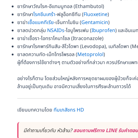
ยารักษาวัณโรค-อีแทมบูทอล (Ethambutol)
ยารักษา
โรคซึมเศร้า
-ฟลูอ็อกซีทีน (
Fluoxetine
)
ยาฆ่า
เชื้อแบคทีเรีย
-เจ็นทาไมซิน (
Gentamicin
)
ยาลดปวดกลุ่ม
NSAIDs
-ไอบูโพรเฟน (
Ibuprofen
) และอินเ
ยาฆ่าเชื้อรา-ไอทราโคนาโซล (Itraconazole)
ยารักษาโรคพาร์กินสัน-ลีโวโดพา (Levodopa), เมทิลโดพา (
ยาลดความกัด-เม็ทโทรโพรอล (
Metoprolol
)
ผู้ที่ต้องการใช้ยาต่างๆ ตามตัวอย่างที่กล่าวมา ควรปรึกษาแพ
อย่างไรก็ตาม โดยส่วนใหญ่หลังการหยุดยาผมของผู้ป่วยก็จะค่อย
ล้านอยู่เป็นทุนเดิม อาจมีความเสี่ยงในการศีรษะล้านถาวรได้
เขียนบทความโดย
ทีมเภสัชกร HD
มีคำถามเกี่ยวกับ หัวล้าน?
สอบถามฟรีทาง LINE รับคำตอบได