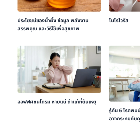
ประโยชน์ของน้ำผึ้ง ข้อมูล พลังงาน
โนโรไวรัส
สรรพคุณ และวิธีใช้เพื่อสุขภาพ
ออฟฟิศซินโดรม หายแน่ ถ้าแก้ที่ต้นเหตุ
รู้ทัน 6 โรคพบบ
อาจกระทบกับค