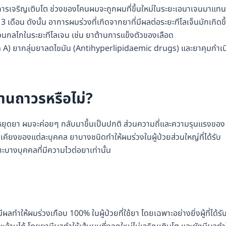
การเจริญเติบโต ช่วงของโคนผมจะถูกผมที่ขึ้นใหม่ในระยะเอนาเจนมาแทนท
เดือน ดังนั้น อาการผมร่วงที่เกิดจากยาที่มีผลต่อระยะทีโลเจ็นมักเกิดขึ
บกวนกลไกในระยะทีโลเจน เช่น ยาต้านการแข็งตัวของเลือด
n A) ยากลุ่มยาลดไขมัน (Antihyperlipidaemic drugs) และยาคุมกำเน
้านถาวรหรือไม่?
รหยุดยา ผมจะค่อยๆ กลับมาขึ้นเป็นปกติ ส่วนความถี่และความรุนแรงของ
คียงของแต่ละบุคคล ยาบางชนิดทำให้ผมร่วงในผู้ป่วยส่วนใหญ่ที่ได้รับ
างบุคคลที่มีความไวต่อยาเท่านั้น
มีผลทำให้ผมร่วงเกือบ 100% ในผู้ป่วยที่ใช้ยา โดยเฉพาะอย่างยิ่งผู้ที่ได้รั