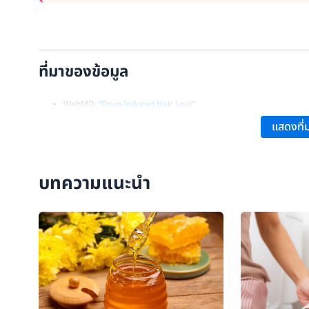
ที่มาของข้อมูล
WebMD:
“Drug-Induced Hair Loss”
.
Pharmacoepidemiology:
“Article on Pharmacoepidemiology”
.
แสดงที่ม
บทความแนะนำ