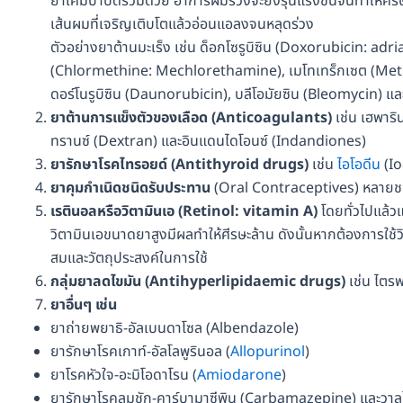
ยาเคมีบำบัดร่วมด้วย อาการผมร่วงจะยิ่งรุนแรงขึ้นจนทำให้ศีรษ
เส้นผมที่เจริญเติบโตแล้วอ่อนแอลงจนหลุดร่วง
ตัวอย่างยาต้านมะเร็ง เช่น ด็อกโซรูบิซิน (Doxorubicin: 
(Chlormethine: Mechlorethamine), เมโทเทร็กเซต (Methotr
ดอร์โนรูบิซิน (Daunorubicin), บลีโอมัยซิน (Bleomycin
ยาต้านการแข็งตัวของเลือด (Anticoagulants)
เช่น เฮพาริ
ทรานซ์ (Dextran) และอินแดนไดโอนซ์ (Indandiones)
ยารักษาโรคไทรอยด์ (Antithyroid drugs)
เช่น
ไอโอดีน
(Io
ยาคุมกำเนิดชนิดรับประทาน
(Oral Contraceptives) หลายช
เรตินอลหรือวิตามินเอ (Retinol: vitamin A)
โดยทั่วไปแล้วแ
วิตามินเอขนาดยาสูงมีผลทำให้ศีรษะล้าน ดังนั้นหากต้องการใช้
สมและวัตถุประสงค์ในการใช้
กลุ่มยาลดไขมัน (Antihyperlipidaemic drugs)
เช่น ไตร
ยาอื่นๆ เช่น
ยาถ่ายพยาธิ-อัลเบนดาโซล (Albendazole)
ยารักษาโรคเกาท์-อัลโลพูรินอล (
Allopurinol
)
ยาโรคหัวใจ-อะมิโอดาโรน (
Amiodarone
)
ยารักษาโรคลมชัก-คาร์บามาซีพิน (Carbamazepine) และวาลโ