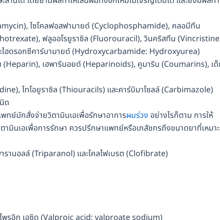
ะล้านได้ โดยยามีผลทำให้เส้นผมที่งอกใหม่ไม่เจริญเติบโต และยังมีผลทำใ
adriamycin), ไซโคลฟอสฟามายด์ (Cyclophosphamide), คลอมีทีน
exate), ฟลูออโรยูราซิล (Fluorouracil), วินคริสทีน (Vincristine
) และไฮดรอกซีคาร์บามายด์ (Hydroxycarbamide: Hydroxyurea)
น (Heparin), เฮพารินอยด์ (Heparinoids), คูมาริน (Coumarins), เด็
dine), ไทโอยูราซิล (Thiouracils) และคาร์บิมาโซลล์ (Carbimazole)
นิด
พทย์มักสั่งจ่ายวิตามินเอเพื่อรักษาอาการ
ผมร่วง
อย่างไรก็ตาม การให้
วิตามินเอเพื่อการรักษา ควรปรึกษาแพทย์หรือเภสัชกรถึงขนาดยาที่เหมาะ
พารานอลล์ (Triparanol) และโคลไฟเบรต (Clofibrate)
พรอิก เอซิด (Valproic acid; valproate sodium)