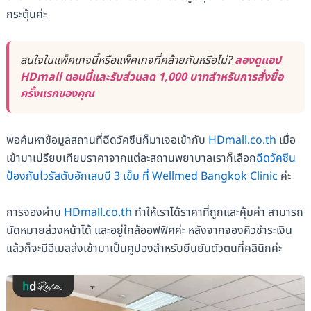
กระตุ้นค่ะ
สนใจในแพ็คเกจนี้หรือแพ็คเกจที่คล้ายกันหรือไม่?
ลองดูแอป
HDmall ตอนนี้และรับส่วนลด 1,000 บาทสำหรับการสั่งซื้อ
ครั้งแรกของคุณ
พอค้นหาข้อมูลสถานที่ฉีดวัคซีนก็มาเจอเข้ากับ
HDmall.co.th
เมื่อ
เข้ามาเปรียบเทียบราคาจากแต่ละสถานพยาบาลเราก็เลือก
ฉีดวัคซีน
ป้องกันไวรัสตับอักเสบบี 3 เข็ม ที่ Wellmed Bangkok Clinic
ค่ะ
การจองผ่าน
HDmall.co.th
ทำให้เราได้ราคาที่ถูกและคุ้มค่า สามารถ
นัดหมายล่วงหน้าได้ และอยู่ใกล้ออฟฟิศค่ะ หลังจากจองคิวชำระเงิน
แล้วก็จะมีอีเมลส่งเข้ามาเป็นคูปองสำหรับยืนยันตัวตนที่คลินิกค่ะ