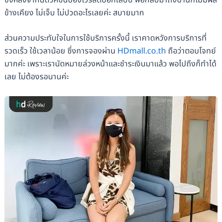
ข้างเคียง ไม่เจ็บ ไม่ปวดอะไรเลยค่ะ สบายมาก
ส่วนความประทับใจในการใช้บริการครั้งนี้ เราคาดหวังการบริการที่
รวดเร็ว ใช้เวลาน้อย ซึ่งการจองผ่าน
HDmall.co.th
ถือว่าตอบโจทย์
มากค่ะ เพราะเรานัดหมายล่วงหน้าและชำระเงินมาแล้ว พอไปถึงก็ทำได้
เลย ไม่ต้องรอนานค่ะ