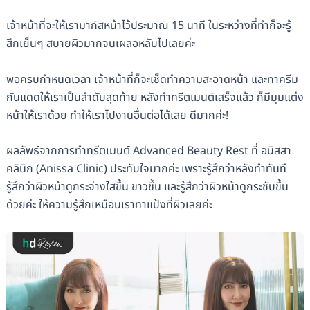
เจ้าหน้าที่จะให้เรามาก์สหน้าไว้ประมาณ 15 นาที ในระหว่างที่ทำก็จะรู้
สึกเย็นๆ สบายผิวมากจนเผลอหลับไปเลยค่ะ
พอครบกำหนดเวลา เจ้าหน้าที่ก็จะเช็ดทำความสะอาดหน้า และทาครีม
กันแดดให้เราเป็นลำดับสุดท้าย หลังทำทรีตเมนต์เสร็จแล้ว ก็มีมุมแต่ง
หน้าให้เราด้วย ทำให้เราไปงานอื่นต่อได้เลย ดีมากค่ะ!
ผลลัพธ์จากการทำทรีตเมนต์ Advanced Beauty Rest ที่ อนิสสา
คลินิก (Anissa Clinic) ประทับใจมากค่ะ เพราะรู้สึกว่าหลังทำทันที
รู้สึกว่าผิวหน้าดูกระจ่างใสขึ้น ขาวขึ้น และรู้สึกว่าผิวหน้าดูกระชับขึ้น
ด้วยค่ะ ให้ความรู้สึกเหมือนเราทาแป้งที่ผิวเลยค่ะ