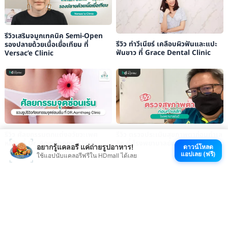
รีวิวเสริมจมูกเทคนิค Semi-Open
รีวิว ทำวีเนียร์ เคลือบผิวฟันและแปะ
รองปลายด้วยเนื้อเยื่อเทียม ที่
ฟันขาว ที่ Grace Dental Clinic
Versac’e Clinic
รีวิว ศัลยกรรมตกแต่งอวัยวะเพศ
รีวิว ตรวจประเมินสุขภาพตาก่อนทำเล
หญิง ที่ Dr. Aomthong Clinic
สิก ที่ โรงพยาบาลยันฮี
อยากรู้แคลอรี แค่ถ่ายรูปอาหาร!
ดาวน์โหลด
แอปเลย (ฟรี)
ใช้แอปนับแคลอรีฟรีใน HDmall ได้เลย
ดูรีวิวบริการใน YouTube