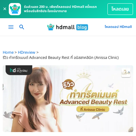
รับส่วนลด 200 บ. เพียงโหลดแอป HDmall ครั้งแรก
×
โหลดเลย
พร้อมรับสิทธิประโยชน์มากมาย
Skip
Main
โหลดแอป HDmall
to
Menu
content
Home
HDreview
รีวิว ทำทรีตเมนต์ Advanced Beauty Rest ที่ อนิสสาคลินิก (Anissa Clinic)