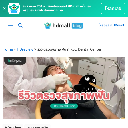
รับส่วนลด 200 บ. เพียงโหลดแอป HDmall ครั้งแรก
×
โหลดเลย
พร้อมรับสิทธิประโยชน์มากมาย
Skip
Main
โหลดแอป HDmall
to
Menu
content
Home
HDreview
รีวิว ตรวจสุขภาพฟัน ที่ RSU Dental Center
HDreview
ตรวจสุขภาพฟัน