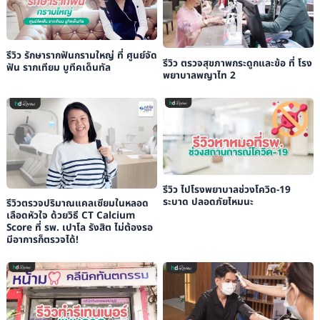
รีวิว รักษารากฟันกรามใหญ่ ที่ ศูนย์จัด
รีวิว ตรวจสุขภาพกระดูกและข้อ ที่ โรง
ฟัน รากเทียม บูทีคเด็นทัล
พยาบาลพญาไท 2
รีวิว ไปโรงพยาบาลช่วงโควิด-19
ระบาด ปลอดภัยไหมนะ
รีวิวตรวจปริมาณแคลเซียมในหลอด
เลือดหัวใจ ด้วยวิธี CT Calcium
Score ที่ รพ. เปาโล รังสิต ไม่ต้องรอ
มีอาการก็ตรวจได้!