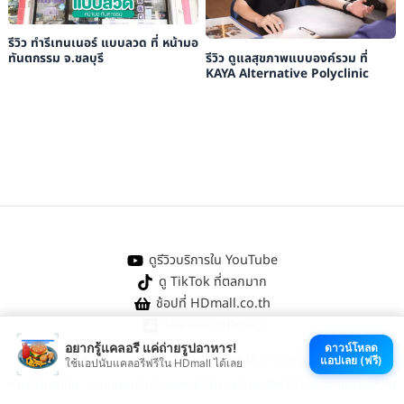
รีวิว ทำรีเทนเนอร์ แบบลวด ที่ หน้ามอ
รีวิว ดูแลสุขภาพแบบองค์รวม ที่
ทันตกรรม จ.ชลบุรี
KAYA Alternative Polyclinic
ดูรีวิวบริการใน YouTube
ดู TikTok ที่ตลกมาก
ช้อปที่ HDmall.co.th
โหลดแอป HDmall
อยากรู้แคลอรี แค่ถ่ายรูปอาหาร!
ดาวน์โหลด
@ 2026 HDmall | สงวนลิขสิทธิ์ |
Sitemap
แอปเลย (ฟรี)
ใช้แอปนับแคลอรีฟรีใน HDmall ได้เลย
หา
คลินิกใกล้บ้าน
:
ออกใบรับรองแพทย์
|
ตรวจรักษาไข้หวัด
|
ตรวจสุขภาพทั่วไป