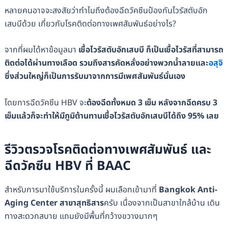
หลายคนอาจจะสงสัยว่าทำไมถึงต้องฉีดวัคซีนป้องกันไวรัสตับอัก
เสบบีด้วย เกี่ยวกับโรคติดต่อทางเพศสัมพันธ์อย่างไร?
จากที่ผมได้หาข้อมูลมา
เชื้อไวรัสตับอักเสบบี ก็เป็นเชื้อไวรัสที่สามารถ
ติดต่อได้ผ่านทางเลือด รวมถึงสารคัดหลั่งอย่างพวกน้ำลายและ
อสุจิ
ซึ่งส่วนใหญ่ก็เป็นการรับมาจากการมีเพศสัมพันธ์นั่นเอง
โดยการฉีดวัคซีน HBV จะ
ต้องฉีดทั้งหมด 3 เข็ม หลังจากฉีดครบ 3
เข็มแล้วก็จะทำให้มีภูมิต้านทานเชื้อไวรัสตับอักเสบบีได้ถึง 95% เลย
รีวิวตรวจโรคติดต่อทางเพศสัมพันธ์ และ
ฉีดวัคซีน HBV ที่ BAAC
สำหรับการมาใช้บริการในครั้งนี้ ผมเลือกเข้ามาที่
Bangkok Anti-
Aging Center สาขาสุทธิสาร
ครับ เนื่องจากเป็นสาขาใกล้บ้าน เดิน
ทางสะดวกสบาย แถมยังมีพื้นที่กว้างขวางมากๆ