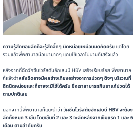
ความรู้สึกตอนฉีดก็จะรู้สึกจี๊ดๆ นิดหน่อยเหมือนมดกัดครับ
แต่โดย
รวมแล้วพี่พยาบาลมือเบามากๆ แถมใช้เวลาไม่นานก็เสร็จแล้ว
หลังจากที่ฉีดวัคซีนไวรัสตับอักเสบบี HBV เสร็จเรียบร้อย พี่พยาบาล
ก็แจ้งว่า
หลังฉีดอาจมีผลข้างเคียงอย่างอาการปวดๆ ตึงๆ บริเวณที่
ฉีดนิดหน่อยและก็อาจจะมีไข้ได้ครับ
ซึ่งเราสามารถกินยาแก้ปวดได้
ตามปกติเลย
นอกจากนี้พี่พยาบาลก็แนะนำว่า
วัคซีนไวรัสตับอักเสบบี HBV จะต้อง
ฉีดทั้งหมด 3 เข็ม โดยเข็มที่ 2 และ 3 จะฉีดหลังจากเข็มแรก 1 และ 6
เดือน ตามลำดับครับ