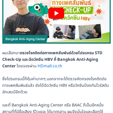
ผมเลือกมา
ตรวจโรคติดต่อทางเพศสัมพันธ์ด้วยโปรแกรม STD
Check-Up และฉีดวัคซีน HBV ที่ Bangkok Anti-Aging
Center
โดยจองผ่าน
HDmall.co.th
ซึ่งโปรแกรมนี้ก็คุ้มค่ามากๆ นอกจากจะได้ตรวจคัดกรองโรคติดต่อ
ทางเพศสัมพันธ์แล้ว ยังได้ฉีดวัคซีน HBV หรือวัคซีนป้องกันไวรัสตับ
อักเสบบีอีกด้วย
และที่ Bangkok Anti-Aging Center หรือ BAAC ก็เป็นอีกหนึ่ง
สถานที่ที่มีชื่อเสียง รีวิวเยอะ ได้มาตรฐาน ผมจึงมั่นใจและเลือกใช้