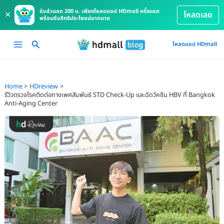
รับส่วนลด 200 บ. เพียงโหลดแอป HDmall ครั้งแรก
×
โหลดเลย
พร้อมรับสิทธิประโยชน์มากมาย
Skip
Main
โหลดแอป HDmall
to
Menu
content
Home
HDreview
รีวิวตรวจโรคติดต่อทางเพศสัมพันธ์ STD Check-Up และฉีดวัคซีน HBV ที่ Bangkok
Anti-Aging Center