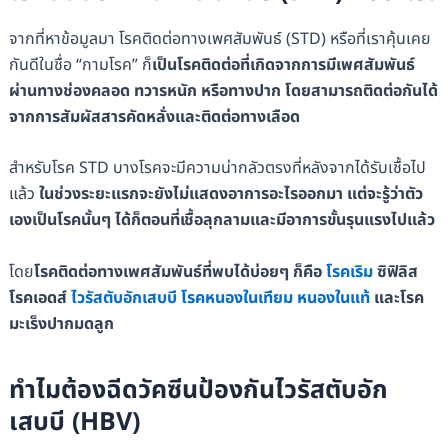
จากที่หาข้อมูลมา โรคติดต่อทางเพศสัมพันธ์ (STD) หรือที่เราคุ้นเคย
กันดีในชื่อ “กามโรค” ก็
เป็นโรคติดต่อที่เกิดจากการมีเพศสัมพันธ์
ผ่านทางช่องคลอด ทวารหนัก หรือทางปาก โดยสามารถติดต่อกันได้
จากการสัมผัสสารคัดหลั่งและติดต่อทางเลือด
สำหรับโรค STD บางโรคจะมีความน่ากลัวตรงที่หลังจากได้รับเชื้อไป
แล้ว
ในช่วงระยะแรกจะยังไม่แสดงอาการอะไรออกมา แต่จะรู้ว่าตัว
เองเป็นโรคนั้นๆ ได้ก็ตอนที่เชื้อลุกลามและมีอาการขั้นรุนแรงไปแล้ว
โดย
โรคติดต่อทางเพศสัมพันธ์ที่พบได้บ่อยๆ ก็คือ
โรคเริม
ซิฟิลิส
โรคเอดส์
ไวรัสตับอักเสบบี
โรคหนองในเทียม
หนองในแท้
และโรค
มะเร็งปากมดลูก
ทำไมต้องฉีดวัคซีนป้องกันไวรัสตับอัก
เสบบี (HBV)