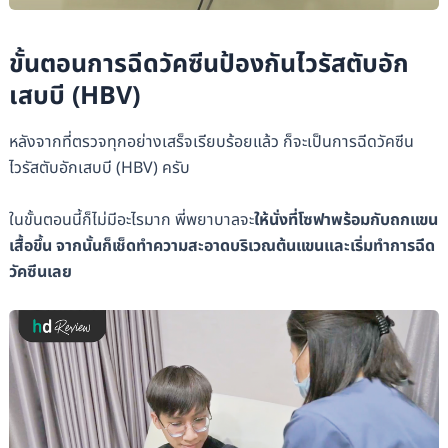
ขั้นตอนการฉีดวัคซีนป้องกันไวรัสตับอัก
เสบบี (HBV)
หลังจากที่ตรวจทุกอย่างเสร็จเรียบร้อยแล้ว ก็จะเป็นการฉีดวัคซีน
ไวรัสตับอักเสบบี (HBV) ครับ
ในขั้นตอนนี้ก็ไม่มีอะไรมาก พี่พยาบาลจะ
ให้นั่งที่โซฟาพร้อมกับถกแขน
เสื้อขึ้น จากนั้นก็เช็ดทำความสะอาดบริเวณต้นแขนและเริ่มทำการฉีด
วัคซีนเลย