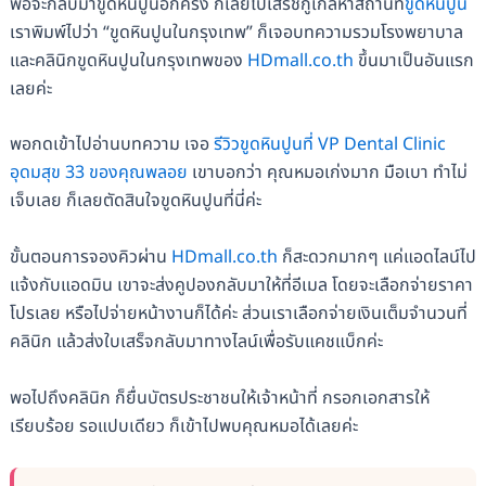
พอจะกลับมาขูดหินปูนอีกครั้ง ก็เลยไปเสิร์ชกูเกิ้ลหาสถานที่
ขูดหินปูน
เราพิมพ์ไปว่า “ขูดหินปูนในกรุงเทพ” ก็เจอบทความรวมโรงพยาบาล
และคลินิกขูดหินปูนในกรุงเทพของ
HDmall.co.th
ขึ้นมาเป็นอันแรก
เลยค่ะ
พอกดเข้าไปอ่านบทความ เจอ
รีวิวขูดหินปูนที่ VP Dental Clinic
อุดมสุข 33 ของคุณพลอย
เขาบอกว่า คุณหมอเก่งมาก มือเบา ทำไม่
เจ็บเลย ก็เลยตัดสินใจขูดหินปูนที่นี่ค่ะ
ขั้นตอนการจองคิวผ่าน
HDmall.co.th
ก็สะดวกมากๆ แค่แอดไลน์ไป
แจ้งกับแอดมิน เขาจะส่งคูปองกลับมาให้ที่อีเมล โดยจะเลือกจ่ายราคา
โปรเลย หรือไปจ่ายหน้างานก็ได้ค่ะ ส่วนเราเลือกจ่ายเงินเต็มจำนวนที่
คลินิก แล้วส่งใบเสร็จกลับมาทางไลน์เพื่อรับแคชแบ็กค่ะ
พอไปถึงคลินิก ก็ยื่นบัตรประชาชนให้เจ้าหน้าที่ กรอกเอกสารให้
เรียบร้อย รอแปบเดียว ก็เข้าไปพบคุณหมอได้เลยค่ะ