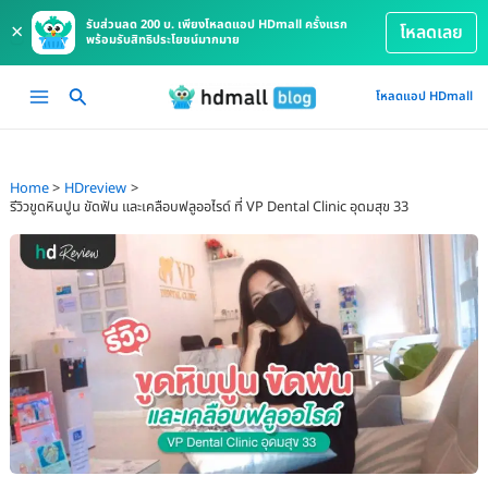
รับส่วนลด 200 บ. เพียงโหลดแอป HDmall ครั้งแรก
×
โหลดเลย
พร้อมรับสิทธิประโยชน์มากมาย
Skip
Main
โหลดแอป HDmall
to
Menu
content
Home
HDreview
รีวิวขูดหินปูน ขัดฟัน และเคลือบฟลูออไรด์ ที่ VP Dental Clinic อุดมสุข 33