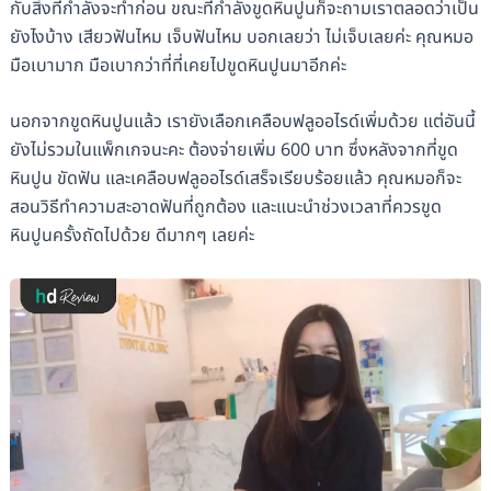
กับสิ่งที่กำลังจะทำก่อน ขณะที่กำลังขูดหินปูนก็จะถามเราตลอดว่าเป็น
ยังไงบ้าง เสียวฟันไหม เจ็บฟันไหม บอกเลยว่า ไม่เจ็บเลยค่ะ คุณหมอ
มือเบามาก มือเบากว่าที่ที่เคยไปขูดหินปูนมาอีกค่ะ
นอกจากขูดหินปูนแล้ว เรายังเลือกเคลือบฟลูออไรด์เพิ่มด้วย แต่อันนี้
ยังไม่รวมในแพ็กเกจนะคะ ต้องจ่ายเพิ่ม 600 บาท ซึ่งหลังจากที่ขูด
หินปูน ขัดฟัน และเคลือบฟลูออไรด์เสร็จเรียบร้อยแล้ว คุณหมอก็จะ
สอนวิธีทำความสะอาดฟันที่ถูกต้อง และแนะนำช่วงเวลาที่ควรขูด
หินปูนครั้งถัดไปด้วย ดีมากๆ เลยค่ะ