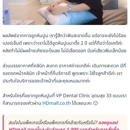
ผลลัพธ์จากการขูดหินปูน เรารู้สึกว่าฟันสะอาดขึ้น แต่อาจจะยังไม่ร้อย
เปอร์เซ็นต์ เพราะว่าเราไม่ได้ขูดหินปูนมาตั้ง 2 ปี แต่ก็ถือว่าโอเคดีค่ะ
หลังทำไม่มีผลข้างเคียงอะไรเลย ไม่มีเลือดออก มีแค่เสียวฟันเล็กน้อย
ส่วนบรรยากาศที่คลินิก สะอาด อากาศถ่ายเทดีค่ะ เดินทางสะดวก มีที่
จอดรถหน้าคลินิก เจ้าหน้าที่ก็บริการดี พูดเพราะ ใส่ใจลูกค้าดีค่ะ เรา
ประทับใจบริการของเจ้าหน้าที่และคุณหมอมากค่ะ
สำหรับใครที่อยากขูดหินปูนที่ VP Dental Clinic อุดมสุข 33 แบบเรา
ก็สามารถจองคิวผ่าน
HDmall.co.th
ได้เลยนะคะ 🙂
สนใจในแพ็คเกจนี้หรือแพ็คเกจที่คล้ายกันหรือไม่?
ลองดูแอป
HDmall ตอนนี้และรับส่วนลด 1,000 บาทสำหรับการสั่งซื้อ