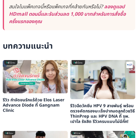
สนใจในแพ็คเกจนี้หรือแพ็คเกจที่คล้ายกันหรือไม่?
ลองดูแอป
HDmall ตอนนี้และรับส่วนลด 1,000 บาทสำหรับการสั่งซื้อ
ครั้งแรกของคุณ
บทความแนะนำ
รีวิว กำจัดขนรักแร้ด้วย Elos Laser
Advance Diode ที่ Gangnam
รีวิวฉีดวัคซีน HPV 9 สายพันธุ์ พร้อม
Clinic
ตรวจคัดกรองมะเร็งปากมดลูกด้วยวิธี
ThinPrep และ HPV DNA ที่ รพ.
เปาโล รังสิต รีวิวครบแบบไม่มีกั๊ก!