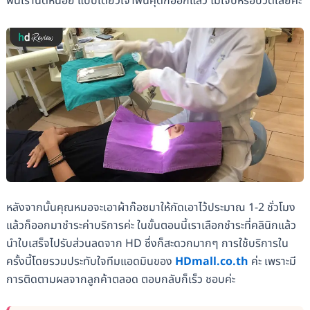
ฟันเรานิดหน่อย แปปเดียวเจ้าฟันคุดก็ออกแล้ว ไม่เจ็บหรือปวดเลยค่ะ
หลังจากนั้นคุณหมอจะเอาผ้าก๊อซมาให้กัดเอาไว้ประมาณ 1-2 ชั่วโมง
แล้วก็ออกมาชำระค่าบริการค่ะ ในขั้นตอนนี้เราเลือกชำระที่คลินิกแล้ว
นำใบเสร็จไปรับส่วนลดจาก HD ซึ่งก็สะดวกมากๆ การใช้บริการใน
ครั้งนี้โดยรวมประทับใจทีมแอดมินของ
HDmall.co.th
ค่ะ เพราะมี
การติดตามผลจากลูกค้าตลอด ตอบกลับก็เร็ว ชอบค่ะ