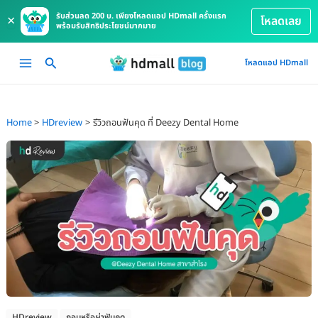
รับส่วนลด 200 บ. เพียงโหลดแอป HDmall ครั้งแรก
×
โหลดเลย
พร้อมรับสิทธิประโยชน์มากมาย
Skip
Main
โหลดแอป HDmall
to
Menu
content
Home
HDreview
รีวิวถอนฟันคุด ที่ Deezy Dental Home
HDreview
ถอนหรือผ่าฟันคุด