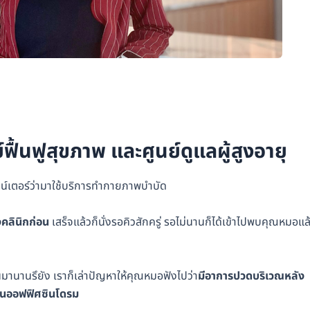
ื้นฟูสุขภาพ และศูนย์ดูแลผู้สูงอายุ
าเคาน์เตอร์ว่ามาใช้บริการทำกายภาพบำบัด
งคลินิกก่อน
เสร็จแล้วก็นั่งรอคิวสักครู่ รอไม่นานก็ได้เข้าไปพบคุณหมอแล
านานรึยัง เราก็เล่าปัญหาให้คุณหมอฟังไปว่า
มีอาการปวดบริเวณหลัง
ป็นออฟฟิศซินโดรม