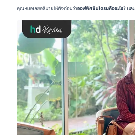
คุณหมอเลยอธิบายให้ฟังก่อนว่า
ออฟฟิศซินโดรมคืออะไร? แล