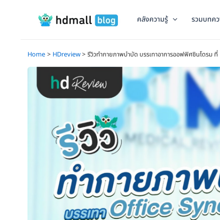
Skip
to
คลังความรู้
รวมบทคว
content
Home
HDreview
รีวิวทำกายภาพบำบัด บรรเทาอาการออฟฟิศซินโดรม ที่ MR